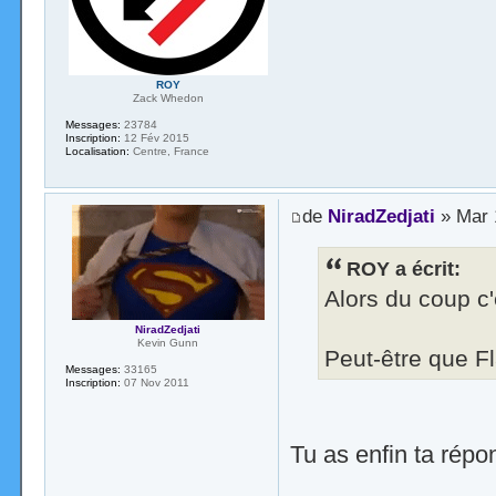
ROY
Zack Whedon
Messages:
23784
Inscription:
12 Fév 2015
Localisation:
Centre, France
de
NiradZedjati
» Mar 
ROY a écrit:
Alors du coup c'
NiradZedjati
Kevin Gunn
Peut-être que Fl
Messages:
33165
Inscription:
07 Nov 2011
Tu as enfin ta répo