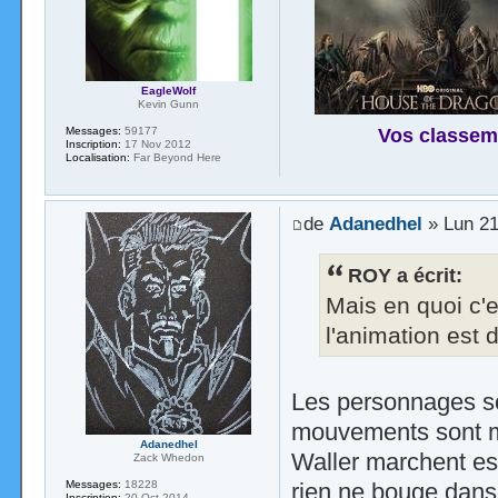
EagleWolf
Kevin Gunn
Vos classem
Messages:
59177
Inscription:
17 Nov 2012
Localisation:
Far Beyond Here
de
Adanedhel
» Lun 21
ROY a écrit:
Mais en quoi c'
l'animation est 
Les personnages son
mouvements sont m
Adanedhel
Waller marchent est
Zack Whedon
Messages:
18228
rien ne bouge dans
Inscription:
20 Oct 2014