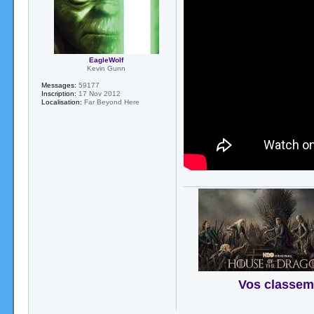
EagleWolf
Kevin Gunn
Messages:
59177
Inscription:
17 Nov 2012
Localisation:
Far Beyond Here
Vos classem