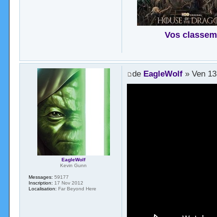
Vos classem
de
EagleWolf
» Ven 13
EagleWolf
Kevin Gunn
Messages:
59177
Inscription:
17 Nov 2012
Localisation:
Far Beyond Here