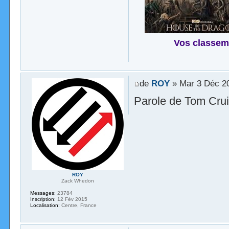
Vos classem
de
ROY
» Mar 3 Déc 2
Parole de Tom Cru
ROY
Zack Whedon
Messages:
23784
Inscription:
12 Fév 2015
Localisation:
Centre, France