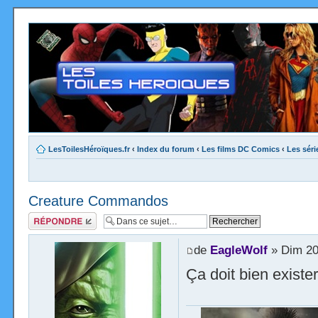
LesToilesHéroïques.fr
‹
Index du forum
‹
Les films DC Comics
‹
Les sér
Creature Commandos
Répondre
de
EagleWolf
» Dim 20
Ça doit bien existe