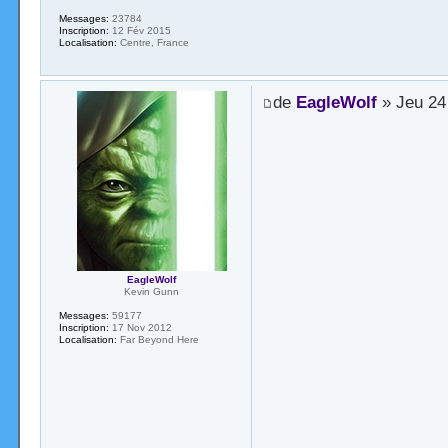
Messages:
23784
Inscription:
12 Fév 2015
Localisation:
Centre, France
de
EagleWolf
» Jeu 24
EagleWolf
Kevin Gunn
Messages:
59177
Inscription:
17 Nov 2012
Localisation:
Far Beyond Here