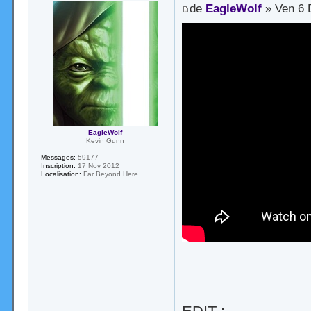
de
EagleWolf
» Ven 6 
EagleWolf
Kevin Gunn
Messages:
59177
Inscription:
17 Nov 2012
Localisation:
Far Beyond Here