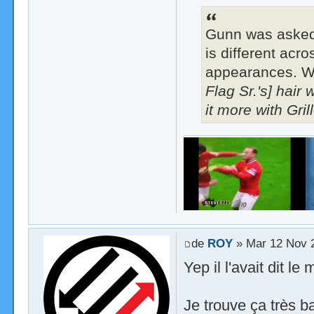
Gunn was asked 
is different ac
appearances. Wh
Flag Sr.'s] hair 
it more with Gri
de
ROY
» Mar 12 Nov 
Yep il l'avait dit le
Je trouve ça très b