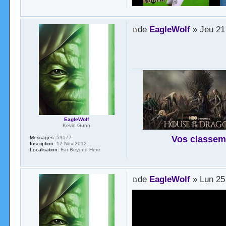
de
EagleWolf
» Jeu 21
EagleWolf
Kevin Gunn
Vos classem
Messages:
59177
Inscription:
17 Nov 2012
Localisation:
Far Beyond Here
de
EagleWolf
» Lun 25