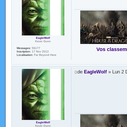
EagleWolf
Kevin Gunn
Vos classem
Messages:
59177
Inscription:
17 Nov 2012
Localisation:
Far Beyond Here
de
EagleWolf
» Lun 2 
EagleWolf
Kevin Gunn