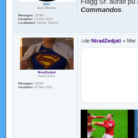
Flagg Sr. aurait pu
ROY
Commandos
.
Zack Whedon
Messages:
23784
Inscription:
12 Fév 2015
Localisation:
Centre, France
de
NiradZedjati
» Mer 
NiradZedjati
Kevin Gunn
Messages:
33165
Inscription:
07 Nov 2011