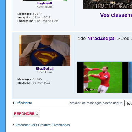
EagleWolf
Kevin Gunn
Vos classem
Messages:
59177
Inscription:
17 Nov 2012
Localisation:
Far Beyond Here
de
NiradZedjati
» Jeu 
NiradZedjati
Kevin Gunn
Messages:
33165
Inscription:
07 Nov 2011
Précédente
Afficher les messages postés depuis:
Répondre
Retourner vers Creature Commandos