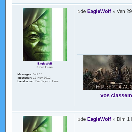
de
EagleWolf
» Ven 29
EagleWolf
Kevin Gunn
Messages:
59177
Inscription:
17 Nov 2012
Localisation:
Far Beyond Here
Vos classem
de
EagleWolf
» Dim 1 