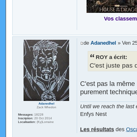
Vos classem
de
Adanedhel
» Ven 25
ROY a écrit:
C'est juste pas 
C'est pas la même d
purement technique
Adanedhel
Until we reach the last 
Zack Whedon
Enfys Nest
Messages:
18228
Inscription:
20 Oct 2014
Localisation:
(Ky)Lorraine
Les résultats
des
Osca