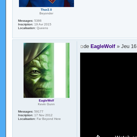
Thor2.0
Beyonder
Messages:
5386
Inscription:
19 Avr 2015
Localisation:
Queens
de
EagleWolf
» Jeu 16
EagleWolf
Kevin Gunn
Messages:
59177
Inscription:
17 Nov 2012
Localisation:
Far Beyond Here