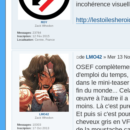
incohérence visue
http://lestoileshe
ROY
Zack Whedon
Messages:
23784
Inscription:
12 Fév 2015
Localisation:
Centre, France
de
LMO42
» Mer 13 No
OSEF complètement 
d'emploi du temps, 
dans le mini-teaser 
fin du monde... Cel
œuvre à l'autre il
moins. Là c'est pu
Et puis si c'est po
LMO42
Zack Whedon
cheveux gris en VF
Messages:
10303
de la moustache ç
Inscription:
17 Oct 2013