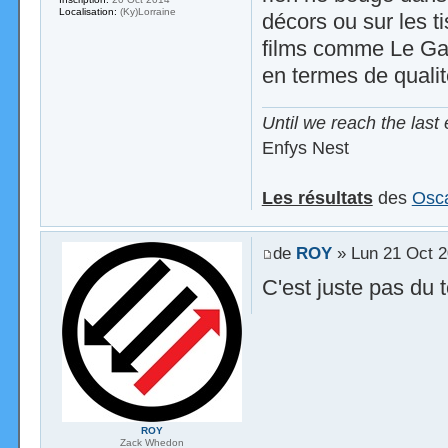
Localisation:
(Ky)Lorraine
décors ou sur les t
films comme Le Garç
en termes de qualit
Until we reach the last 
Enfys Nest
Les résultats
des
Osca
de
ROY
» Lun 21 Oct 2
C'est juste pas du 
ROY
Zack Whedon