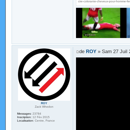
cire-colorante-cheveux-pour-homme-fe
de
ROY
» Sam 27 Juil 
ROY
Zack Whedon
Messages:
23784
Inscription:
12 Fév 2015
Localisation:
Centre, France