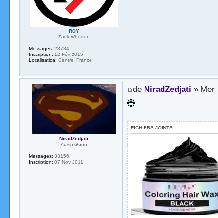
ROY
Zack Whedon
Messages:
23784
Inscription:
12 Fév 2015
Localisation:
Centre, France
de
NiradZedjati
» Mer 1
FICHIERS JOINTS
NiradZedjati
Kevin Gunn
Messages:
33156
Inscription:
07 Nov 2011