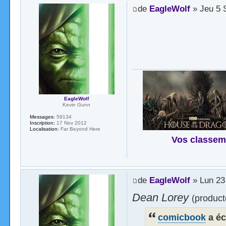
de
EagleWolf
» Jeu 5 
EagleWolf
Kevin Gunn
Messages:
59134
Inscription:
17 Nov 2012
Localisation:
Far Beyond Here
Vos classem
de
EagleWolf
» Lun 23
Dean Lorey
(product
comicbook
a écr