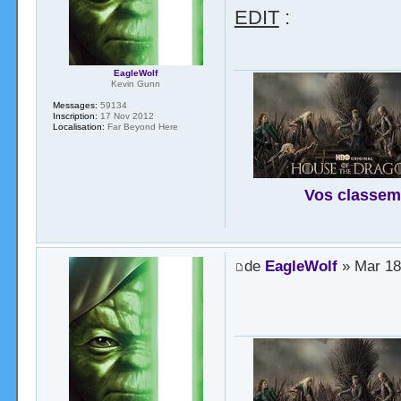
EDIT
:
EagleWolf
Kevin Gunn
Messages:
59134
Inscription:
17 Nov 2012
Localisation:
Far Beyond Here
Vos classem
de
EagleWolf
» Mar 18