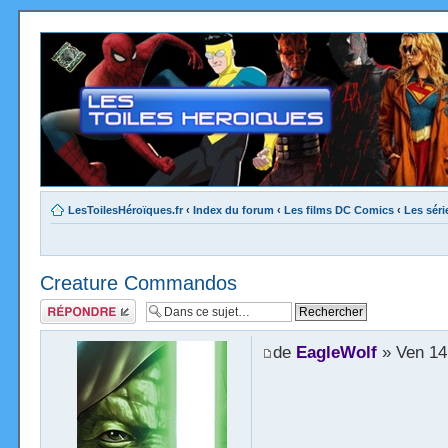
LesToilesHéroïques.fr
‹
Index du forum
‹
Les films DC Comics
‹
Les sér
Creature Commandos
Répondre
de
EagleWolf
» Ven 14