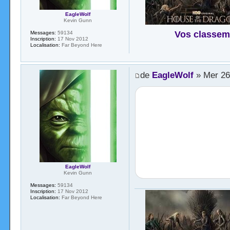
EagleWolf
Kevin Gunn
Vos classem
Messages:
59134
Inscription:
17 Nov 2012
Localisation:
Far Beyond Here
de
EagleWolf
» Mer 26
EagleWolf
Kevin Gunn
Messages:
59134
Inscription:
17 Nov 2012
Localisation:
Far Beyond Here