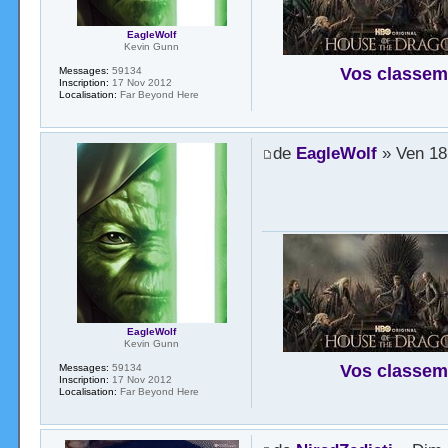
EagleWolf
Kevin Gunn
Vos classem
Messages:
59134
Inscription:
17 Nov 2012
Localisation:
Far Beyond Here
de
EagleWolf
» Ven 18
EagleWolf
Kevin Gunn
Vos classem
Messages:
59134
Inscription:
17 Nov 2012
Localisation:
Far Beyond Here