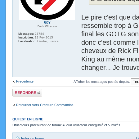
Le pire c'est que da
ROY
ressemble trop à G
Zack Whedon
final les GOTG sont
Messages:
23784
Inscription:
12 Fév 2015
donc c'est comme 
Localisation:
Centre, France
cheveux de Rick Fla
King au même mome
changer... Je trouve
Précédente
Afficher les messages postés depuis:
Répondre
Retourner vers Creature Commandos
QUI EST EN LIGNE
Utilisateurs parcourant ce forum: Aucun utilisateur enregistré et 5 invités
L
Index du forum