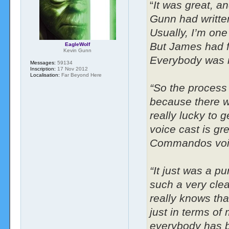
“
It was great, an
Gunn had written
Usually, I’m one 
But James had fu
EagleWolf
Kevin Gunn
Everybody was re
Messages:
59134
Inscription:
17 Nov 2012
Localisation:
Far Beyond Here
“So the process 
because there w
really lucky to g
voice cast is gr
Commandos voice
“It just was a p
such a very clea
really knows th
just in terms of
everybody has be