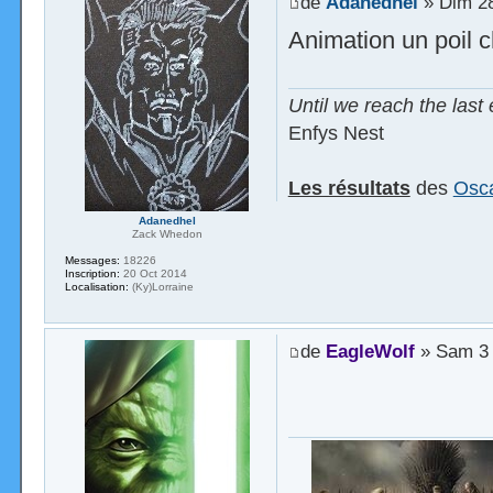
de
Adanedhel
» Dim 28
Animation un poil 
Until we reach the last 
Enfys Nest
Les résultats
des
Osca
Adanedhel
Zack Whedon
Messages:
18226
Inscription:
20 Oct 2014
Localisation:
(Ky)Lorraine
de
EagleWolf
» Sam 3 