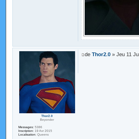
de
Thor2.0
» Jeu 11 Ju
Thor2.0
Beyonder
Messages:
5386
Inscription:
19 Avr 2015
Localisation:
Queens