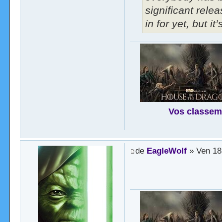
significant rele
in for yet, but it
Vos classem
de
EagleWolf
» Ven 18