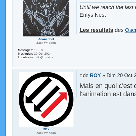
Until we reach the last 
Enfys Nest
Les résultats
des
Osca
Adanedhel
Zack Whedon
Messages:
18226
Inscription:
20 Oct 2014
Localisation:
(Ky)Lorraine
de
ROY
» Dim 20 Oct 2
Mais en quoi c'est
l'animation est dan
ROY
Zack Whedon