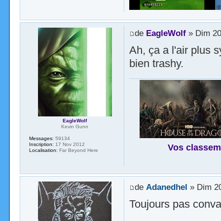
de
EagleWolf
» Dim 20
Ah, ça a l'air plus 
bien trashy.
EagleWolf
Kevin Gunn
Messages:
59134
Inscription:
17 Nov 2012
Vos classem
Localisation:
Far Beyond Here
de
Adanedhel
» Dim 20
Toujours pas convai