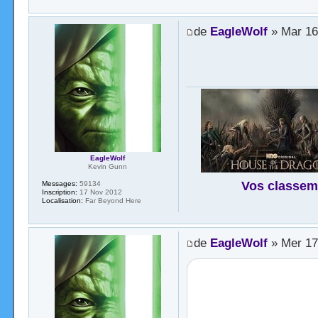
de
EagleWolf
» Mar 16 
EagleWolf
Kevin Gunn
Vos classem
Messages:
59134
Inscription:
17 Nov 2012
Localisation:
Far Beyond Here
de
EagleWolf
» Mer 17 