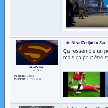
de
NiradZedjati
» Sam 
Ça ressemble un pe
mais ça peut être s
NiradZedjati
Kevin Gunn
Messages:
33156
Inscription:
07 Nov 2011