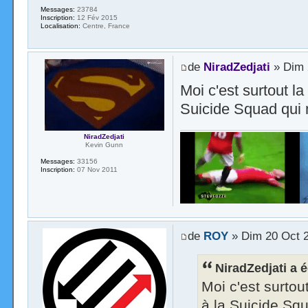
Messages:
23784
Inscription:
12 Fév 2015
Localisation:
Centre, France
de
NiradZedjati
» Dim 
Moi c'est surtout l
Suicide Squad qui m
NiradZedjati
Kevin Gunn
Messages:
33156
Inscription:
07 Nov 2011
de
ROY
» Dim 20 Oct 2
NiradZedjati a é
Moi c'est surtou
à la Suicide Squ