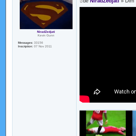
de
NiradZedjati
» Dim 
NiradZedjati
Kevin Gunn
Messages:
33156
Inscription:
07 Nov 2011