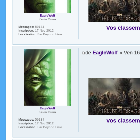
EagleWolf
Kevin Gunn
Vos classem
Messages:
59134
Inscription:
17 Nov 2012
Localisation:
Far Beyond Here
de
EagleWolf
» Ven 16
EagleWolf
Kevin Gunn
Vos classem
Messages:
59134
Inscription:
17 Nov 2012
Localisation:
Far Beyond Here