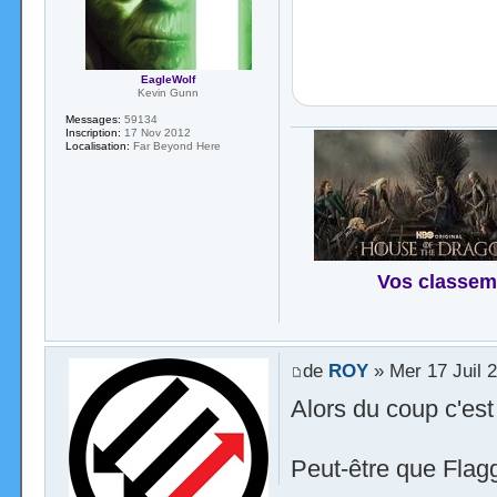
EagleWolf
Kevin Gunn
Messages:
59134
Inscription:
17 Nov 2012
Localisation:
Far Beyond Here
Vos classem
de
ROY
» Mer 17 Juil 
Alors du coup c'est
Peut-être que Flagg 