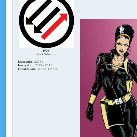
.
ROY
Zack Whedon
Messages:
23784
Inscription:
12 Fév 2015
Localisation:
Centre, France