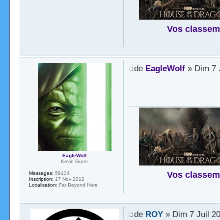
Vos classem
de
EagleWolf
» Dim 7 J
EagleWolf
Kevin Gunn
Vos classem
Messages:
59134
Inscription:
17 Nov 2012
Localisation:
Far Beyond Here
de
ROY
» Dim 7 Juil 2