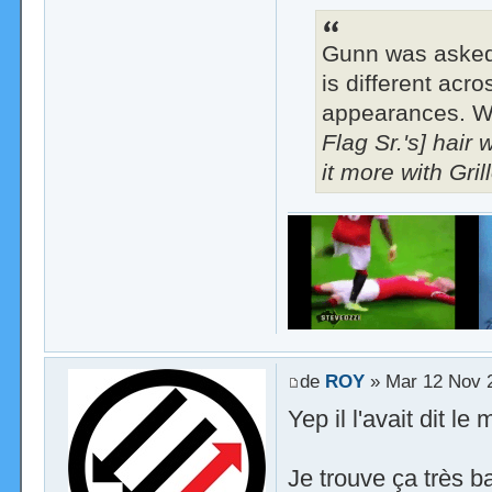
Gunn was asked 
is different ac
appearances. Wh
Flag Sr.'s] hair 
it more with Gri
de
ROY
» Mar 12 Nov 
Yep il l'avait dit le
Je trouve ça très b