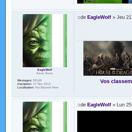
de
EagleWolf
» Jeu 21
EagleWolf
Kevin Gunn
Vos classem
Messages:
59146
Inscription:
17 Nov 2012
Localisation:
Far Beyond Here
de
EagleWolf
» Lun 25