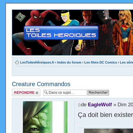
LesToilesHéroïques.fr
‹
Index du forum
‹
Les films DC Comics
‹
Les sér
Creature Commandos
Répondre
de
EagleWolf
» Dim 20
Ça doit bien existe