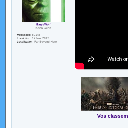
EagleWolf
Kevin Gunn
Messages:
59146
Inscription:
17 Nov 2012
Localisation:
Far Beyond Here
Vos classem