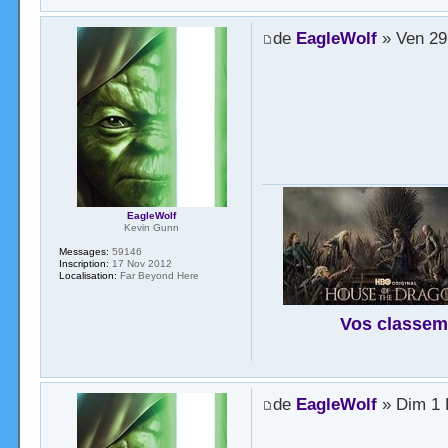
de
EagleWolf
» Ven 29
EagleWolf
Kevin Gunn
Messages:
59146
Inscription:
17 Nov 2012
Localisation:
Far Beyond Here
Vos classem
de
EagleWolf
» Dim 1 