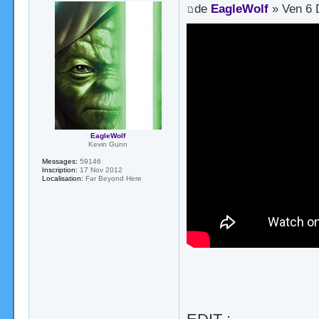
de
EagleWolf
» Ven 6 
EagleWolf
Kevin Gunn
Messages:
59146
Inscription:
17 Nov 2012
Localisation:
Far Beyond Here