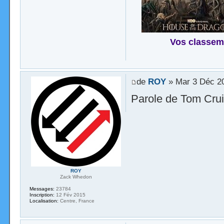
Vos classem
de
ROY
» Mar 3 Déc 2
Parole de Tom Cru
ROY
Zack Whedon
Messages:
23784
Inscription:
12 Fév 2015
Localisation:
Centre, France