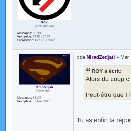
ROY
Zack Whedon
Messages:
23784
Inscription:
12 Fév 2015
Localisation:
Centre, France
de
NiradZedjati
» Mar 
ROY a écrit:
Alors du coup c'
NiradZedjati
Kevin Gunn
Peut-être que Fl
Messages:
33157
Inscription:
07 Nov 2011
Tu as enfin ta répo