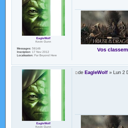
EagleWolf
Kevin Gunn
Vos classem
Messages:
59146
Inscription:
17 Nov 2012
Localisation:
Far Beyond Here
de
EagleWolf
» Lun 2 
EagleWolf
Kevin Gunn