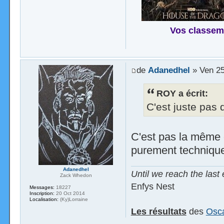
Vos classem
de
Adanedhel
» Ven 25
ROY a écrit:
C'est juste pas 
C'est pas la même d
purement technique
Adanedhel
Until we reach the last 
Zack Whedon
Enfys Nest
Messages:
18227
Inscription:
20 Oct 2014
Localisation:
(Ky)Lorraine
Les résultats
des
Osca