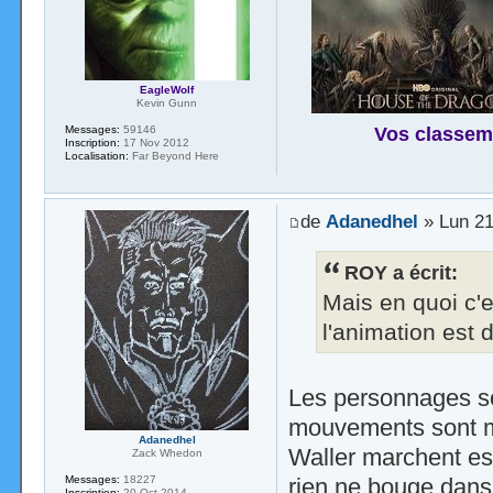
EagleWolf
Kevin Gunn
Vos classem
Messages:
59146
Inscription:
17 Nov 2012
Localisation:
Far Beyond Here
de
Adanedhel
» Lun 21
ROY a écrit:
Mais en quoi c'
l'animation est 
Les personnages son
mouvements sont m
Adanedhel
Waller marchent est
Zack Whedon
Messages:
18227
rien ne bouge dans
Inscription:
20 Oct 2014