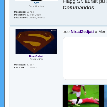
Flagg Sr. aurait pu
ROY
Commandos
.
Zack Whedon
Messages:
23784
Inscription:
12 Fév 2015
Localisation:
Centre, France
de
NiradZedjati
» Mer 
NiradZedjati
Kevin Gunn
Messages:
33157
Inscription:
07 Nov 2011