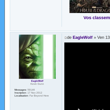
Vos classem
de
EagleWolf
» Ven 13
EagleWolf
Kevin Gunn
Messages:
59146
Inscription:
17 Nov 2012
Localisation:
Far Beyond Here