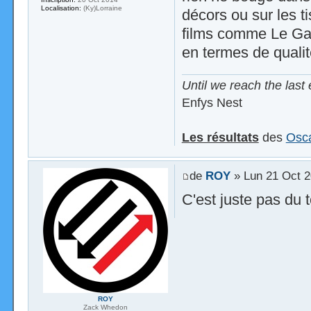
Localisation:
(Ky)Lorraine
décors ou sur les t
films comme Le Garç
en termes de qualit
Until we reach the last 
Enfys Nest
Les résultats
des
Osca
de
ROY
» Lun 21 Oct 2
C'est juste pas du 
ROY
Zack Whedon