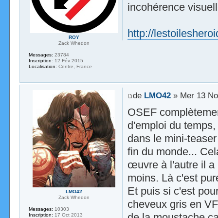
incohérence visue
http://lestoileshe
ROY
Zack Whedon
Messages:
23784
Inscription:
12 Fév 2015
Localisation:
Centre, France
de
LMO42
» Mer 13 No
OSEF complètement 
d'emploi du temps, 
dans le mini-teaser 
fin du monde... Cel
œuvre à l'autre il
moins. Là c'est pu
Et puis si c'est po
LMO42
Zack Whedon
cheveux gris en VF
Messages:
10303
de la moustache ç
Inscription:
17 Oct 2013