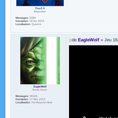
Thor2.0
Beyonder
Messages:
5386
Inscription:
19 Avr 2015
Localisation:
Queens
de
EagleWolf
» Jeu 16
EagleWolf
Kevin Gunn
Messages:
59146
Inscription:
17 Nov 2012
Localisation:
Far Beyond Here