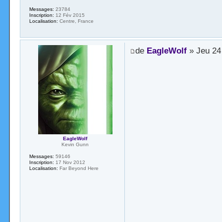
Messages:
23784
Inscription:
12 Fév 2015
Localisation:
Centre, France
de
EagleWolf
» Jeu 24
EagleWolf
Kevin Gunn
Messages:
59146
Inscription:
17 Nov 2012
Localisation:
Far Beyond Here