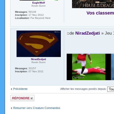
EagleWolf
Kevin Gunn
Vos classem
Messages:
59146
Inscription:
17 Nov 2012
Localisation:
Far Beyond Here
de
NiradZedjati
» Jeu 
NiradZedjati
Kevin Gunn
Messages:
33157
Inscription:
07 Nov 2011
Précédente
Afficher les messages postés depuis:
Répondre
Retourner vers Creature Commandos