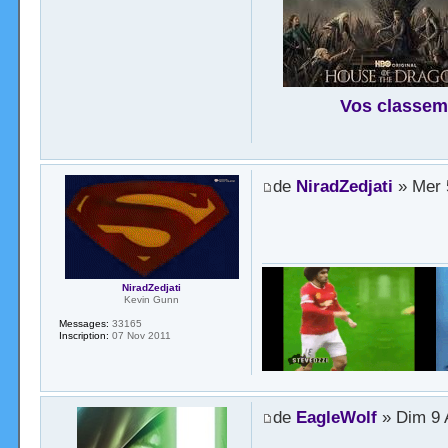
Vos classem
de
NiradZedjati
» Mer 
NiradZedjati
Kevin Gunn
Messages:
33165
Inscription:
07 Nov 2011
de
EagleWolf
» Dim 9 