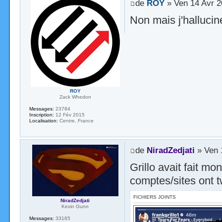
de
ROY
» Ven 14 Avr 2
Non mais j'halluci
ROY
Zack Whedon
Messages:
23784
Inscription:
12 Fév 2015
Localisation:
Centre, France
de
NiradZedjati
» Ven 
Grillo avait fait mo
comptes/sites ont t
FICHIERS JOINTS
NiradZedjati
Kevin Gunn
Messages:
33165