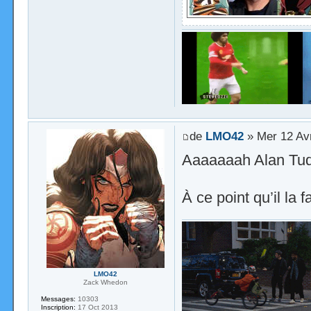
de
LMO42
» Mer 12 Av
Aaaaaaah Alan Tud
À ce point qu’il la f
LMO42
Zack Whedon
Messages:
10303
Inscription:
17 Oct 2013