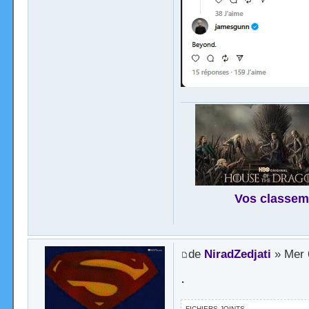
Vos classem
de
NiradZedjati
» Mer 
.
FICHIERS JOINTS