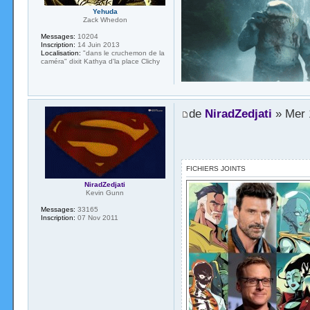
Yehuda
Zack Whedon
Messages:
10204
Inscription:
14 Juin 2013
Localisation:
"dans le cruchemon de la
caméra" dixit Kathya d'la place Clichy
de
NiradZedjati
» Mer 
FICHIERS JOINTS
NiradZedjati
Kevin Gunn
Messages:
33165
Inscription:
07 Nov 2011