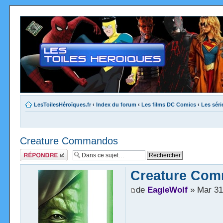
LesToilesHéroïques.fr
‹
Index du forum
‹
Les films DC Comics
‹
Les sér
Creature Commandos
Répondre
Creature Co
de
EagleWolf
» Mar 31