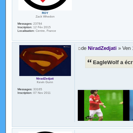
ROY
Zack Whedon
Messages:
23784
Inscription:
12 Fév 2015
Localisation:
Centre, France
de
NiradZedjati
» Ven 
EagleWolf a écri
NiradZedjati
Kevin Gunn
Messages:
33165
Inscription:
07 Nov 2011