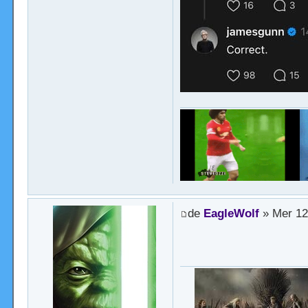
de
EagleWolf
» Mer 12