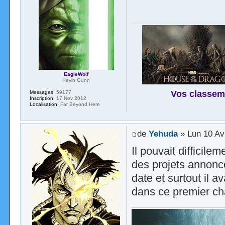
EagleWolf
Kevin Gunn
Vos classem
Messages:
59177
Inscription:
17 Nov 2012
Localisation:
Far Beyond Here
de
Yehuda
» Lun 10 Av
Il pouvait difficil
des projets annonc
date et surtout il av
dans ce premier cha