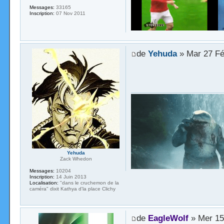
Messages:
33165
Inscription:
07 Nov 2011
de
Yehuda
» Mar 27 Fé
Yehuda
Zack Whedon
Messages:
10204
Inscription:
14 Juin 2013
Localisation:
"dans le cruchemon de la
caméra" dixit Kathya d'la place Clichy
de
EagleWolf
» Mer 15