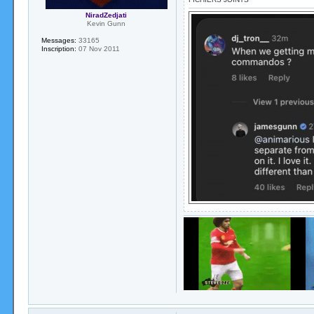
NiradZedjati
Kevin Gunn
Messages:
33165
Inscription:
07 Nov 2011