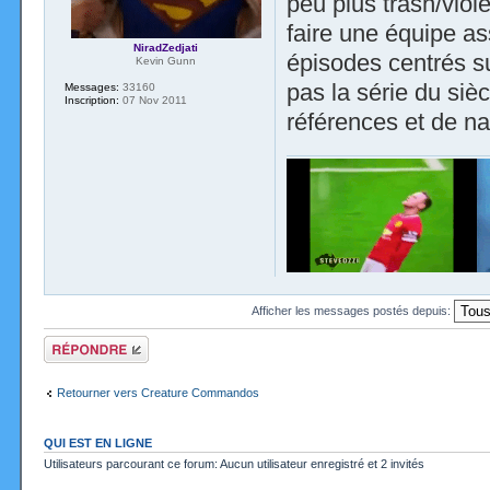
peu plus trash/viol
faire une équipe as
NiradZedjati
épisodes centrés su
Kevin Gunn
pas la série du siè
Messages:
33160
Inscription:
07 Nov 2011
références et de na
Afficher les messages postés depuis:
Répondre
Retourner vers Creature Commandos
QUI EST EN LIGNE
Utilisateurs parcourant ce forum: Aucun utilisateur enregistré et 2 invités