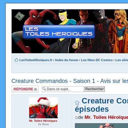
LesToilesHéroïques.fr
‹
Index du forum
‹
Les films DC Comics
‹
Les sér
Creature Commandos - Saison 1 - Avis sur le
Répondre
Creature Co
épisodes
de
Mr. Toiles Héroïqu
Mr. Toiles Héroïques
Ze Boss