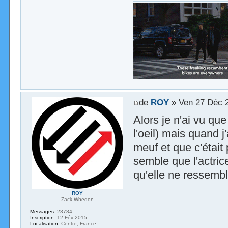
de
ROY
» Ven 27 Déc 
Alors je n'ai vu qu
l'oeil) mais quand j
meuf et que c'était 
semble que l'actric
qu'elle ne ressemb
ROY
Zack Whedon
Messages:
23784
Inscription:
12 Fév 2015
Localisation:
Centre, France