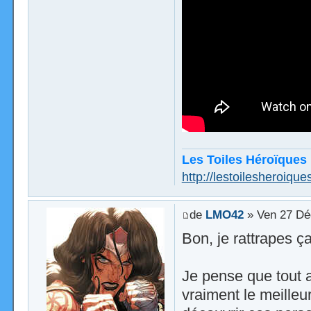
Les Toiles Héroïques
http://lestoilesheroiques
de
LMO42
» Ven 27 Dé
Bon, je rattrapes ça
Je pense que tout a
vraiment le meilleu