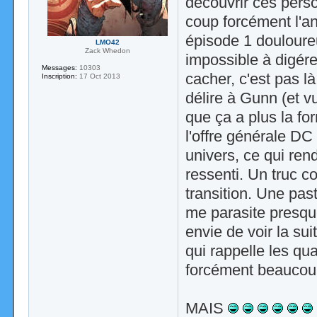
découvrir ces perso
coup forcément l'a
épisode 1 douloureu
LMO42
Zack Whedon
impossible à digére
Messages:
10303
cacher, c'est pas l
Inscription:
17 Oct 2013
délire à Gunn (et v
que ça a plus la fo
l'offre générale D
univers, ce qui re
ressenti. Un truc c
transition. Une pa
me parasite presqu
envie de voir la su
qui rappelle les qu
forcément beaucou
MAIS