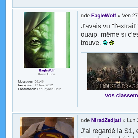
de
EagleWolf
» Ven 27
J'avais vu "l'extrait
ouaip, même si c'es
trouve.
EagleWolf
Kevin Gunn
Messages:
59146
Inscription:
17 Nov 2012
Localisation:
Far Beyond Here
Vos classem
de
NiradZedjati
» Lun 
J'ai regardé la S1,