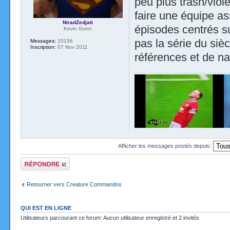
peu plus trash/viol
faire une équipe as
NiradZedjati
épisodes centrés su
Kevin Gunn
pas la série du siè
Messages:
33156
Inscription:
07 Nov 2011
références et de na
Afficher les messages postés depuis:
Répondre
Retourner vers Creature Commandos
QUI EST EN LIGNE
Utilisateurs parcourant ce forum: Aucun utilisateur enregistré et 2 invités