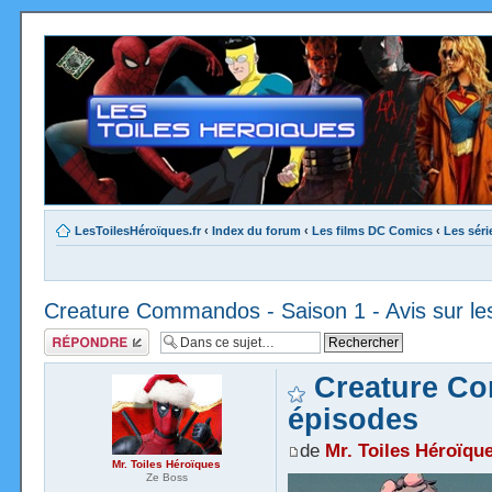
LesToilesHéroïques.fr
‹
Index du forum
‹
Les films DC Comics
‹
Les sér
Creature Commandos - Saison 1 - Avis sur le
Répondre
Creature Co
épisodes
de
Mr. Toiles Héroïqu
Mr. Toiles Héroïques
Ze Boss