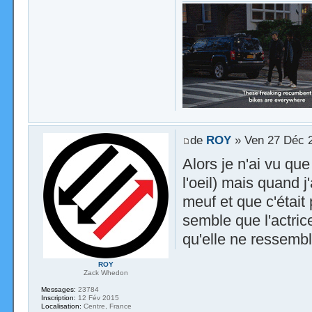
de
ROY
» Ven 27 Déc 
Alors je n'ai vu qu
l'oeil) mais quand j
meuf et que c'était 
semble que l'actric
qu'elle ne ressemb
ROY
Zack Whedon
Messages:
23784
Inscription:
12 Fév 2015
Localisation:
Centre, France