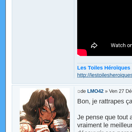
Les Toiles Héroïques
http://lestoilesheroiques
de
LMO42
» Ven 27 Dé
Bon, je rattrapes ça
Je pense que tout a
vraiment le meilleu