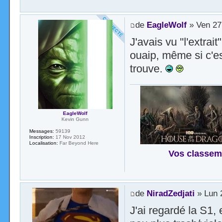
de
EagleWolf
» Ven 27
J'avais vu "l'extrait
ouaip, même si c'es
trouve.
EagleWolf
Kevin Gunn
Messages:
59139
Inscription:
17 Nov 2012
Localisation:
Far Beyond Here
Vos classem
de
NiradZedjati
» Lun 
J'ai regardé la S1,