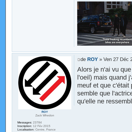
de
ROY
» Ven 27 Déc 
Alors je n'ai vu qu
l'oeil) mais quand j
meuf et que c'était 
semble que l'actric
qu'elle ne ressemb
ROY
Zack Whedon
Messages:
23784
Inscription:
12 Fév 2015
Localisation:
Centre, France