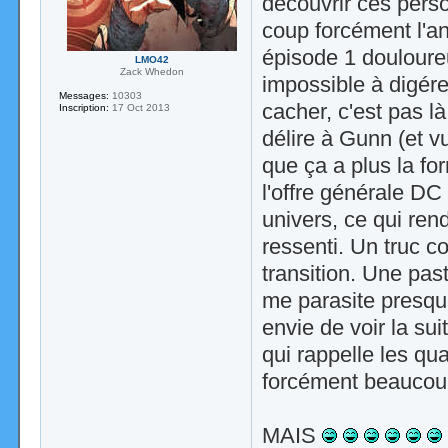
découvrir ces perso
coup forcément l'a
épisode 1 douloureu
LMO42
Zack Whedon
impossible à digére
Messages:
10303
cacher, c'est pas l
Inscription:
17 Oct 2013
délire à Gunn (et v
que ça a plus la fo
l'offre générale D
univers, ce qui re
ressenti. Un truc c
transition. Une pa
me parasite presqu
envie de voir la su
qui rappelle les qu
forcément beaucou
MAIS