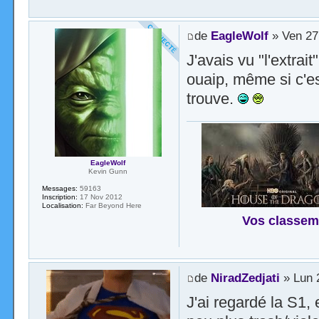
de
EagleWolf
» Ven 27
J'avais vu "l'extrait
ouaip, même si c'es
trouve.
EagleWolf
Kevin Gunn
Messages:
59163
Inscription:
17 Nov 2012
Localisation:
Far Beyond Here
Vos classem
de
NiradZedjati
» Lun 
J'ai regardé la S1,