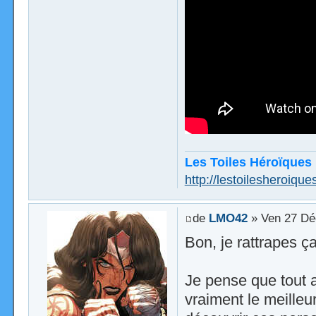
Les Toiles Héroïques
http://lestoilesheroiques
de
LMO42
» Ven 27 Dé
Bon, je rattrapes ça
Je pense que tout a
vraiment le meilleu