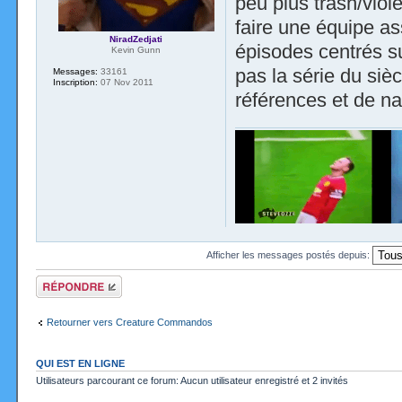
peu plus trash/viol
faire une équipe as
NiradZedjati
épisodes centrés su
Kevin Gunn
pas la série du siè
Messages:
33161
Inscription:
07 Nov 2011
références et de na
Afficher les messages postés depuis:
Répondre
Retourner vers Creature Commandos
QUI EST EN LIGNE
Utilisateurs parcourant ce forum: Aucun utilisateur enregistré et 2 invités