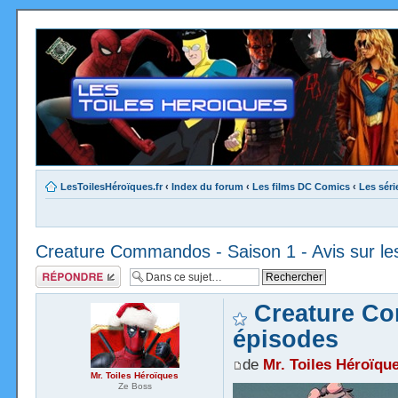
LesToilesHéroïques.fr
‹
Index du forum
‹
Les films DC Comics
‹
Les sér
Creature Commandos - Saison 1 - Avis sur le
Répondre
Creature Co
épisodes
de
Mr. Toiles Héroïqu
Mr. Toiles Héroïques
Ze Boss