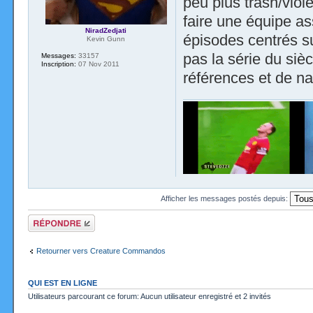
peu plus trash/viol
faire une équipe as
NiradZedjati
épisodes centrés su
Kevin Gunn
pas la série du siè
Messages:
33157
Inscription:
07 Nov 2011
références et de na
Afficher les messages postés depuis:
Répondre
Retourner vers Creature Commandos
QUI EST EN LIGNE
Utilisateurs parcourant ce forum: Aucun utilisateur enregistré et 2 invités