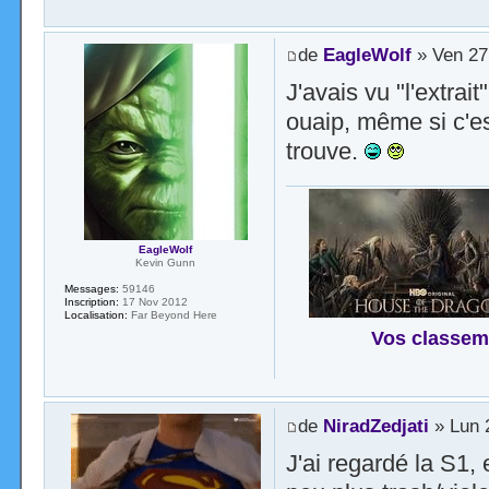
de
EagleWolf
» Ven 27
J'avais vu "l'extrait
ouaip, même si c'es
trouve.
EagleWolf
Kevin Gunn
Messages:
59146
Inscription:
17 Nov 2012
Localisation:
Far Beyond Here
Vos classem
de
NiradZedjati
» Lun 
J'ai regardé la S1,