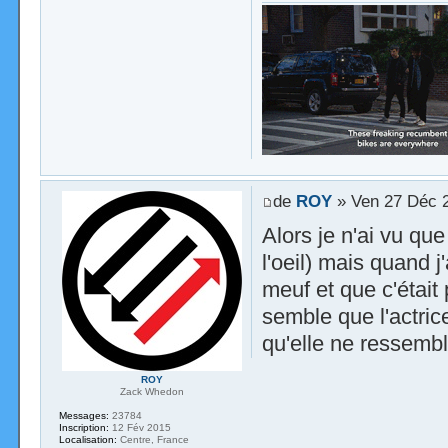
de
ROY
» Ven 27 Déc 
Alors je n'ai vu qu
l'oeil) mais quand j
meuf et que c'était 
semble que l'actric
qu'elle ne ressemb
ROY
Zack Whedon
Messages:
23784
Inscription:
12 Fév 2015
Localisation:
Centre, France