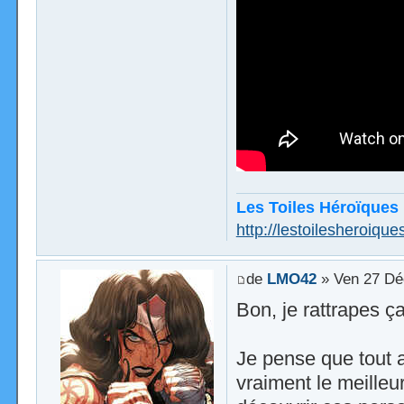
Les Toiles Héroïques
http://lestoilesheroiques
de
LMO42
» Ven 27 Dé
Bon, je rattrapes ça
Je pense que tout a
vraiment le meilleu