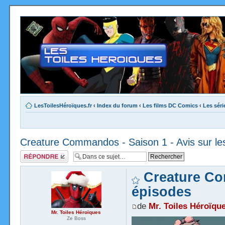
LesToilesHéroïques.fr
‹
Index du forum
‹
Les films DC Comics
‹
Les sér
Creature Commandos - Saison 1 - Avis sur le
Répondre
Creature Co
épisodes
de
Mr. Toiles Héroïqu
Mr. Toiles Héroïques
Ze Boss