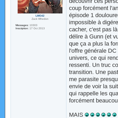
découvrir ces perso
coup forcément l'a
épisode 1 douloureu
LMO42
Zack Whedon
impossible à digére
Messages:
10303
cacher, c'est pas l
Inscription:
17 Oct 2013
délire à Gunn (et v
que ça a plus la fo
l'offre générale D
univers, ce qui re
ressenti. Un truc c
transition. Une pa
me parasite presqu
envie de voir la su
qui rappelle les qu
forcément beaucou
MAIS