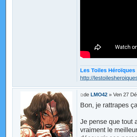
Les Toiles Héroïques
http://lestoilesheroiques
de
LMO42
» Ven 27 Dé
Bon, je rattrapes ça
Je pense que tout a
vraiment le meilleu