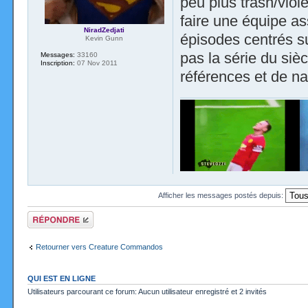
peu plus trash/viol
faire une équipe as
NiradZedjati
épisodes centrés su
Kevin Gunn
pas la série du siè
Messages:
33160
Inscription:
07 Nov 2011
références et de na
Afficher les messages postés depuis:
Répondre
Retourner vers Creature Commandos
QUI EST EN LIGNE
Utilisateurs parcourant ce forum: Aucun utilisateur enregistré et 2 invités