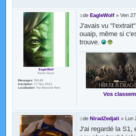
de
EagleWolf
» Ven 27
J'avais vu "l'extrait
ouaip, même si c'es
trouve.
EagleWolf
Kevin Gunn
Messages:
59148
Inscription:
17 Nov 2012
Localisation:
Far Beyond Here
Vos classem
de
NiradZedjati
» Lun 
J'ai regardé la S1,