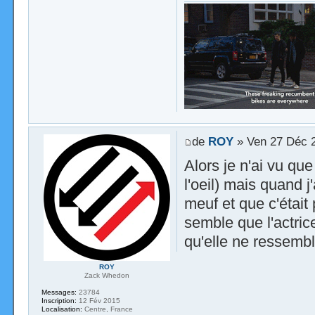
de
ROY
» Ven 27 Déc 
Alors je n'ai vu qu
l'oeil) mais quand j
meuf et que c'était 
semble que l'actric
qu'elle ne ressemb
ROY
Zack Whedon
Messages:
23784
Inscription:
12 Fév 2015
Localisation:
Centre, France