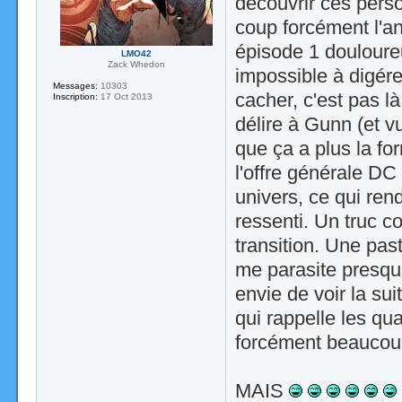
découvrir ces perso
coup forcément l'a
épisode 1 douloureu
LMO42
Zack Whedon
impossible à digére
Messages:
10303
cacher, c'est pas l
Inscription:
17 Oct 2013
délire à Gunn (et v
que ça a plus la fo
l'offre générale D
univers, ce qui re
ressenti. Un truc c
transition. Une pa
me parasite presqu
envie de voir la su
qui rappelle les qu
forcément beaucou
MAIS