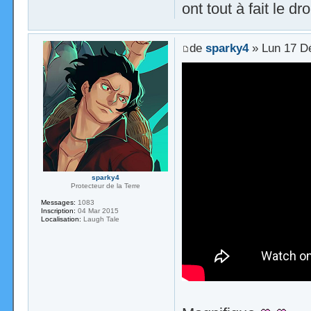
ont tout à fait le droi
de
sparky4
» Lun 17 D
sparky4
Protecteur de la Terre
Messages:
1083
Inscription:
04 Mar 2015
Localisation:
Laugh Tale