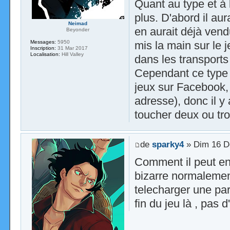
Quant au type et à 
plus. D'abord il aur
Neimad
en aurait déjà vend
Beyonder
Messages:
5950
mis la main sur le 
Inscription:
31 Mar 2017
Localisation:
Hill Valley
dans les transports
Cependant ce type n
jeux sur Facebook,
adresse), donc il 
toucher deux ou tro
de
sparky4
» Dim 16 D
Comment il peut en 
bizarre normalement
telecharger une part
fin du jeu là , pas