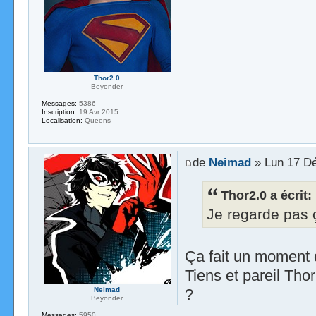
Thor2.0
Beyonder
Messages:
5386
Inscription:
19 Avr 2015
Localisation:
Queens
de
Neimad
» Lun 17 Dé
Thor2.0 a écrit:
Je regarde pas ç
Ça fait un moment q
Tiens et pareil Th
?
Neimad
Beyonder
Messages:
5950