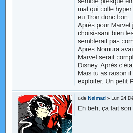
semble presque êtr
mal qui colle hyper 
eu Tron donc bon.
Après pour Marvel j
choisissant bien l
semblerait pas com
Après Nomura avait 
Marvel serait compl
Disney. Après c'éta
Mais tu as raison i
exploiter. Un petit
de
Neimad
» Lun 24 Dé
Eh beh, ça fait son