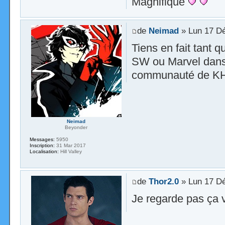
Magnifique
de
Neimad
» Lun 17 Dé
Tiens en fait tant q
SW ou Marvel dans
communauté de KH, 
Neimad
Beyonder
Messages:
5950
Inscription:
31 Mar 2017
Localisation:
Hill Valley
de
Thor2.0
» Lun 17 Dé
Je regarde pas ça va