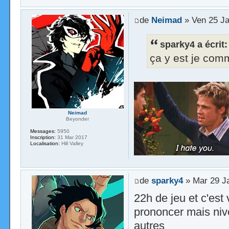
de
Neimad
» Ven 25 Ja
sparky4 a écrit:
ça y est je co
Neimad
Beyonder
Messages:
5950
Inscription:
31 Mar 2017
Localisation:
Hill Valley
de
sparky4
» Mar 29 J
22h de jeu et c'est
prononcer mais niv
autres