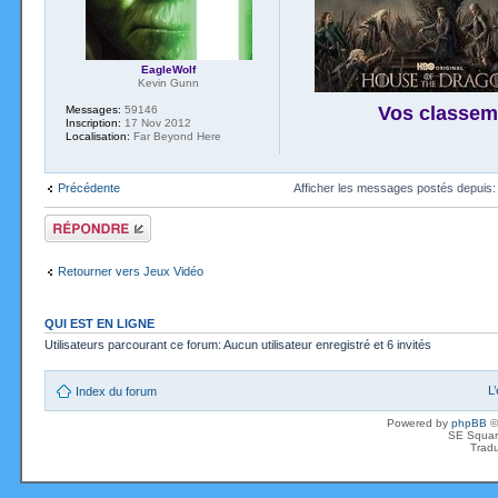
EagleWolf
Kevin Gunn
Vos classem
Messages:
59146
Inscription:
17 Nov 2012
Localisation:
Far Beyond Here
Précédente
Afficher les messages postés depuis
Répondre
Retourner vers Jeux Vidéo
QUI EST EN LIGNE
Utilisateurs parcourant ce forum: Aucun utilisateur enregistré et 6 invités
L
Index du forum
Powered by
phpBB
©
SE Squar
Tradu