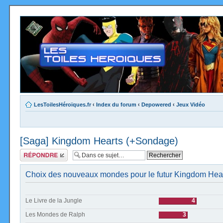
LesToilesHéroïques.fr
‹
Index du forum
‹
Depowered
‹
Jeux Vidéo
[Saga] Kingdom Hearts (+Sondage)
Répondre
Choix des nouveaux mondes pour le futur Kingdom Hea
Le Livre de la Jungle
4
Les Mondes de Ralph
3