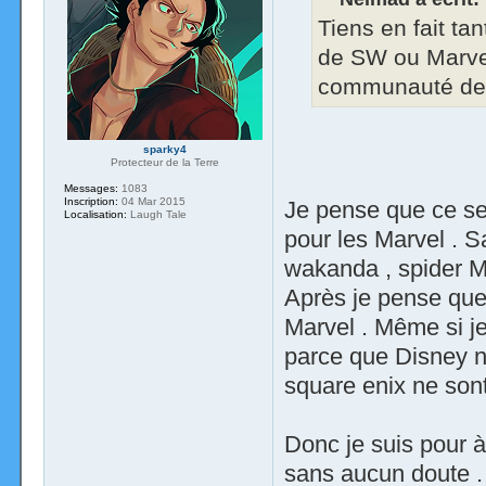
Tiens en fait tan
de SW ou Marvel
communauté de K
sparky4
Protecteur de la Terre
Messages:
1083
Inscription:
04 Mar 2015
Je pense que ce se
Localisation:
Laugh Tale
pour les Marvel . S
wakanda , spider M
Après je pense que 
Marvel . Même si je
parce que Disney ne
square enix ne sont
Donc je suis pour à 
sans aucun doute .