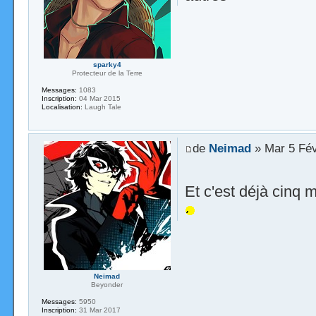
sparky4
Protecteur de la Terre
Messages:
1083
Inscription:
04 Mar 2015
Localisation:
Laugh Tale
de
Neimad
» Mar 5 Fév
Et c'est déjà cinq 
Neimad
Beyonder
Messages:
5950
Inscription:
31 Mar 2017