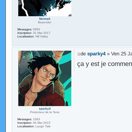
Neimad
Beyonder
Messages:
5950
Inscription:
31 Mar 2017
Localisation:
Hill Valley
de
sparky4
» Ven 25 J
ça y est je comme
sparky4
Protecteur de la Terre
Messages:
1083
Inscription:
04 Mar 2015
Localisation:
Laugh Tale