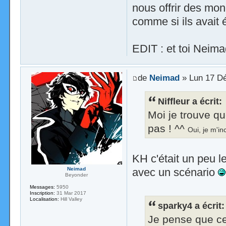
nous offrir des mon
comme si ils avait 
EDIT : et toi Neim
de
Neimad
» Lun 17 Dé
Niffleur a écrit:
Moi je trouve qu
pas ! ^^
Oui, je m'i
KH c'était un peu le
avec un scénario
Neimad
Beyonder
Messages:
5950
Inscription:
31 Mar 2017
Localisation:
Hill Valley
sparky4 a écrit:
Je pense que ce