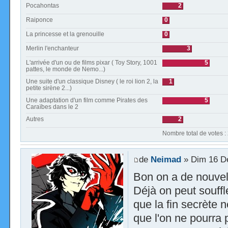
Pocahontas
2
Raiponce
0
La princesse et la grenouille
0
Merlin l'enchanteur
3
L'arrivée d'un ou de films pixar ( Toy Story, 1001
5
pattes, le monde de Nemo...)
Une suite d'un classique Disney ( le roi lion 2, la
1
petite sirène 2...)
Une adaptation d'un film comme Pirates des
5
Caraïbes dans le 2
Autres
2
Nombre total de votes :
de
Neimad
» Dim 16 D
Bon on a de nouvell
Déjà on peut souffle
que la fin secrète 
que l'on ne pourra p