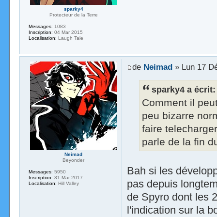
sparky4
Protecteur de la Terre
Messages:
1083
Inscription:
04 Mar 2015
Localisation:
Laugh Tale
de
Neimad
» Lun 17 Dé
sparky4 a écrit:
Comment il peut 
peu bizarre nor
faire telecharger
parle de la fin 
Neimad
Beyonder
Bah si les développe
Messages:
5950
Inscription:
31 Mar 2017
pas depuis longtem
Localisation:
Hill Valley
de Spyro dont les 2/
l'indication sur la