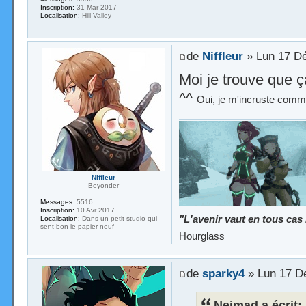
Inscription:
31 Mar 2017
Localisation:
Hill Valley
de
Niffleur
» Lun 17 Dé
Moi je trouve que ç
^^
Oui, je m'incruste comme
Niffleur
Beyonder
Messages:
5516
Inscription:
10 Avr 2017
"L'avenir vaut en tous cas
Localisation:
Dans un petit studio qui
sent bon le papier neuf
Hourglass
de
sparky4
» Lun 17 D
Neimad a écrit: