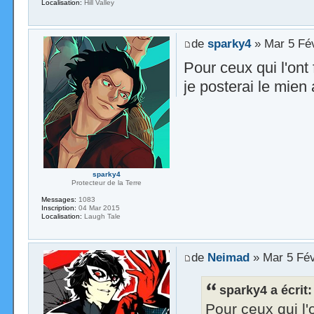
Localisation:
Hill Valley
de
sparky4
» Mar 5 Fé
Pour ceux qui l'ont
je posterai le mien
sparky4
Protecteur de la Terre
Messages:
1083
Inscription:
04 Mar 2015
Localisation:
Laugh Tale
de
Neimad
» Mar 5 Fév
sparky4 a écrit:
Pour ceux qui l'