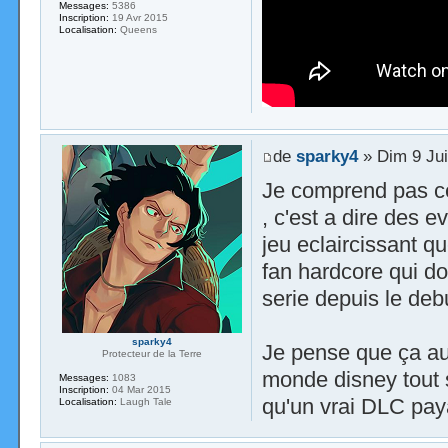
Messages:
5386
Inscription:
19 Avr 2015
Localisation:
Queens
de
sparky4
» Dim 9 Jui
Je comprend pas ce 
, c'est a dire des 
jeu eclaircissant q
fan hardcore qui do
serie depuis le deb
sparky4
Je pense que ça aur
Protecteur de la Terre
monde disney tout s
Messages:
1083
Inscription:
04 Mar 2015
qu'un vrai DLC pay
Localisation:
Laugh Tale