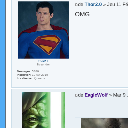
de
Thor2.0
» Jeu 11 Fé
OMG
Thor2.0
Beyonder
Messages:
5386
Inscription:
19 Avr 2015
Localisation:
Queens
de
EagleWolf
» Mar 9 