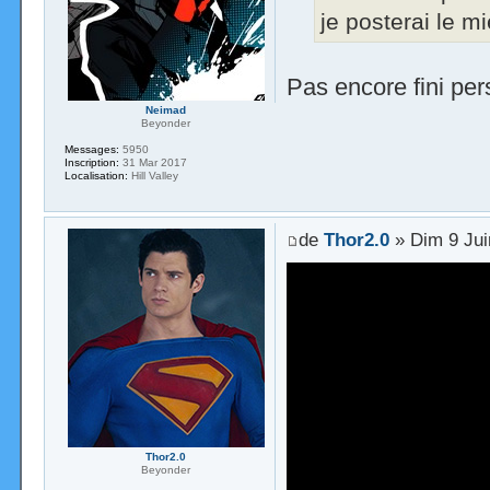
je posterai le m
Pas encore fini pe
Neimad
Beyonder
Messages:
5950
Inscription:
31 Mar 2017
Localisation:
Hill Valley
de
Thor2.0
» Dim 9 Jui
Thor2.0
Beyonder