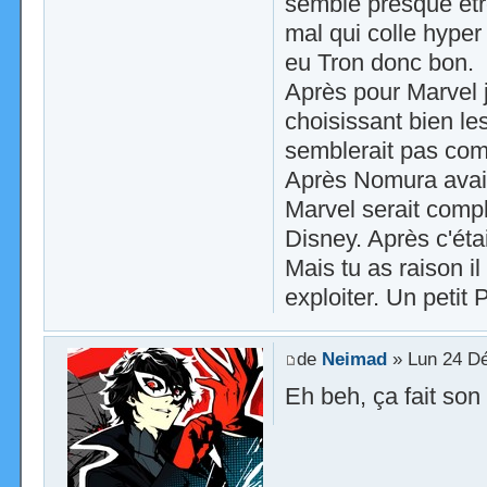
semble presque êtr
mal qui colle hyper 
eu Tron donc bon.
Après pour Marvel j
choisissant bien l
semblerait pas com
Après Nomura avait 
Marvel serait compl
Disney. Après c'éta
Mais tu as raison i
exploiter. Un petit
de
Neimad
» Lun 24 Dé
Eh beh, ça fait son