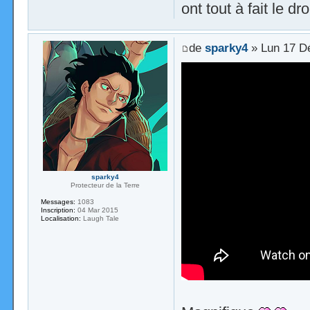
ont tout à fait le droi
de
sparky4
» Lun 17 D
sparky4
Protecteur de la Terre
Messages:
1083
Inscription:
04 Mar 2015
Localisation:
Laugh Tale