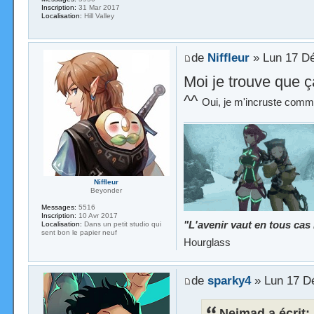
Inscription:
31 Mar 2017
Localisation:
Hill Valley
de
Niffleur
» Lun 17 Dé
Moi je trouve que ç
^^
Oui, je m'incruste comme
Niffleur
Beyonder
Messages:
5516
Inscription:
10 Avr 2017
"L'avenir vaut en tous cas
Localisation:
Dans un petit studio qui
sent bon le papier neuf
Hourglass
de
sparky4
» Lun 17 D
Neimad a écrit: