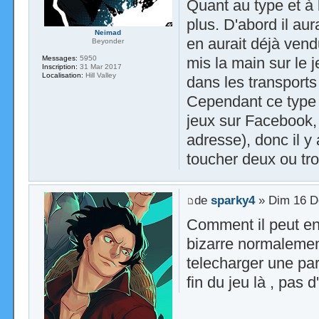
Quant au type et à 
plus. D'abord il aur
Neimad
en aurait déjà vend
Beyonder
Messages:
5950
mis la main sur le 
Inscription:
31 Mar 2017
Localisation:
Hill Valley
dans les transports
Cependant ce type n
jeux sur Facebook,
adresse), donc il 
toucher deux ou tro
de
sparky4
» Dim 16 D
Comment il peut en 
bizarre normalement
telecharger une part
fin du jeu là , pas