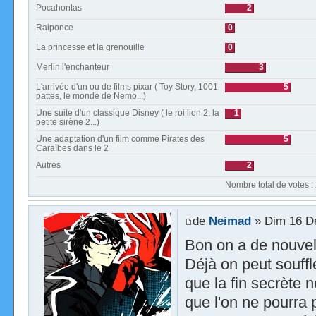
Pocahontas
2
Raiponce
0
La princesse et la grenouille
0
Merlin l'enchanteur
3
L'arrivée d'un ou de films pixar ( Toy Story, 1001
5
pattes, le monde de Nemo...)
Une suite d'un classique Disney ( le roi lion 2, la
1
petite sirène 2...)
Une adaptation d'un film comme Pirates des
5
Caraïbes dans le 2
Autres
2
Nombre total de votes :
de
Neimad
» Dim 16 D
Bon on a de nouvell
Déjà on peut souffle
que la fin secrète 
que l'on ne pourra p