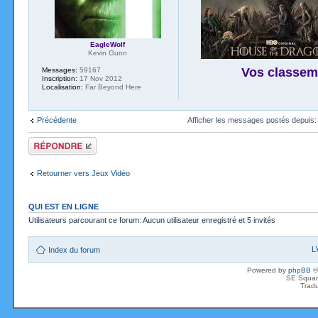
EagleWolf
Kevin Gunn
Vos classem
Messages:
59167
Inscription:
17 Nov 2012
Localisation:
Far Beyond Here
Précédente
Afficher les messages postés depuis
Répondre
Retourner vers Jeux Vidéo
QUI EST EN LIGNE
Utilisateurs parcourant ce forum: Aucun utilisateur enregistré et 5 invités
L
Index du forum
Powered by
phpBB
©
SE Squar
Tradu