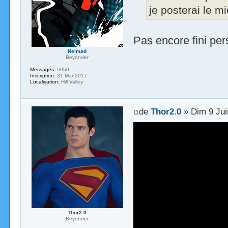
je posterai le m
Pas encore fini pe
Neimad
Beyonder
Messages:
5950
Inscription:
31 Mar 2017
Localisation:
Hill Valley
de
Thor2.0
» Dim 9 Jui
Thor2.0
Beyonder