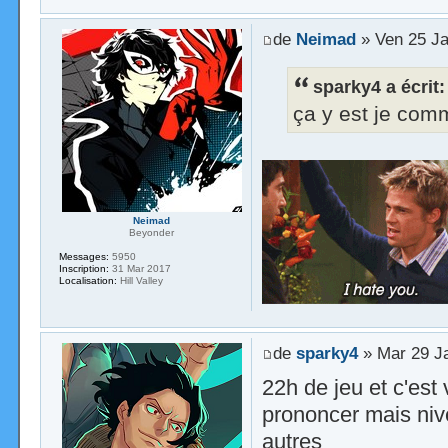
de
Neimad
» Ven 25 Ja
sparky4 a écrit:
ça y est je co
Neimad
Beyonder
Messages:
5950
Inscription:
31 Mar 2017
Localisation:
Hill Valley
de
sparky4
» Mar 29 J
22h de jeu et c'est
prononcer mais niv
autres