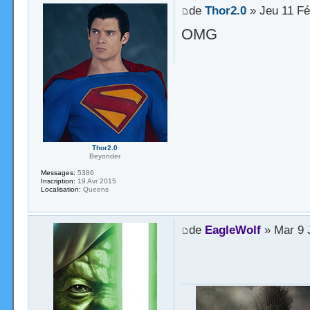
de
Thor2.0
» Jeu 11 Fé
OMG
Thor2.0
Beyonder
Messages:
5386
Inscription:
19 Avr 2015
Localisation:
Queens
de
EagleWolf
» Mar 9 