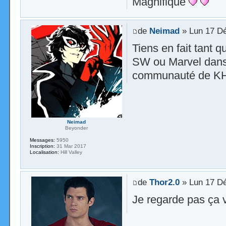
Magnifique
de
Neimad
» Lun 17 Dé
Tiens en fait tant q
SW ou Marvel dans
communauté de KH, 
Neimad
Beyonder
Messages:
5950
Inscription:
31 Mar 2017
Localisation:
Hill Valley
de
Thor2.0
» Lun 17 Dé
Je regarde pas ça va