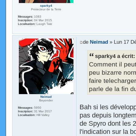
sparky4
Protecteur de la Terre
Messages:
1083
Inscription:
04 Mar 2015
Localisation:
Laugh Tale
de
Neimad
» Lun 17 Dé
sparky4 a écrit:
Comment il peut 
peu bizarre nor
faire telecharger
parle de la fin 
Neimad
Beyonder
Bah si les développe
Messages:
5950
Inscription:
31 Mar 2017
pas depuis longtem
Localisation:
Hill Valley
de Spyro dont les 2/
l'indication sur la