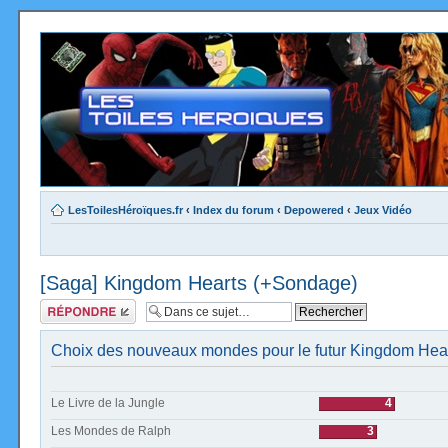
LesToilesHéroïques.fr
‹
Index du forum
‹
Depowered
‹
Jeux Vidéo
[Saga] Kingdom Hearts (+Sondage)
Répondre
Choix des nouveaux mondes pour le futur Kingdom Hea
Le Livre de la Jungle
4
Les Mondes de Ralph
3