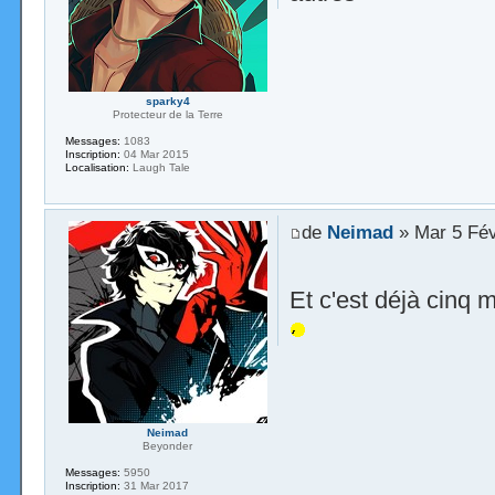
sparky4
Protecteur de la Terre
Messages:
1083
Inscription:
04 Mar 2015
Localisation:
Laugh Tale
de
Neimad
» Mar 5 Fév
Et c'est déjà cinq 
Neimad
Beyonder
Messages:
5950
Inscription:
31 Mar 2017