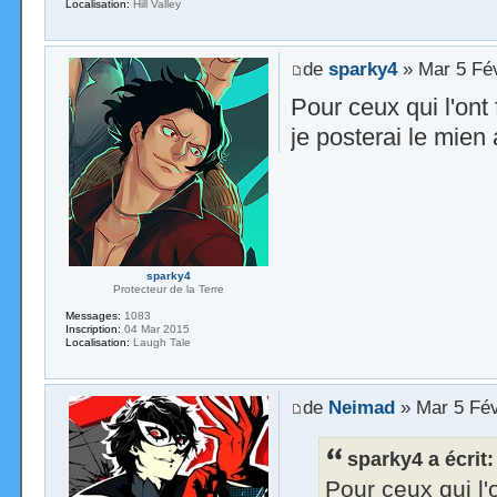
Localisation:
Hill Valley
de
sparky4
» Mar 5 Fé
Pour ceux qui l'ont
je posterai le mien
sparky4
Protecteur de la Terre
Messages:
1083
Inscription:
04 Mar 2015
Localisation:
Laugh Tale
de
Neimad
» Mar 5 Fév
sparky4 a écrit:
Pour ceux qui l'