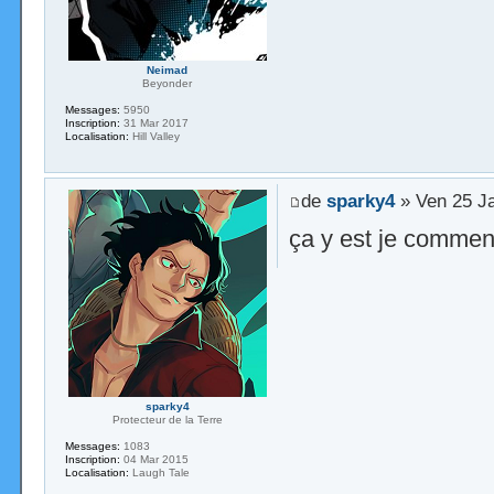
Neimad
Beyonder
Messages:
5950
Inscription:
31 Mar 2017
Localisation:
Hill Valley
de
sparky4
» Ven 25 J
ça y est je comme
sparky4
Protecteur de la Terre
Messages:
1083
Inscription:
04 Mar 2015
Localisation:
Laugh Tale