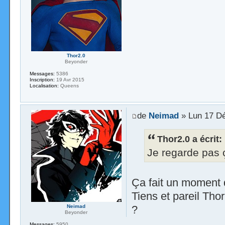
Thor2.0
Beyonder
Messages:
5386
Inscription:
19 Avr 2015
Localisation:
Queens
de
Neimad
» Lun 17 Dé
Thor2.0 a écrit:
Je regarde pas ç
Ça fait un moment q
Tiens et pareil Th
?
Neimad
Beyonder
Messages:
5950