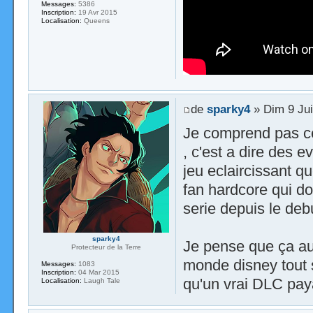
Messages:
5386
Inscription:
19 Avr 2015
Localisation:
Queens
de
sparky4
» Dim 9 Jui
Je comprend pas ce 
, c'est a dire des 
jeu eclaircissant q
fan hardcore qui do
serie depuis le deb
sparky4
Je pense que ça aur
Protecteur de la Terre
monde disney tout s
Messages:
1083
Inscription:
04 Mar 2015
qu'un vrai DLC pay
Localisation:
Laugh Tale