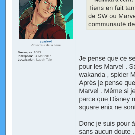
Tiens en fait tan
de SW ou Marvel
communauté de K
sparky4
Protecteur de la Terre
Messages:
1083
Inscription:
04 Mar 2015
Je pense que ce se
Localisation:
Laugh Tale
pour les Marvel . S
wakanda , spider M
Après je pense que 
Marvel . Même si je
parce que Disney ne
square enix ne sont
Donc je suis pour à 
sans aucun doute .