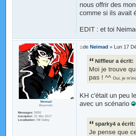
nous offrir des mon
comme si ils avait 
EDIT : et toi Neim
de
Neimad
» Lun 17 Dé
Niffleur a écrit:
Moi je trouve qu
pas ! ^^
Oui, je m'i
KH c'était un peu le
avec un scénario
Neimad
Beyonder
Messages:
5950
Inscription:
31 Mar 2017
Localisation:
Hill Valley
sparky4 a écrit:
Je pense que ce