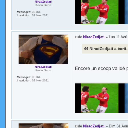
NiradZedjati
Kevin Gunn
Messages:
33164
Inscription:
07 Nov 2011
de
NiradZedjati
» Lun 11 Aoû
NiradZedjati a écrit:
NiradZedjati
Encore un scoop validé 
Kevin Gunn
Messages:
33164
Inscription:
07 Nov 2011
de
NiradZedjati
» Dim 31 Aoû