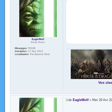
EagleWolf
Kevin Gunn
Messages:
59169
Inscription:
17 Nov 2012
Localisation:
Far Beyond Here
Vos cla
de
EagleWolf
» Mer 29 Avr 2