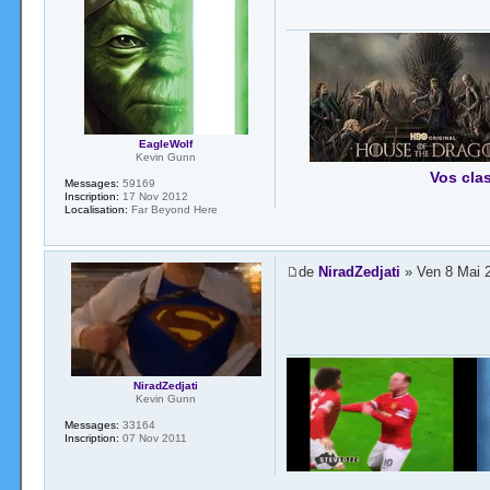
EagleWolf
Kevin Gunn
Vos cla
Messages:
59169
Inscription:
17 Nov 2012
Localisation:
Far Beyond Here
de
NiradZedjati
» Ven 8 Mai 
NiradZedjati
Kevin Gunn
Messages:
33164
Inscription:
07 Nov 2011