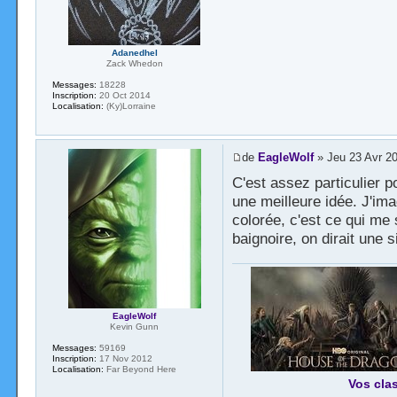
Adanedhel
Zack Whedon
Messages:
18228
Inscription:
20 Oct 2014
Localisation:
(Ky)Lorraine
de
EagleWolf
» Jeu 23 Avr 20
C'est assez particulier p
une meilleure idée. J'im
colorée, c'est ce qui me
baignoire, on dirait une 
EagleWolf
Kevin Gunn
Messages:
59169
Inscription:
17 Nov 2012
Localisation:
Far Beyond Here
Vos cla