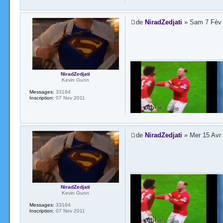
de
NiradZedjati
» Sam 7 Fév 
NiradZedjati
Kevin Gunn
Messages:
33164
Inscription:
07 Nov 2011
de
NiradZedjati
» Mer 15 Avr
NiradZedjati
Kevin Gunn
Messages:
33164
Inscription:
07 Nov 2011