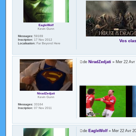
EagleWolf
Kevin Gunn
Messages:
59169
Inscription:
17 Nov 2012
Vos cla
Localisation:
Far Beyond Here
de
NiradZedjati
» Mer 22 Avr
NiradZedjati
Kevin Gunn
Messages:
33164
Inscription:
07 Nov 2011
de
EagleWolf
» Mer 22 Avr 2