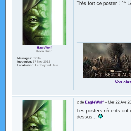
Très fort ce poster ! ^^ Le
EagleWolf
Kevin Gunn
Messages:
59169
Inscription:
17 Nov 2012
Localisation:
Far Beyond Here
Vos cla
de
EagleWolf
» Mer 22 Avr 2
Les posters récents ont é
dessus...