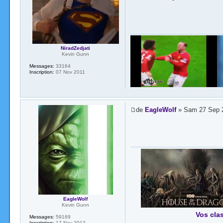
NiradZedjati
Kevin Gunn
Messages:
33164
Inscription:
07 Nov 2011
de
EagleWolf
» Sam 27 Sep 
EagleWolf
Kevin Gunn
Vos cla
Messages:
59169
Inscription:
17 Nov 2012