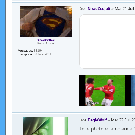
de
NiradZedjati
» Mar 21 Juil
NiradZedjati
Kevin Gunn
Messages:
33164
Inscription:
07 Nov 2011
de
EagleWolf
» Mer 22 Juil 2
Jolie photo et ambiance '