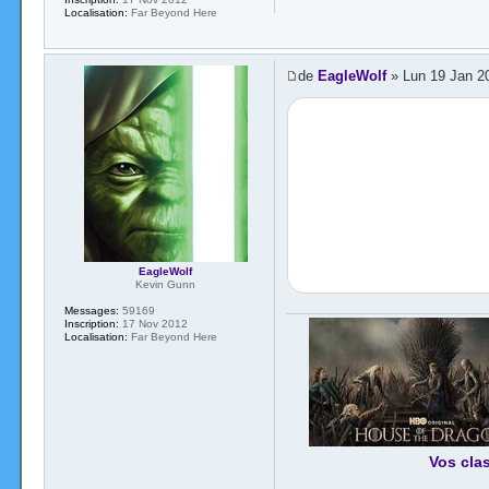
Localisation:
Far Beyond Here
de
EagleWolf
» Lun 19 Jan 2
EagleWolf
Kevin Gunn
Messages:
59169
Inscription:
17 Nov 2012
Localisation:
Far Beyond Here
Vos cla