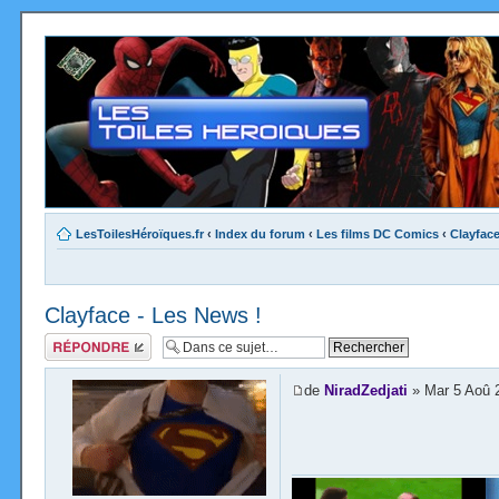
LesToilesHéroïques.fr
‹
Index du forum
‹
Les films DC Comics
‹
Clayfac
Clayface - Les News !
Répondre
de
NiradZedjati
» Mar 5 Aoû 