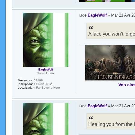
de
EagleWolf
» Mar 21 Avr 2
A face you won’t forge
EagleWolf
Kevin Gunn
Messages:
59169
Inscription:
17 Nov 2012
Vos cla
Localisation:
Far Beyond Here
de
EagleWolf
» Mar 21 Avr 2
Healing you from the i