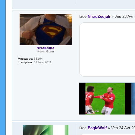
de
NiradZedjati
» Jeu 23 Avr 
NiradZedjati
Kevin Gunn
Messages:
33164
Inscription:
07 Nov 2011
de
EagleWolf
» Ven 24 Avr 2