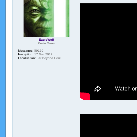
EagleWolf
Kevin Gunn
Messages:
59169
Inscription:
17 Nov 2012
Localisation:
Far Beyond Here