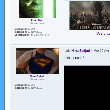
EagleWolf
Kevin Gunn
Messages:
59169
Inscription:
17 Nov 2012
Vos cla
Localisation:
Far Beyond Here
de
NiradZedjati
» Mer 22 Avr
Intriguant !
NiradZedjati
Kevin Gunn
Messages:
33164
Inscription:
07 Nov 2011