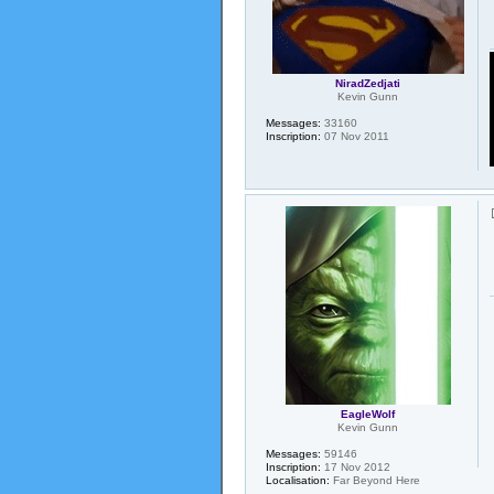
NiradZedjati
Kevin Gunn
Messages:
33160
Inscription:
07 Nov 2011
EagleWolf
Kevin Gunn
Messages:
59146
Inscription:
17 Nov 2012
Localisation:
Far Beyond Here