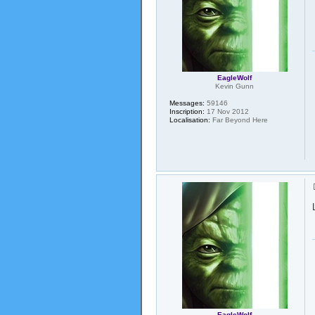
EagleWolf
Kevin Gunn
Messages:
59146
Inscription:
17 Nov 2012
Localisation:
Far Beyond Here
EagleWolf