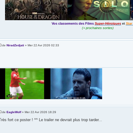
Vos classements des Films
Super-Héroïques
et
Star
(+ prochaines sorties)
de
NiradZedjati
» Mer 22 Avr 2026 02:33
de
EagleWolf
» Mer 22 Avr 2026 18:29
Très fort ce poster ! ^^ Le trailer ne devrait plus trop tarder...