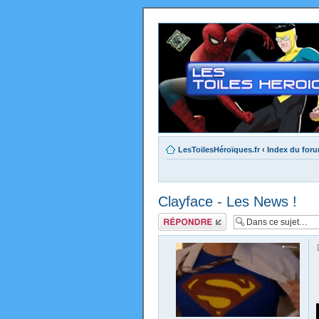
LesToilesHéroïques.fr
‹
Index du for
Clayface - Les News !
Répondre