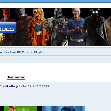
um
‹
Les films DC Comics
‹
Clayface
de
NiradZedjati
» Mar 5 Aoû 2025 02:25