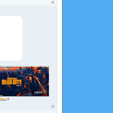
 Wars
!!