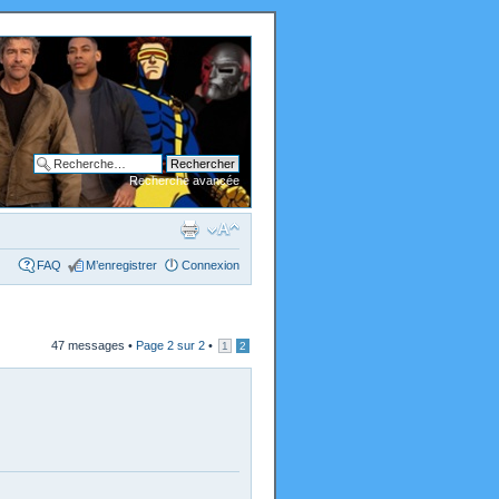
Recherche avancée
FAQ
M’enregistrer
Connexion
47 messages •
Page
2
sur
2
•
1
2