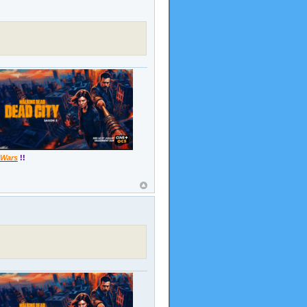
 Wars
!!