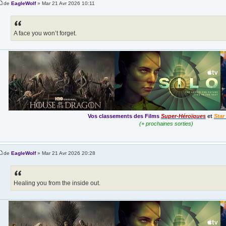
de
EagleWolf
» Mar 21 Avr 2026 10:11
A face you won’t forget.
Vos classements des Films
Super-Héroïques
et
Star
(+ prochaines sorties)
de
EagleWolf
» Mar 21 Avr 2026 20:28
Healing you from the inside out.