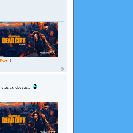
 Wars
!!
 instas au-dessus...