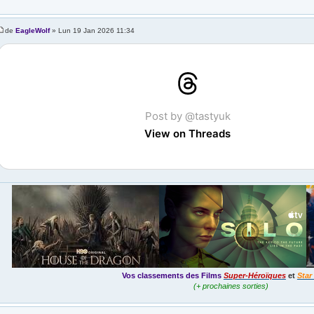
de
EagleWolf
» Lun 19 Jan 2026 11:34
Post by @tastyuk
View on Threads
Vos classements des Films
Super-Héroïques
et
Star
(+ prochaines sorties)