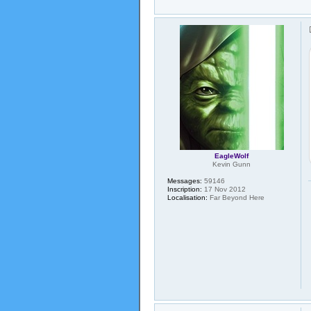
EagleWolf
Kevin Gunn
Messages:
59146
Inscription:
17 Nov 2012
Localisation:
Far Beyond Here