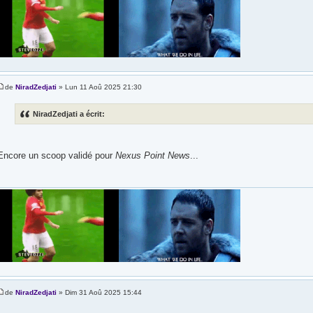
de
NiradZedjati
» Lun 11 Aoû 2025 21:30
NiradZedjati a écrit:
Encore un scoop validé pour
Nexus Point News
...
de
NiradZedjati
» Dim 31 Aoû 2025 15:44