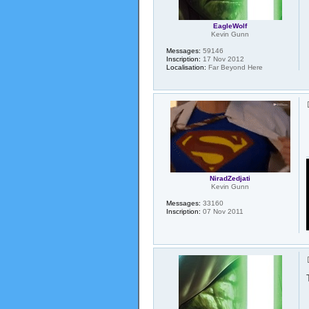
EagleWolf
Kevin Gunn
Messages:
59146
Inscription:
17 Nov 2012
Localisation:
Far Beyond Here
NiradZedjati
Kevin Gunn
Messages:
33160
Inscription:
07 Nov 2011