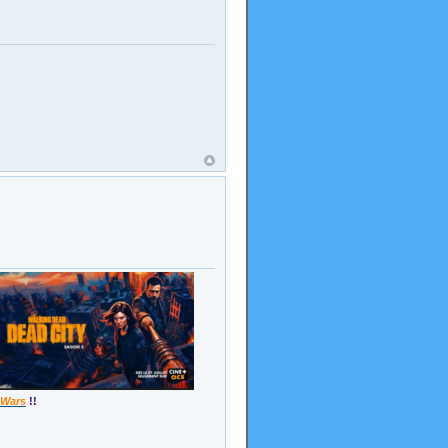
 Wars
!!