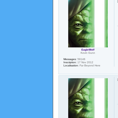
EagleWolf
Kevin Gunn
Messages:
59146
Inscription:
17 Nov 2012
Localisation:
Far Beyond Here