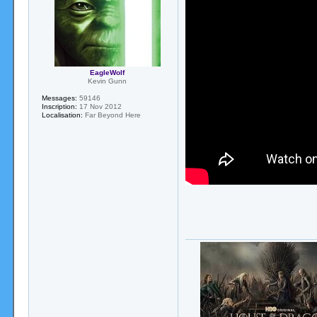
EagleWolf
Kevin Gunn
Messages:
59146
Inscription:
17 Nov 2012
Localisation:
Far Beyond Here