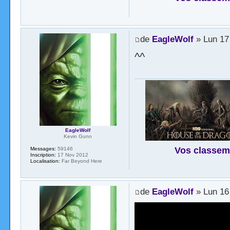
de
EagleWolf
» Lun 17
^^
EagleWolf
Kevin Gunn
Vos classem
Messages:
59146
Inscription:
17 Nov 2012
Localisation:
Far Beyond Here
de
EagleWolf
» Lun 16