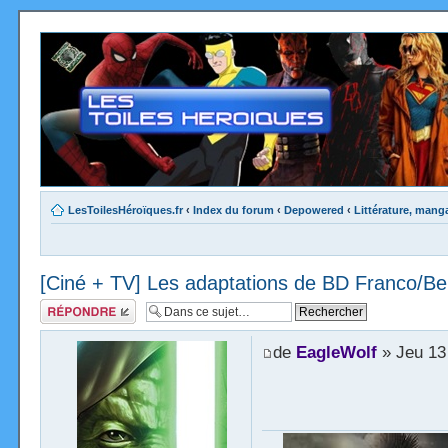
LesToilesHéroïques.fr
‹
Index du forum
‹
Depowered
‹
Littérature, mang
[Ciné + TV] Les adaptations de BD Franco/Be
Répondre
de
EagleWolf
» Jeu 13