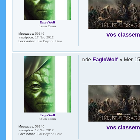
EagleWolf
Kevin Gunn
Vos classem
Messages:
59146
Inscription:
17 Nov 2012
Localisation:
Far Beyond Here
de
EagleWolf
» Mer 15 
EagleWolf
Kevin Gunn
Vos classem
Messages:
59146
Inscription:
17 Nov 2012
Localisation:
Far Beyond Here