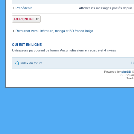
Précédente
Afficher les messages postés depuis
Répondre
Retourner vers Littérature, manga et BD franco-belge
QUI EST EN LIGNE
Utilisateurs parcourant ce forum: Aucun utilisateur enregistré et 4 invités
L
Index du forum
Powered by
phpBB
©
SE Squar
Tradu