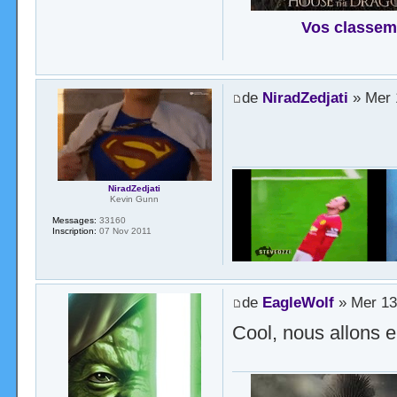
Vos classem
de
NiradZedjati
» Mer 
NiradZedjati
Kevin Gunn
Messages:
33160
Inscription:
07 Nov 2011
de
EagleWolf
» Mer 13
Cool, nous allons enf