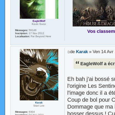
EagleWolf
Kevin Gunn
Vos classem
Messages:
59146
Inscription:
17 Nov 2012
Localisation:
Far Beyond Here
de
Karak
» Ven 14 Avr 
EagleWolf a écri
Eh bah j'ai bossé s
l'origine Les Sentin
l'image donc il a été
Coup de bol pour 
Karak
Dommage que ma boî
Stan Lee
Messages:
6304
bosser dessus ! Cu
Inscription:
04 Nov 2011