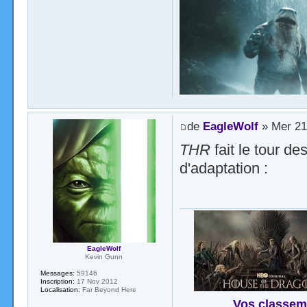
de
EagleWolf
» Mer 21
THR
fait le tour d
d'adaptation :
EagleWolf
Kevin Gunn
Messages:
59146
Inscription:
17 Nov 2012
Localisation:
Far Beyond Here
Vos classem