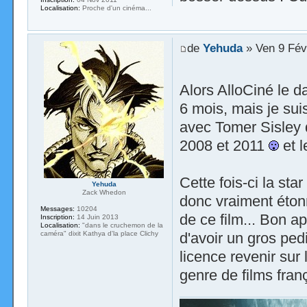
Localisation:
Proche d'un cinéma...
de
Yehuda
» Ven 9 Fév
Alors AlloCiné le da
6 mois, mais je sui
avec Tomer Sisley d
2008 et 2011
et l
Cette fois-ci la st
Yehuda
Zack Whedon
donc vraiment éton
Messages:
10204
de ce film... Bon a
Inscription:
14 Juin 2013
Localisation:
"dans le cruchemon de la
caméra" dixit Kathya d'la place Clichy
d'avoir un gros pedi
licence revenir sur
genre de films fran