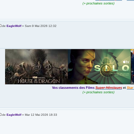
(+ prochaines sorties)
de
EagleWolf
» Sam 9 Mai 2026 12:32
Vos classements des Films
Super-Héroïques
et
Star
(+ prochaines sorties)
de
EagleWolf
» Mar 12 Mai 2026 18:33