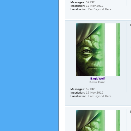
Messages:
59132
Inscription:
17 Nov 2012
Localisation:
Far Beyond Here
EagleWolf
Kevin Gunn
Messages:
59132
Inscription:
17 Nov 2012
Localisation:
Far Beyond Here