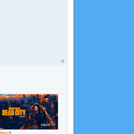
 Wars
!!