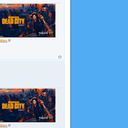
 Wars
!!
 Wars
!!