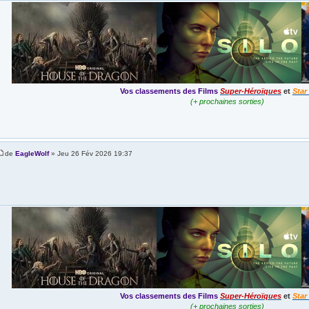
Vos classements des Films
Super-Héroïques
et
Star
(+ prochaines sorties)
de
EagleWolf
» Jeu 26 Fév 2026 19:37
Vos classements des Films
Super-Héroïques
et
Star
(+ prochaines sorties)