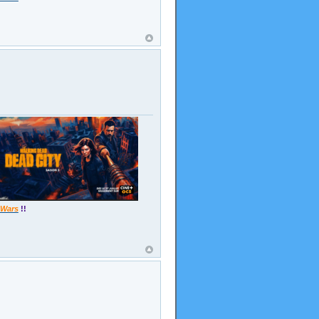
 Wars
!!