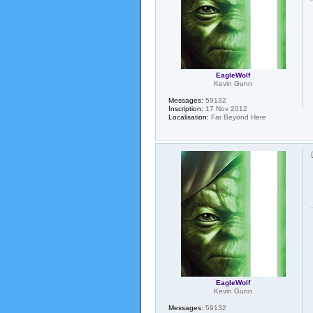
EagleWolf
Kevin Gunn
Messages:
59132
Inscription:
17 Nov 2012
Localisation:
Far Beyond Here
EagleWolf
Kevin Gunn
Messages:
59132