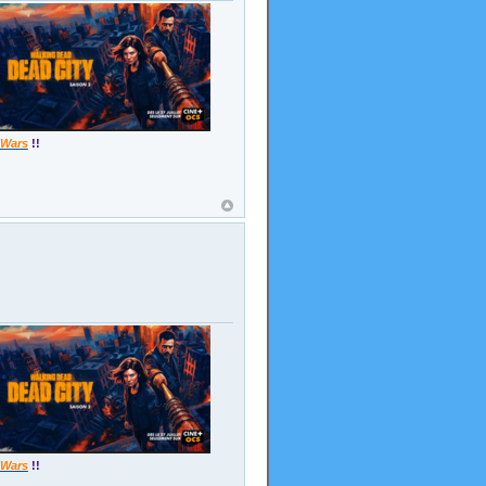
 Wars
!!
 Wars
!!