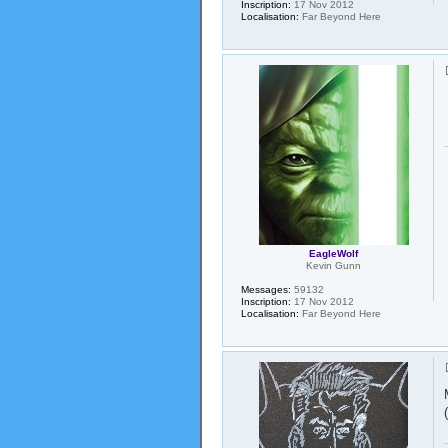
Inscription:
17 Nov 2012
Localisation:
Far Beyond Here
EagleWolf
Kevin Gunn
Messages:
59132
Inscription:
17 Nov 2012
Localisation:
Far Beyond Here