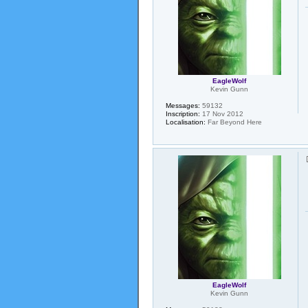
EagleWolf
Kevin Gunn
Messages:
59132
Inscription:
17 Nov 2012
Localisation:
Far Beyond Here
EagleWolf
Kevin Gunn