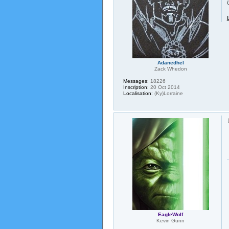
Adanedhel
Zack Whedon
Messages:
18226
Inscription:
20 Oct 2014
Localisation:
(Ky)Lorraine
EagleWolf
Kevin Gunn