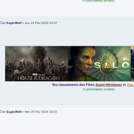
(+ prochaines sorties)
de
EagleWolf
» Jeu 19 Fév 2026 20:47
Vos classements des Films
Super-Héroïques
et
Star
(+ prochaines sorties)
de
EagleWolf
» Mer 25 Fév 2026 19:37