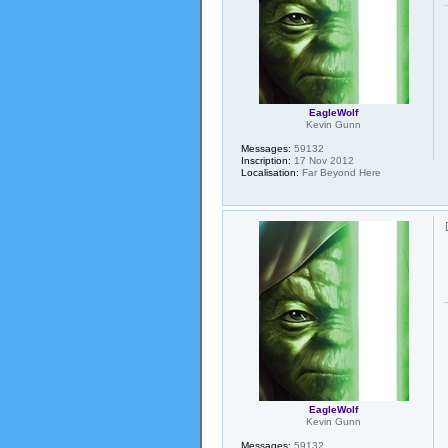
EagleWolf
Kevin Gunn
Messages:
59132
Inscription:
17 Nov 2012
Localisation:
Far Beyond Here
EagleWolf
Kevin Gunn
Messages:
59132