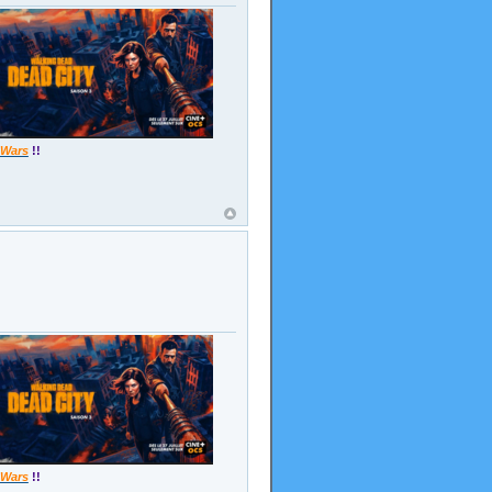
 Wars
!!
 Wars
!!