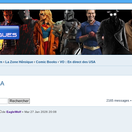
um
‹
La Zone Héroïque
‹
Comic Books
‹
VO : En direct des USA
SA
2165 messages 
de
EagleWolf
» Mar 27 Jan 2026 20:08