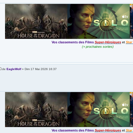
Vos classements des Films
Super-Héroïques
et
Star
(+ prochaines sorties)
de
EagleWolf
» Dim 17 Mai 2026 16:37
Vos classements des Films
Super-Héroïques
et
Star