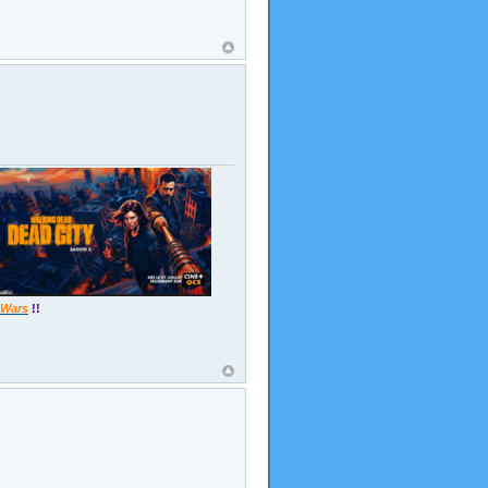
 Wars
!!