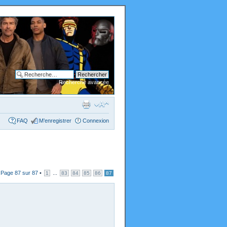
Recherche avancée
FAQ
M’enregistrer
Connexion
•
Page
87
sur
87
•
...
1
83
84
85
86
87