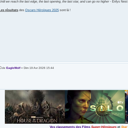
Until we reach the last edge, the last opening, the last star, and can go no higher
- Enfys Nest
Les résultats
des
Oscars Héroïques 2025
sont là !
de
EagleWolf
» Dim 19 Avr 2026 15:44
Vos classements des Films
Super-Héroïques
et
Star