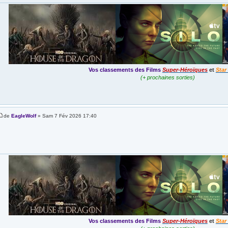
Vos classements des Films
Super-Héroïques
et
Star
(+ prochaines sorties)
de
EagleWolf
» Sam 7 Fév 2026 17:40
Vos classements des Films
Super-Héroïques
et
Star