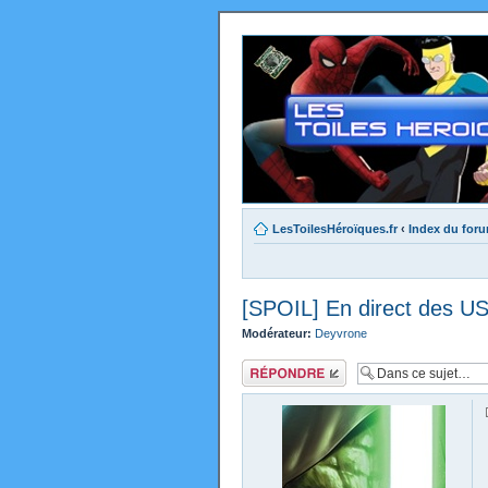
LesToilesHéroïques.fr
‹
Index du for
[SPOIL] En direct des U
Modérateur:
Deyvrone
Répondre