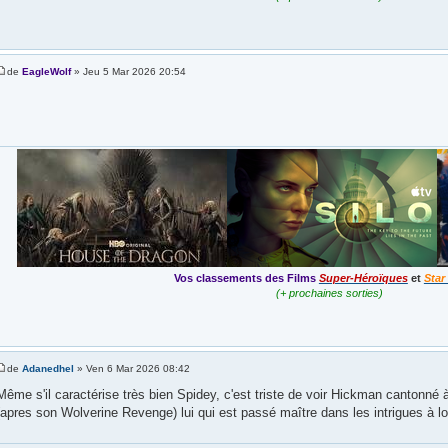
de
EagleWolf
» Jeu 5 Mar 2026 20:54
Vos classements des Films
Super-Héroïques
et
Star
(+ prochaines sorties)
de
Adanedhel
» Ven 6 Mar 2026 08:42
Même s'il caractérise très bien Spidey, c'est triste de voir Hickman cantonné 
(apres son Wolverine Revenge) lui qui est passé maître dans les intrigues à l