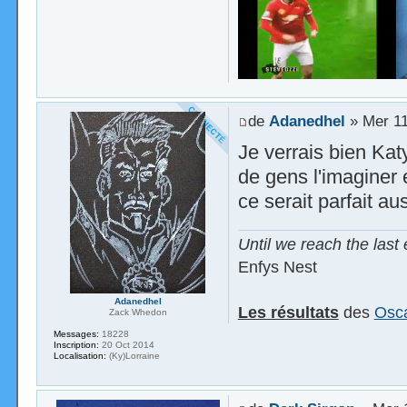
de
Adanedhel
» Mer 11
Je verrais bien Kat
de gens l'imaginer 
ce serait parfait aus
Until we reach the last 
Enfys Nest
Adanedhel
Les résultats
des
Osca
Zack Whedon
Messages:
18228
Inscription:
20 Oct 2014
Localisation:
(Ky)Lorraine