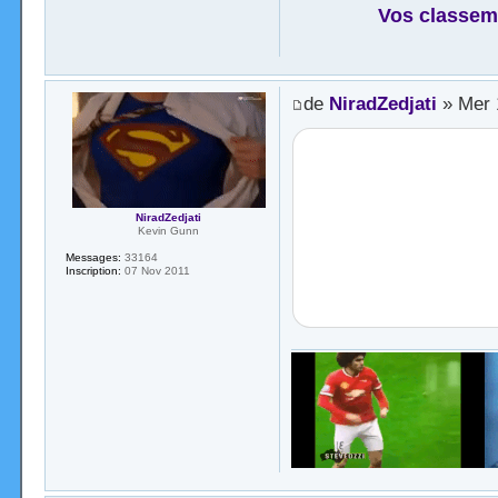
Vos classem
de
NiradZedjati
» Mer 1
NiradZedjati
Kevin Gunn
Messages:
33164
Inscription:
07 Nov 2011