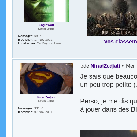
EagleWolf
Kevin Gunn
Messages:
59169
Inscription:
17 Nov 2012
Vos classem
Localisation:
Far Beyond Here
de
NiradZedjati
» Mer 
Je sais que beaucou
un peu trop petite 
NiradZedjati
Perso, je me dis qu
Kevin Gunn
à jouer dans des Bl
Messages:
33164
Inscription:
07 Nov 2011