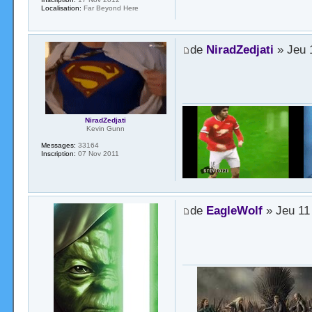
Localisation:
Far Beyond Here
de
NiradZedjati
» Jeu 
NiradZedjati
Kevin Gunn
Messages:
33164
Inscription:
07 Nov 2011
de
EagleWolf
» Jeu 11