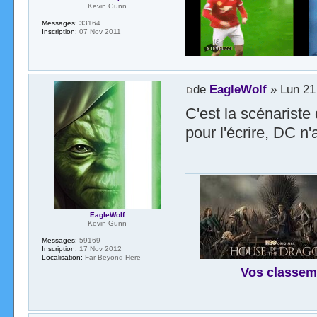
Kevin Gunn
Messages:
33164
Inscription:
07 Nov 2011
de
EagleWolf
» Lun 21 
C'est la scénariste
pour l'écrire, DC n'
EagleWolf
Kevin Gunn
Messages:
59169
Inscription:
17 Nov 2012
Localisation:
Far Beyond Here
Vos classem