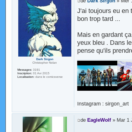
de
Dark Sirgon
» Mer 1
J'ai toujours eu e
bon trop tard ...
Mais en gardant ça à
yeux bleu . Dans le
pense qu'ils prendr
Dark Sirgon
Christopher Nolan
Messages:
3191
Inscription:
01 Avr 2015
Localisation:
dans le comicsverse
Instagram : sirgon_art
de
EagleWolf
» Mar 1 J