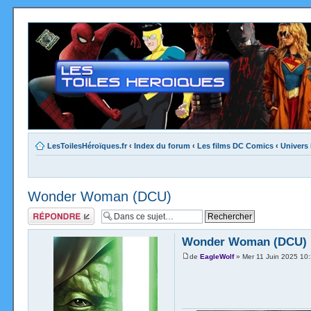
LesToilesHéroïques.fr
‹
Index du forum
‹
Les films DC Comics
‹
Univers
Wonder Woman (DCU)
Répondre
Wonder Woman (DCU)
de
EagleWolf
» Mer 11 Juin 2025 10