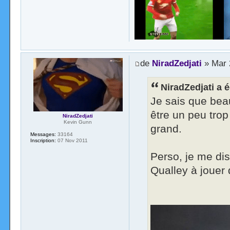
de
NiradZedjati
» Mar 2
NiradZedjati a é
Je sais que bea
être un peu trop
NiradZedjati
Kevin Gunn
grand.
Messages:
33164
Inscription:
07 Nov 2011
Perso, je me dis
Qualley à jouer 