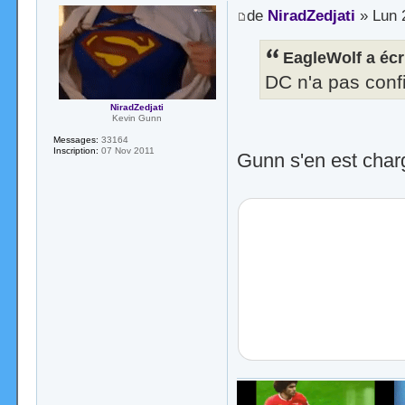
de
NiradZedjati
» Lun 2
EagleWolf a écri
DC n'a pas confi
NiradZedjati
Kevin Gunn
Messages:
33164
Inscription:
07 Nov 2011
Gunn s'en est char