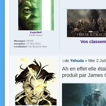
EagleWolf
Kevin Gunn
Vos classem
Messages:
59169
Inscription:
17 Nov 2012
Localisation:
Far Beyond Here
de
Yehuda
» Mer 2 Juil
Ah en effet elle ét
produit par James 