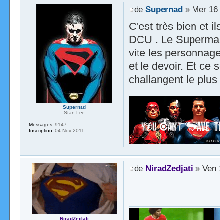
de
Supernad
» Mer 16 
C'est très bien et 
DCU . Le Superman 
vite les personnage
et le devoir. Et c
challangent le plus 
Supernad
Stan Lee
Messages:
9147
Inscription:
04 Nov 2011
de
NiradZedjati
» Ven 1
NiradZedjati