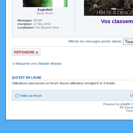
EagleWolf
Kevin Gunn
Vos classem
Messages:
59169
Inscription:
17 Nov 2012
Localisation:
Far Beyond Here
Afficher les messages postés depuis:
Répondre
Retourner vers Wonder Woman
QUI EST EN LIGNE
Utilisateurs parcourant ce forum: Aucun utilisateur enregistré et 3 invités
L
Index du forum
Powered by
phpBB
©
SE Squar
Tradu