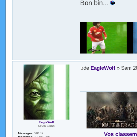
Bon bin...
de
EagleWolf
» Sam 26
EagleWolf
Kevin Gunn
Vos classem
Messages:
59169
Inscription:
17 Nov 2012