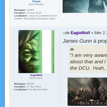
Yehuda
Zack Whedon
Messages:
10204
Inscription:
14 Juin 2013
Localisation:
"dans le cruchemon de la
caméra" dixit Kathya d'la place Clichy
de
EagleWolf
» Mer 2 J
James Gunn
à pro
"
I am very aware
about that and I
the DCU. Yeah, y
EagleWolf
Kevin Gunn
Messages:
59169
Inscription:
17 Nov 2012
Localisation:
Far Beyond Here