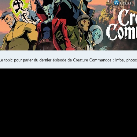
Le topic pour parler du dernier épisode de Creature Commandos : infos, photo