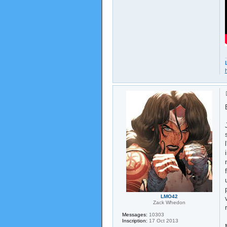
LMO42
Zack Whedon
Messages:
10303
Inscription:
17 Oct 2013