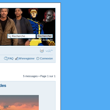
Recherche avancée
FAQ
M’enregistrer
Connexion
5 messages • Page
1
sur
1
des