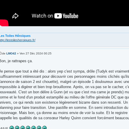
Les Toiles Héroïques
http://lestoilesheroiques.fr/
de
LMO42
» Ven 27 Déc 2024 00:25
Bon, je rattrapes ça.
Je pense que tout a été dis : alors yep c'est sympa, drôle (Tudyk est vraiment 
suffisamment intéressant pour découvrir ces personnages moins clichés qu'ils
l'annonce de saison 2 est chouette), malgré un épisode 1 douloureux avec une 
impossible à digérer et bien trop brouillonne. Après, on va pas se le cacher, c'
nouveauté. C'est un bon délire à Gunn (et vu que c'est ma came je prends) mai
forme et le fond d'un produit estampillé au milieu de l'offre générale DC que 
univers, ce qui rends son existence légèrement bizarre dans son ressenti. Un
planning pour faire transition. Une pastille en somme. En semi introduction 
visionnage. Mais bon, ça donne au moins envie de voir la suite. Et le registr
rappelle les qualités de sa consœur Harley Quinn convient forcément beaucou
MAIS