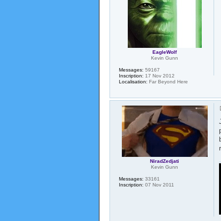
EagleWolf
Kevin Gunn
Messages:
59167
Inscription:
17 Nov 2012
Localisation:
Far Beyond Here
NiradZedjati
Kevin Gunn
Messages:
33161
Inscription:
07 Nov 2011