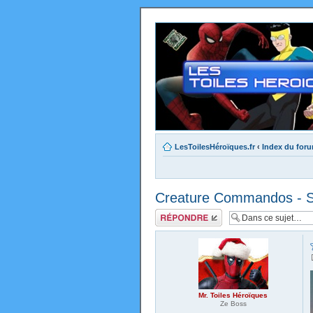
LesToilesHéroïques.fr
‹
Index du for
Creature Commandos - Sai
Répondre
Mr. Toiles Héroïques
Ze Boss