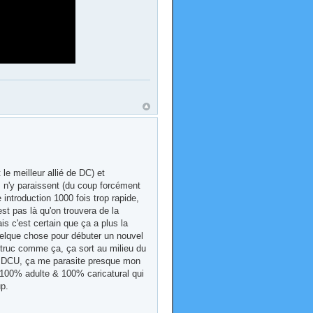
le meilleur allié de DC) et
 n'y paraissent (du coup forcément
introduction 1000 fois trop rapide,
est pas là qu'on trouvera de la
s c'est certain que ça a plus la
quelque chose pour débuter un nouvel
 truc comme ça, ça sort au milieu du
du DCU, ça me parasite presque mon
e 100% adulte & 100% caricatural qui
p.