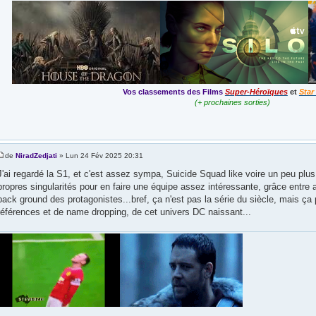
Vos classements des Films
Super-Héroïques
et
Star
(+ prochaines sorties)
de
NiradZedjati
» Lun 24 Fév 2025 20:31
J'ai regardé la S1, et c'est assez sympa, Suicide Squad like voire un peu plus
propres singularités pour en faire une équipe assez intéressante, grâce entre 
back ground des protagonistes...bref, ça n'est pas la série du siècle, mais ç
références et de name dropping, de cet univers DC naissant...