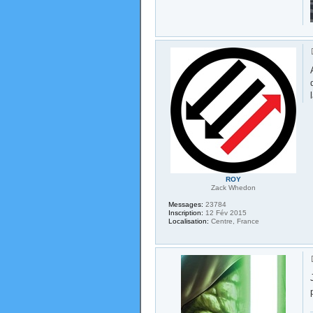
ROY
Zack Whedon
Messages:
23784
Inscription:
12 Fév 2015
Localisation:
Centre, France