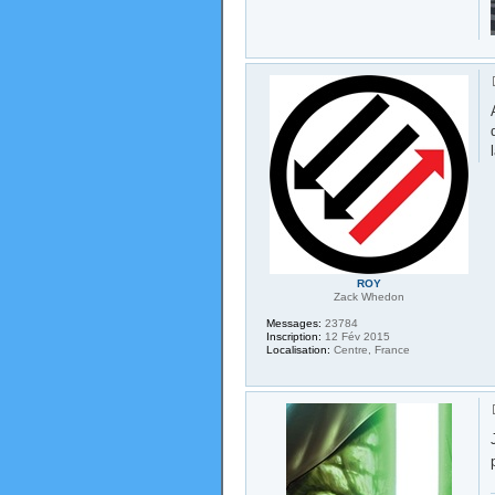
ROY
Zack Whedon
Messages:
23784
Inscription:
12 Fév 2015
Localisation:
Centre, France