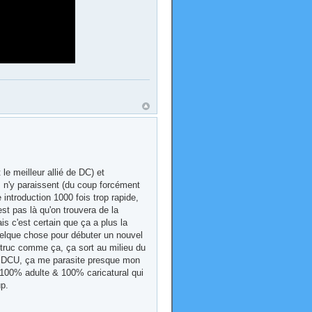
le meilleur allié de DC) et
 n'y paraissent (du coup forcément
introduction 1000 fois trop rapide,
est pas là qu'on trouvera de la
s c'est certain que ça a plus la
quelque chose pour débuter un nouvel
 truc comme ça, ça sort au milieu du
du DCU, ça me parasite presque mon
e 100% adulte & 100% caricatural qui
p.