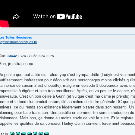
Les Toiles Héroïques
http://lestoilesheroiques.fr/
de
LMO42
» Ven 27 Déc 2024 00:25
Bon, je rattrapes ça.
Je pense que tout a été dis : alors yep c'est sympa, drôle (Tudyk est vraiment 
suffisamment intéressant pour découvrir ces personnages moins clichés qu'ils
l'annonce de saison 2 est chouette), malgré un épisode 1 douloureux avec une 
impossible à digérer et bien trop brouillonne. Après, on va pas se le cacher, c'
nouveauté. C'est un bon délire à Gunn (et vu que c'est ma came je prends) mai
forme et le fond d'un produit estampillé au milieu de l'offre générale DC que 
univers, ce qui rends son existence légèrement bizarre dans son ressenti. Un
planning pour faire transition. Une pastille en somme. En semi introduction 
visionnage. Mais bon, ça donne au moins envie de voir la suite. Et le registr
rappelle les qualités de sa consœur Harley Quinn convient forcément beaucou
MAIS