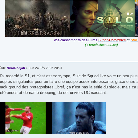
Vos classements des Films
Super-Héroïques
et
Star
(+ prochaines sorties)
de
NiradZedjati
» Lun 24 Fév 2025 20:31
J'ai regardé la S1, et c'est assez sympa, Suicide Squad like voire un peu plus
propres singularités pour en faire une équipe assez intéressante, grâce entre 
back ground des protagonistes...bref, ça n'est pas la série du siècle, mais ç
références et de name dropping, de cet univers DC naissant...