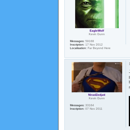
EagleWolf
Kevin Gunn
Messages:
59168
Inscription:
17 Nov 2012
Localisation:
Far Beyond Here
NiradZedjati
Kevin Gunn
Messages:
33164
Inscription:
07 Nov 2011