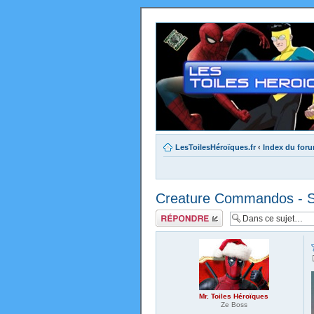
LesToilesHéroïques.fr
‹
Index du for
Creature Commandos - Sai
Répondre
Mr. Toiles Héroïques
Ze Boss