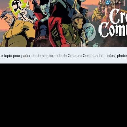
Le topic pour parler du dernier épisode de Creature Commandos : infos, photo