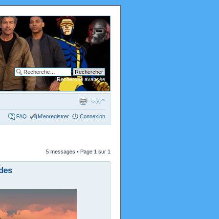
Recherche avancée
FAQ
M’enregistrer
Connexion
5 messages • Page
1
sur
1
des