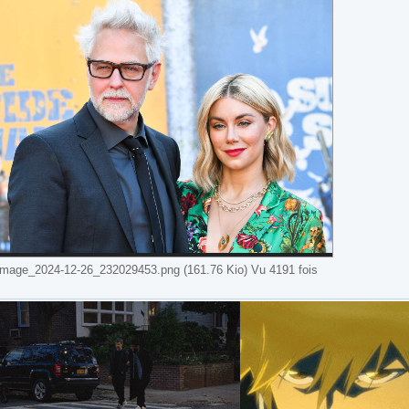
image_2024-12-26_232029453.png (161.76 Kio) Vu 4191 fois