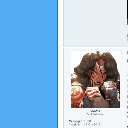
LMO42
Zack Whedon
Messages:
10303
Inscription:
17 Oct 2013