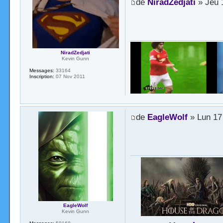
de
NiradZedjati
» Jeu 
NiradZedjati
Kevin Gunn
Messages:
33164
Inscription:
07 Nov 2011
de
EagleWolf
» Lun 17
EagleWolf
Kevin Gunn