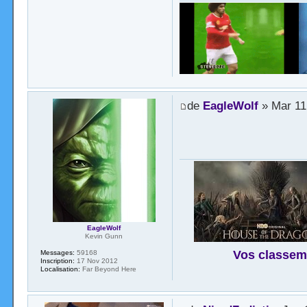
de
EagleWolf
» Mar 11
EagleWolf
Kevin Gunn
Vos classem
Messages:
59168
Inscription:
17 Nov 2012
Localisation:
Far Beyond Here