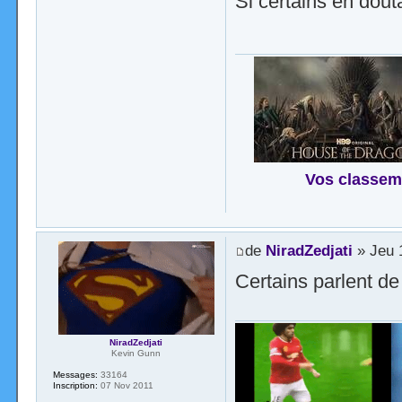
Si certains en dout
Vos classem
de
NiradZedjati
» Jeu 
Certains parlent d
NiradZedjati
Kevin Gunn
Messages:
33164
Inscription:
07 Nov 2011