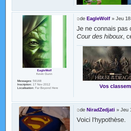
de
EagleWolf
» Jeu 18
Je ne connais pas 
Cour des hiboux
, 
EagleWolf
Kevin Gunn
Messages:
59168
Inscription:
17 Nov 2012
Vos classem
Localisation:
Far Beyond Here
de
NiradZedjati
» Jeu 
Voici l'hypothèse.