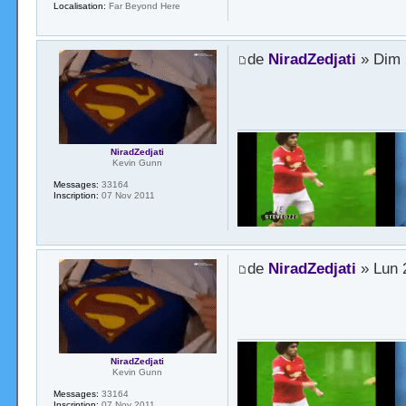
Localisation:
Far Beyond Here
de
NiradZedjati
» Dim 
NiradZedjati
Kevin Gunn
Messages:
33164
Inscription:
07 Nov 2011
de
NiradZedjati
» Lun 
NiradZedjati
Kevin Gunn
Messages:
33164
Inscription:
07 Nov 2011