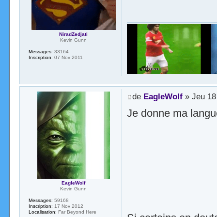
NiradZedjati
Kevin Gunn
Messages:
33164
Inscription:
07 Nov 2011
de
EagleWolf
» Jeu 18
Je donne ma lang
EagleWolf
Kevin Gunn
Messages:
59168
Inscription:
17 Nov 2012
Localisation:
Far Beyond Here