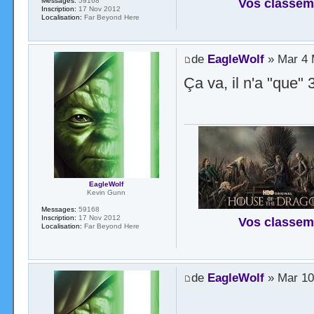
Vos classem
Messages:
59168
Inscription:
17 Nov 2012
Localisation:
Far Beyond Here
de
EagleWolf
» Mar 4 
Ça va, il n'a "que" 
EagleWolf
Kevin Gunn
Messages:
59168
Inscription:
17 Nov 2012
Vos classem
Localisation:
Far Beyond Here
de
EagleWolf
» Mar 10