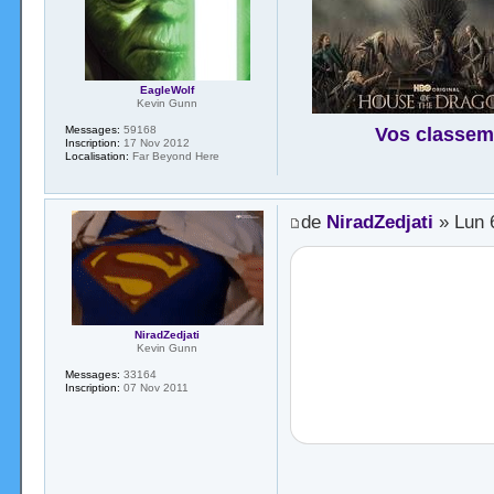
EagleWolf
Kevin Gunn
Vos classem
Messages:
59168
Inscription:
17 Nov 2012
Localisation:
Far Beyond Here
de
NiradZedjati
» Lun 
NiradZedjati
Kevin Gunn
Messages:
33164
Inscription:
07 Nov 2011