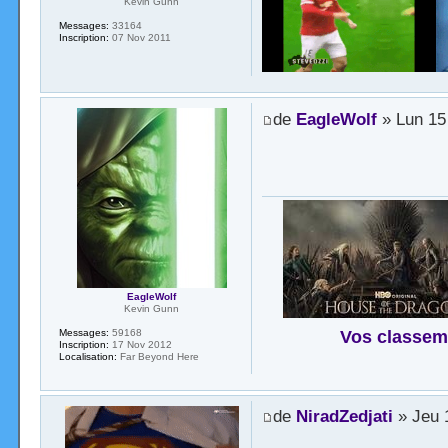
Kevin Gunn
Messages:
33164
Inscription:
07 Nov 2011
de
EagleWolf
» Lun 15
EagleWolf
Kevin Gunn
Vos classem
Messages:
59168
Inscription:
17 Nov 2012
Localisation:
Far Beyond Here
de
NiradZedjati
» Jeu 