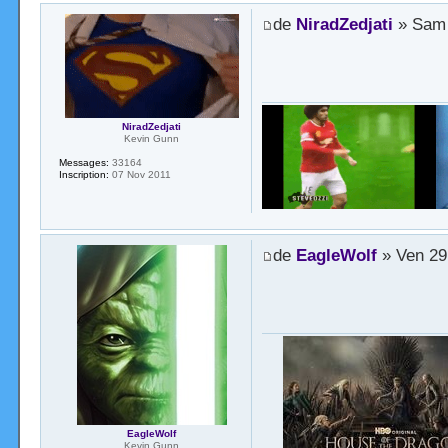
de
NiradZedjati
» Sam 
NiradZedjati
Kevin Gunn
Messages:
33164
Inscription:
07 Nov 2011
de
EagleWolf
» Ven 29
EagleWolf
Kevin Gunn