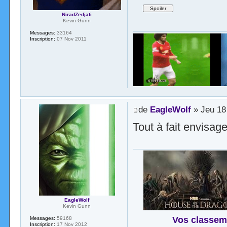
NiradZedjati
Kevin Gunn
Messages:
33164
Inscription:
07 Nov 2011
de
EagleWolf
» Jeu 18
Tout à fait envisa
EagleWolf
Kevin Gunn
Vos classem
Messages:
59168
Inscription:
17 Nov 2012