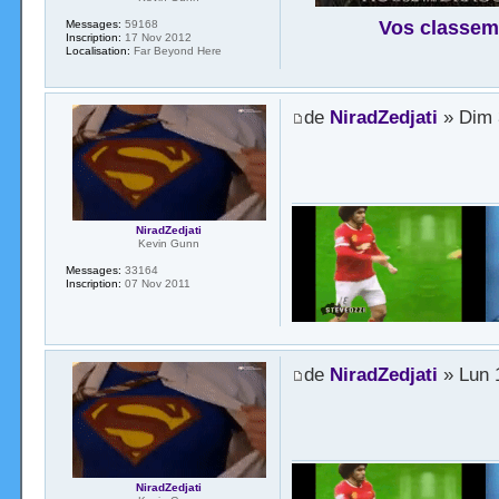
Vos classem
Messages:
59168
Inscription:
17 Nov 2012
Localisation:
Far Beyond Here
de
NiradZedjati
» Dim 
NiradZedjati
Kevin Gunn
Messages:
33164
Inscription:
07 Nov 2011
de
NiradZedjati
» Lun 
NiradZedjati