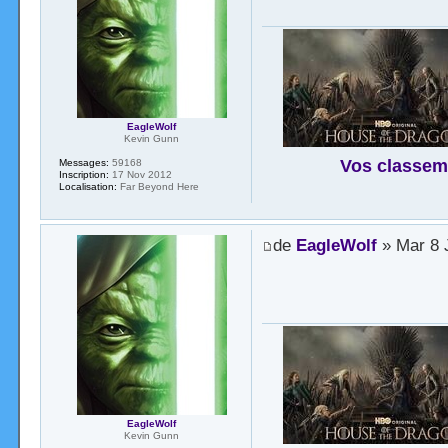
EagleWolf
Kevin Gunn
Vos classem
Messages:
59168
Inscription:
17 Nov 2012
Localisation:
Far Beyond Here
de
EagleWolf
» Mar 8 J
EagleWolf
Kevin Gunn