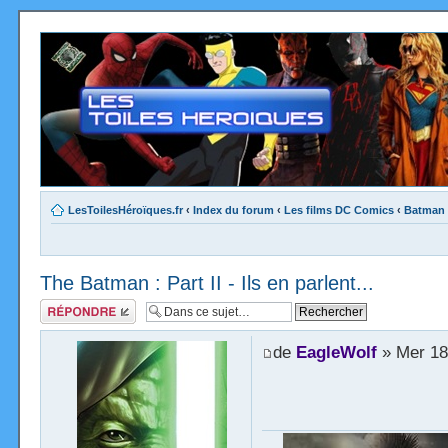
LesToilesHéroïques.fr
‹
Index du forum
‹
Les films DC Comics
‹
Batman
The Batman : Part II - Ils en parlent...
Répondre
de
EagleWolf
» Mer 18