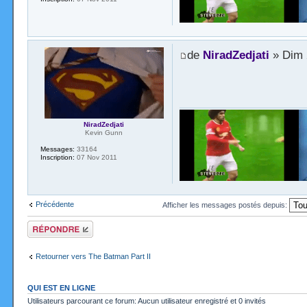
de
NiradZedjati
» Dim 
NiradZedjati
Kevin Gunn
Messages:
33164
Inscription:
07 Nov 2011
Précédente
Afficher les messages postés depuis:
Répondre
Retourner vers The Batman Part II
QUI EST EN LIGNE
Utilisateurs parcourant ce forum: Aucun utilisateur enregistré et 0 invités