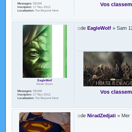
Vos classem
Messages:
59168
Inscription:
17 Nov 2012
Localisation:
Far Beyond Here
de
EagleWolf
» Sam 12
EagleWolf
Kevin Gunn
Vos classem
Messages:
59168
Inscription:
17 Nov 2012
Localisation:
Far Beyond Here
de
NiradZedjati
» Mer 