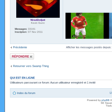
NiradZedjati
Kevin Gunn
Messages:
33161
Inscription:
07 Nov 2011
Précédente
Afficher les messages postés depuis
Répondre
Retourner vers Swamp Thing
QUI EST EN LIGNE
Utilisateurs parcourant ce forum: Aucun utilisateur enregistré et 1 invité
L
Index du forum
Powered by
phpBB
©
SE Squar
Tradu