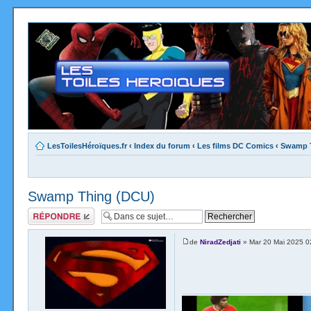
LesToilesHéroïques.fr
‹
Index du forum
‹
Les films DC Comics
‹
Swamp 
Swamp Thing (DCU)
Répondre
de
NiradZedjati
» Mar 20 Mai 2025 0