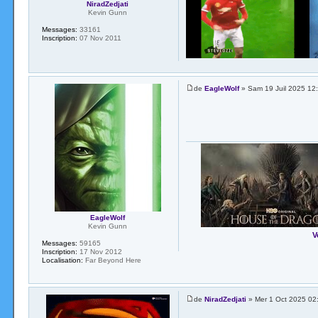
NiradZedjati
Kevin Gunn
Messages:
33161
Inscription:
07 Nov 2011
de
EagleWolf
» Sam 19 Juil 2025 12
EagleWolf
Kevin Gunn
V
Messages:
59165
Inscription:
17 Nov 2012
Localisation:
Far Beyond Here
de
NiradZedjati
» Mer 1 Oct 2025 02