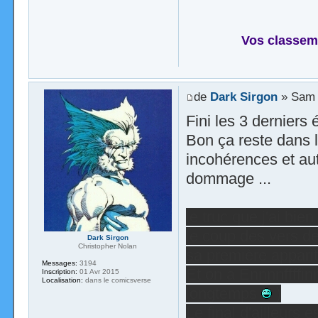
Vos classem
de
Dark Sirgon
» Sam 5
Fini les 3 derniers
Bon ça reste dans 
incohérences et aut
dommage ...
le truc que j'ai bie
le coup des vers de
Dark Sirgon
Christopher Nolan
sa première appari
Messages:
3194
Et on a Ennnnffffinn
Inscription:
01 Avr 2015
Localisation:
dans le comicsverse
longtemps
)
Le final d'ailleurs e