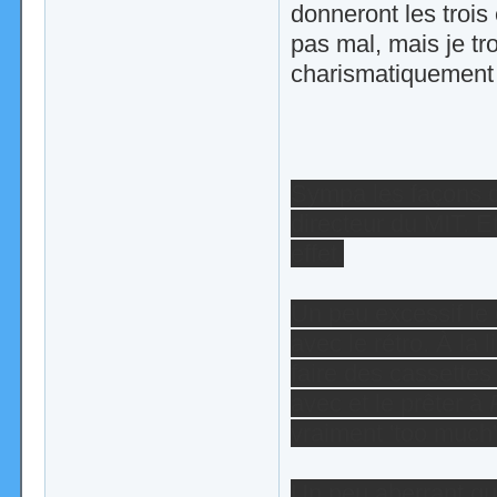
donneront les trois
pas mal, mais je tr
charismatiquement 
Sympa les façons d'
directeur du MIT. E
effet.
Un peu excessif le
avec le rétro. À la l
faire des cassettes
avec et le prêter à
vraiment 'too much'
Un peu aberrant q