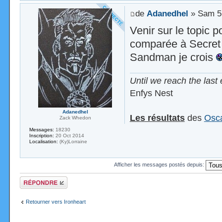
de
Adanedhel
» Sam 5 
Venir sur le topic p
comparée à Secret 
Sandman je crois
Until we reach the last 
Enfys Nest
Adanedhel
Les résultats
des
Osca
Zack Whedon
Messages:
18230
Inscription:
20 Oct 2014
Localisation:
(Ky)Lorraine
Afficher les messages postés depuis:
Répondre
Retourner vers Ironheart