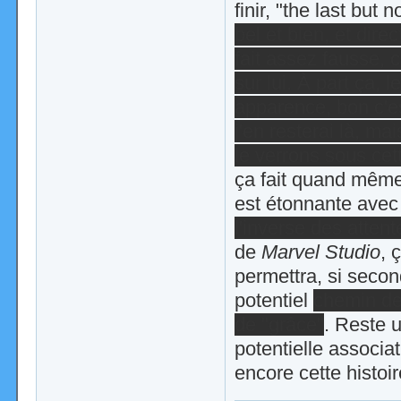
finir, "the last but n
bel et bien, et dire
fait assez fausse, 
sur lui. À part ça, l
apparence, bon c'es
j'en resterai là, ma
le verrons sous cett
ça fait quand même 
est étonnante ave
l'inverse des attent
de
Marvel Studio
, 
permettra, si secon
potentiel
chemin de
de "grâce"
. Reste 
potentielle associat
encore cette histoir