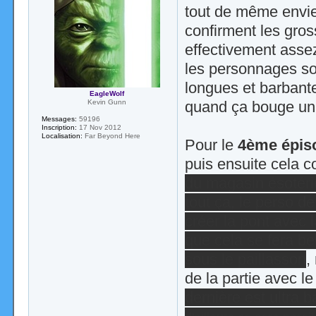
tout de même envie d
confirment les gros
effectivement asse
les personnages so
longues et barbante
EagleWolf
quand ça bouge un 
Kevin Gunn
Messages:
59196
Inscription:
17 Nov 2012
Localisation:
Far Beyond Here
Pour le
4ème épis
puis ensuite cela 
du magasin ésotéri
tout ça, le perso d
créer la pont avec 
que cela se fera bel
sous le paillasson
,
de la partie avec le
dernière est ultra b