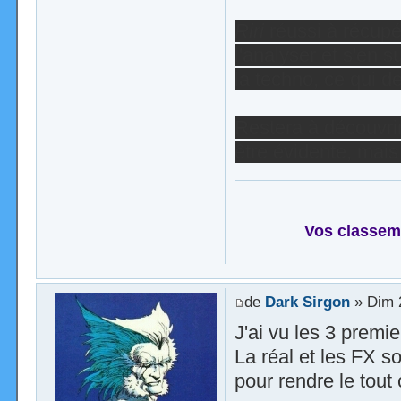
Riri
réussi à récupé
l'analyser et s'en s
la techno, ce qui d
Restera à découvr
être évidente, mais
Vos classem
de
Dark Sirgon
» Dim 2
J'ai vu les 3 premier
La réal et les FX so
pour rendre le tout 