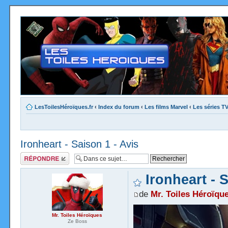
LesToilesHéroïques.fr
‹
Index du forum
‹
Les films Marvel
‹
Les séries T
Ironheart - Saison 1 - Avis
Répondre
Ironheart - 
de
Mr. Toiles Héroïqu
Mr. Toiles Héroïques
Ze Boss