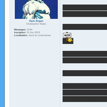
riri se fait virer de
de sa mère c'est ..
Dark Sirgon
Christopher Nolan
Riri avait refabriq
Messages:
3194
Inscription:
01 Avr 2015
Localisation:
dans le comicsverse
Elle refait une arm
IA encore plus perfe
Son armure fonctio
La première fois qu'
magique ) normal e
héros mais ça attire