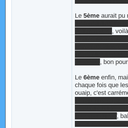
d'ailleurs ce sera parei
Le
5ème
aurait pu 
cherche à tuer
Riri
tué
Rampage
, voil
que
Nat
s'est posée
d'éventuels "capte
mettent sur une fa
Kaecilius
, bon pou
Le
6ème
enfin, mai
chaque fois que les
ouaip, c'est carré
dans un garage à pa
armure plus formidab
moyens du MIT
, ba
Zeke
, transformé de f