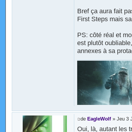
Bref ça aura fait p
First Steps mais s
PS: côté réal et mo
est plutôt oubliable
annexes à sa protag
de
EagleWolf
» Jeu 3 J
Oui, là, autant les 