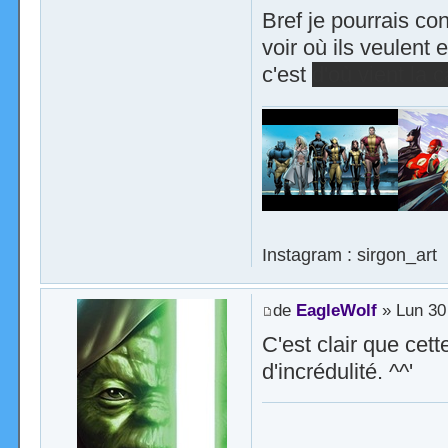
Bref je pourrais co
voir où ils veulent 
c'est
d'où vient la 
Instagram : sirgon_art
de
EagleWolf
» Lun 30
C'est clair que cet
d'incrédulité. ^^'