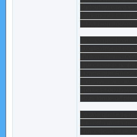
surtout qu'elle a ét
facilement et largem
fallait bien trouver
Je suis perplexe av
qu'elle devrait êt
d'informations. Qu
une certaine profon
bizarre que
Riri
se 
sait
(comment la calm
propres souvenirs s
sous forme de proj
Le
Joe
qui se révèle 
que cela donnera, e
profondément le br