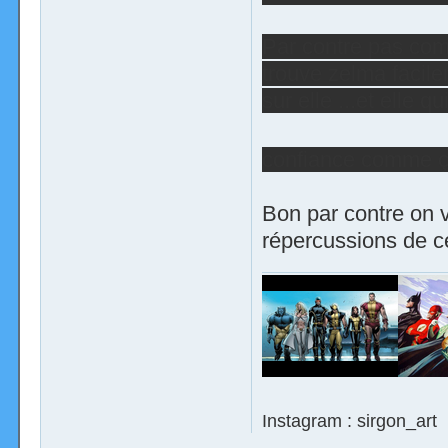
Par contre pas com
trouve zelma facil
sur elle ...et elle q
confiance comme ç
Bon par contre on v
répercussions de ce
Instagram : sirgon_art