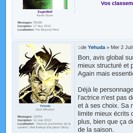
Vos classem
EagleWolf
Kevin Gunn
Messages:
59196
Inscription:
17 Nov 2012
Localisation:
Far Beyond Here
de
Yehuda
» Mer 2 Juil
Bon, avis global su
mieux structuré et 
Again mais essenti
Déjà le personnage 
l'actrice n'est pas 
et à ses choix. Sa 
Yehuda
Zack Whedon
limite mieux écrits 
Messages:
10204
plus, bien que ça d
Inscription:
14 Juin 2013
Localisation:
"dans le cruchemon de la
caméra" dixit Kathya d'la place Clichy
de la saison.