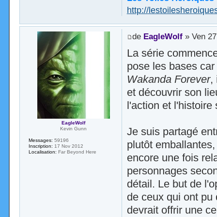
http://lestoilesheroiques
de
EagleWolf
» Ven 27
La série commence 
pose les bases car
Wakanda Forever
,
et découvrir son li
l'action et l'histoire
EagleWolf
Je suis partagé en
Kevin Gunn
Messages:
59196
plutôt emballantes, 
Inscription:
17 Nov 2012
Localisation:
Far Beyond Here
encore une fois re
personnages seconda
détail. Le but de l
de ceux qui ont pu 
devrait offrir une c