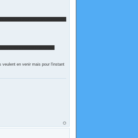
plus perfectionnée que Jarvis !! ...en
l en plein jour , on est dans un
s veulent en venir mais pour l'instant