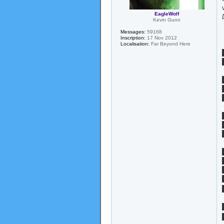
EagleWolf
Kevin Gunn
Messages:
59168
Inscription:
17 Nov 2012
Localisation:
Far Beyond Here