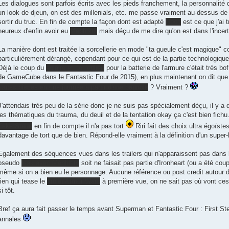
Les dialogues sont parfois écrits avec les pieds franchement, la personnalité d
un look de djeun, on est des millenials, etc. me passe vraiment au-dessus de 
sortir du truc. En fin de compte la façon dont est adapté
Hood
est ce que j'ai 
heureux d'enfin avoir eu
Mephisto
mais déçu de me dire qu'on est dans l'incert
La manière dont est traitée la sorcellerie en mode "ta gueule c'est magique" 
particulièrement dérangé, cependant pour ce qui est de la partie technologiqu
Déjà le coup du
solaire et de l'éolien
pour la batterie de l'armure c'était très b
de GameCube dans le Fantastic Four de 2015), en plus maintenant on dit que 
toutes pièces en une journée à partir d'une bagnole
? Vraiment ?
J'attendais très peu de la série donc je ne suis pas spécialement déçu, il y a
les thématiques du trauma, du deuil et de la tentation okay ça c'est bien fichu
Zeke Stane
en fin de compte il n'a pas tort
Riri fait des choix ultra égoïste
davantage de tort que de bien. Répond-elle vraiment à la définition d'un super
Egalement des séquences vues dans les trailers qui n'apparaissent pas dans la
pseudo
leak avec Mephisto
soit ne faisait pas partie d'Ironheart (ou a été co
même si on a bien eu le personnage. Aucune référence ou post credit autour
rien qui tease le
projet Armor Wars
à première vue, on ne sait pas où vont ces
si tôt.
Bref ça aura fait passer le temps avant Superman et Fantastic Four : First St
annales