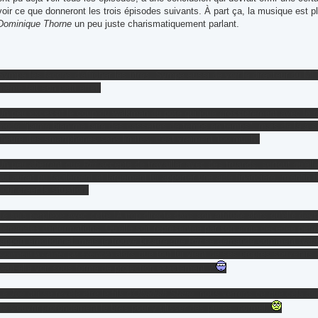
voir ce que donneront les trois épisodes suivants. À part ça, la musique est pl
Dominique Thorne
un peu juste charismatiquement parlant.
Sympa les façons d'afficher les titres. Sympa aussi de voir le directeur du MIT
même fait son petit effet.
Un peu excessif le coup du walkman du pote qui joue grossièrement avec le rétro.
mode "j'aime bien me faire des cassettes de temps en temps", mais de là à se
l'heure des smartphones sans limites, c'est vraiment 'too much'.
Un peu aberrant que
Riri
accepte de travailler avec des truands, surtout qu'ell
qui aurait pu facilement et largement lui apporter une aide financière, m'enfin b
pour créer la situation.
Je suis perplexe avec cette IA trop directe dans son attitude alors qu'elle dev
demandes d'informations. Qu'elle soit représentée par son amie décédée perm
rapport émotionnel, mais je trouve bizarre que
Riri
se demande comment
Nata
alors que tout lui vient de ses propres souvenirs 
(comment la calmer par exemple)
peut-elle voir sous forme de projection exactement ?
Le
Joe
qui se révèle être le fils d'
Obadiah Stane
, nous verrons ce que cela do
de s'ouvrir profondément le bras pour y glisser des puces, normal.