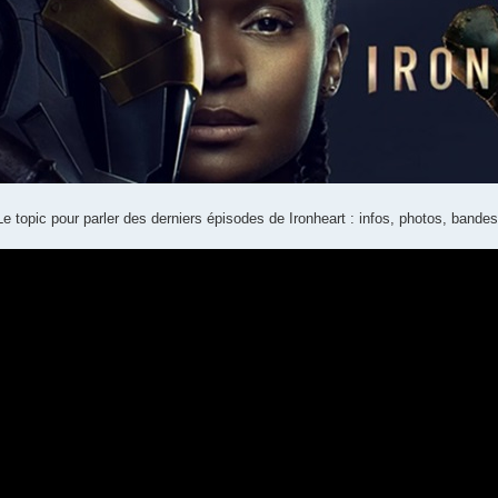
Le topic pour parler des derniers épisodes de Ironheart : infos, photos, bandes