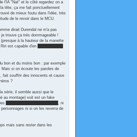
e l'IA "Nat" et le côté regardez on a
la tête, ça me fait ponctuellement
trouvé de mieux foutu dans l'idée, très
itude de le revoir dans le MCU.
comme dirait Durendal ne m'a pas
e je trouve ça très dommageable !
of (presque à la hauteur de la manette
Riri est capable d'en
monter une de
 du bon et du moins bon : par exemple
. Mais si on écoute les paroles de
s, fait souffrir des innocents et cause
-héros ?
 série, il semble aussi que le
upé au montage) soit est un fake
 des
Young Avengers / Champions
, ni
 personnages ni si on les reverra de
eps mais sans rester dans les