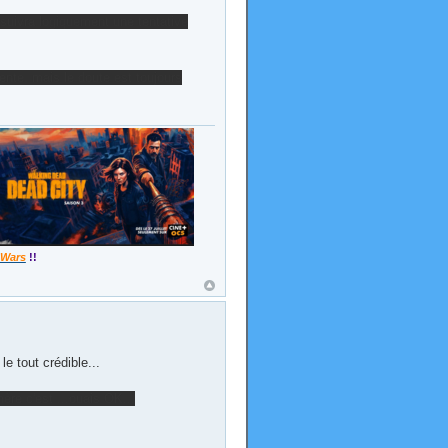
 suivra logiquement une tentative
dente, mais le doute est toujours
 Wars
!!
le tout crédible...
 mère c'est ...ouais OK...