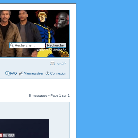
Recherche avancée
FAQ
M’enregistrer
Connexion
8 messages • Page
1
sur
1