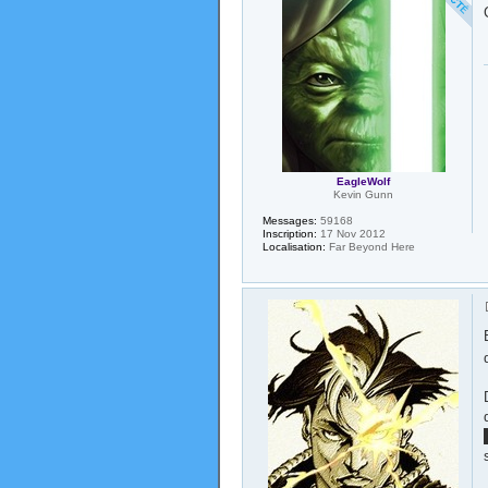
EagleWolf
Kevin Gunn
Messages:
59168
Inscription:
17 Nov 2012
Localisation:
Far Beyond Here