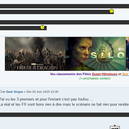
Riri
réussi à récupérer un bout de cape, elle va donc pouvoir l'analyser et s'en
d'allier la magie à la techno, ce qui devrait être assez intéressant.
Restera à découvrir avec qui communique
Parker
, la réponse devrait être évi
permis, donc.. suspens.
Vos classements des Films
Super-Héroïques
et
Star
(+ prochaines sorties)
de
Dark Sirgon
» Dim 29 Juin 2025 10:30
J'ai vu les 3 premiers et pour l'instant c'est pas foufou ...
La réal et les FX sont bons rien à dire mais le scénario ne fait rien pour rendre 
riri se fait virer de la fac où elle avait eu la bourse stark est la réaction de sa