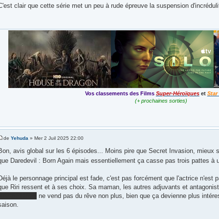
C'est clair que cette série met un peu à rude épreuve la suspension d'incrédulit
Vos classements des Films
Super-Héroïques
et
Star
(+ prochaines sorties)
de
Yehuda
» Mer 2 Juil 2025 22:00
Bon, avis global sur les 6 épisodes... Moins pire que Secret Invasion, mieux st
que Daredevil : Born Again mais essentiellement ça casse pas trois pattes à
Déjà le personnage principal est fade, c'est pas forcément que l'actrice n'est 
que Riri ressent et à ses choix. Sa maman, les autres adjuvants et antagoniste
crew de Hood
ne vend pas du rêve non plus, bien que ça devienne plus intére
saison.