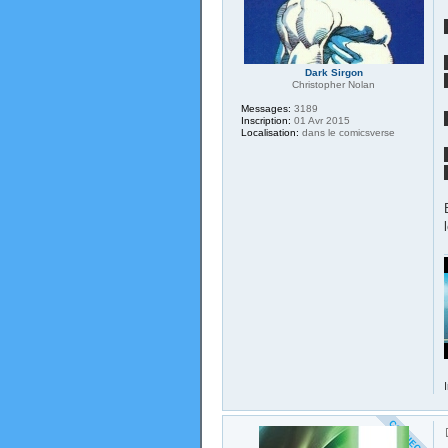
Dark Sirgon
Christopher Nolan
Messages:
3189
Inscription:
01 Avr 2015
Localisation:
dans le comicsverse