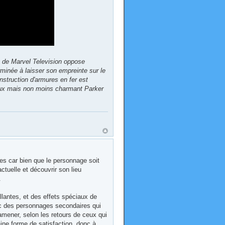
 de Marvel Television oppose
rminée à laisser son empreinte sur le
struction d'armures en fer est
rieux mais non moins charmant Parker
s car bien que le personnage soit
ctuelle et découvrir son lieu
.
lantes, et des effets spéciaux de
vec des personnages secondaires qui
 amener, selon les retours de ceux qui
aine forme de satisfaction, donc à