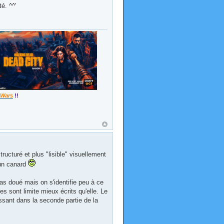
é. ^^'
 Wars
!!
ructuré et plus "lisible" visuellement
 un canard
pas doué mais on s'identifie peu à ce
s sont limite mieux écrits qu'elle. Le
ssant dans la seconde partie de la