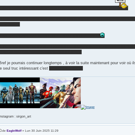
Riri avait refabriquer une armure dans son école ...heu une arme !
Elle refait une armure dans la cuisine de sa mère en une nuit et une IA encore 
...une ...nuit
Son armure fonctionne aux panneaux solaire et éoliennes
La première fois qu'on voit the Hood il porte sa cape (artefact magique ) norma
monde de super héros mais ça attire l'œil non ?
Bref je pourrais continuer longtemps , à voir la suite maintenant pour voir où il
le seul truc intéressant c'est
d'où vient la cape ?
Instagram : sirgon_art
de
EagleWolf
» Lun 30 Juin 2025 11:29