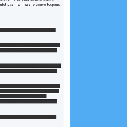
utôt pas mal, mais je trouve toujours
. Et puis la localisation à Chicago
 À la limite, s'il l'avait chez lui en
 déplacer avec et le prêter à
Riri
à
e a été d'un grand renfort au
Wakanda
ref.. fallait bien trouver une excuse
rait être un minimum dans l'attente de
et une certaine profondeur dans son
lie
peut savoir ce qu'elle sait
suite au transfert. Et puis comment
nnera, et qui se fout complètement