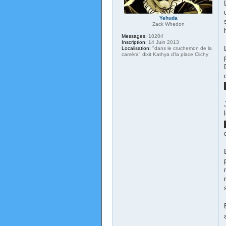
Yehuda
Zack Whedon
Messages:
10204
Inscription:
14 Juin 2013
Localisation:
"dans le cruchemon de la
caméra" dixit Kathya d'la place Clichy