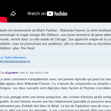
Après les événements de Black Panther : Wakanda Forever, la série Ironheart
technologie et magie lorsque Riri Williams, une jeune inventrice de génie déte
monde, revient dans sa ville natale de Chicago. Son approche unique de la con
brillante, mais en poursuivant ses ambitions, elle se retrouve liée au mysté
Robbins, alias The Hood.
Les Toiles Héroïques
http://lestoilesheroiques.fr/
de
EagleWolf
» Ven 27 Juin 2025 17:44
La série commence tranquillement avec son premier épisode qui pose les base
déjà apparu dans
Wakanda Forever
, il y a besoin de comprendre sa situation a
d'origine. Les deux suivants sont déjà plus dans l'action et l'histoire s'accélère
Je suis partagé entre une bonne production, des scènes d'actions plutôt embal
qualité, et une histoire encore une fois relativement passable et poussive a
présentent peu d'intérêt réel dans le détail. Le but de l'opération sera de nous
ont pu déjà voir tous les épisodes, à une conclusion qui devrait offrir une cert