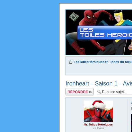
LesToilesHéroïques.fr
‹
Index du for
Ironheart - Saison 1 - Avi
Répondre
Mr. Toiles Héroïques
Ze Boss