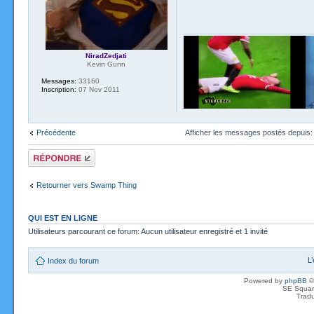
NiradZedjati
Kevin Gunn
Messages:
33160
Inscription:
07 Nov 2011
Précédente
Afficher les messages postés depuis
Répondre
Retourner vers Swamp Thing
QUI EST EN LIGNE
Utilisateurs parcourant ce forum: Aucun utilisateur enregistré et 1 invité
L
Index du forum
Powered by
phpBB
©
SE Squar
Tradu