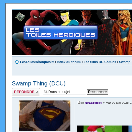
LesToilesHéroïques.fr
‹
Index du forum
‹
Les films DC Comics
‹
Swamp 
Swamp Thing (DCU)
Répondre
de
NiradZedjati
» Mar 20 Mai 2025 0