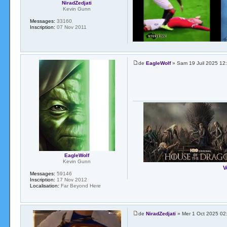
NiradZedjati
Kevin Gunn
Messages:
33160
Inscription:
07 Nov 2011
de
EagleWolf
» Sam 19 Juil 2025 12
EagleWolf
Kevin Gunn
V
Messages:
59146
Inscription:
17 Nov 2012
Localisation:
Far Beyond Here
de
NiradZedjati
» Mer 1 Oct 2025 02