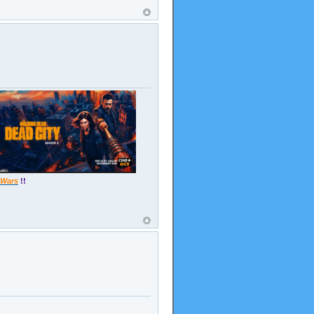
 Wars
!!