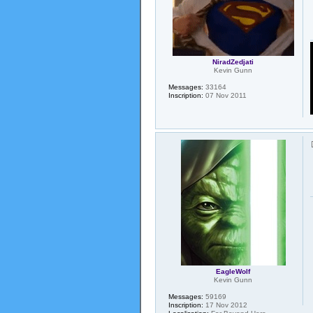
NiradZedjati
Kevin Gunn
Messages:
33164
Inscription:
07 Nov 2011
EagleWolf
Kevin Gunn
Messages:
59169
Inscription:
17 Nov 2012