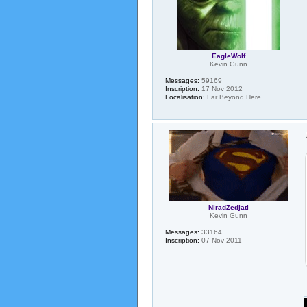
EagleWolf
Kevin Gunn
Messages:
59169
Inscription:
17 Nov 2012
Localisation:
Far Beyond Here
NiradZedjati
Kevin Gunn
Messages:
33164
Inscription:
07 Nov 2011