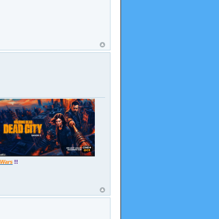
 Wars
!!