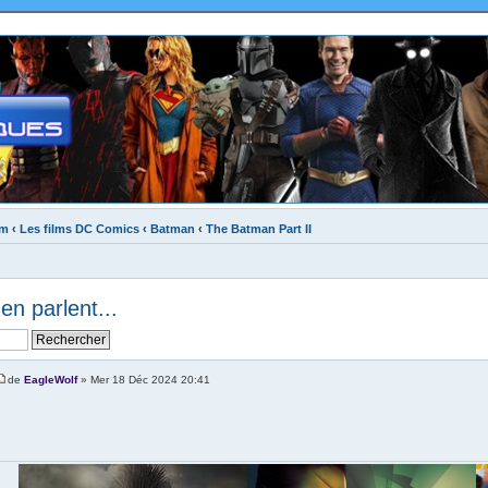
um
‹
Les films DC Comics
‹
Batman
‹
The Batman Part II
en parlent...
de
EagleWolf
» Mer 18 Déc 2024 20:41