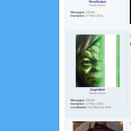
NiradZedjati
Kevin Gunn
Messages:
33164
Inscription:
07 Nov 2011
EagleWolf
Kevin Gunn
Messages:
59169
Inscription:
17 Nov 2012
Localisation:
Far Beyond Here