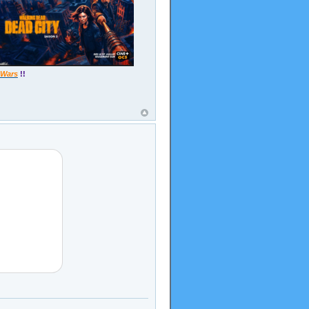
 Wars
!!