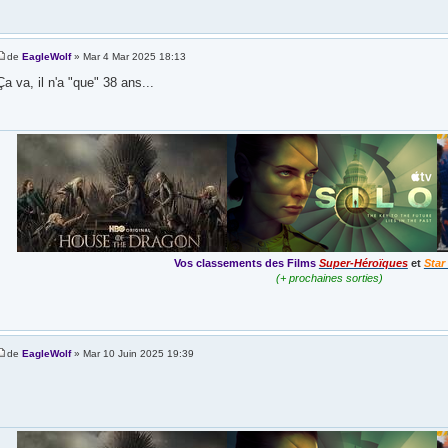
de
EagleWolf
» Mar 4 Mar 2025 18:13
Ça va, il n'a "que" 38 ans...
Vos classements des Films
Super-Héroïques
et
Star
(+ prochaines sorties)
de
EagleWolf
» Mar 10 Juin 2025 19:39