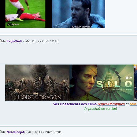
de
EagleWolf
» Mar 11 Fév 2025 12:18
Vos classements des Films
Super-Héroïques
et
Star
(+ prochaines sorties)
de
NiradZedjati
» Jeu 13 Fév 2025 22:01