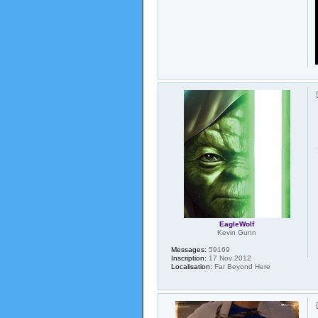
EagleWolf
Kevin Gunn
Messages:
59169
Inscription:
17 Nov 2012
Localisation:
Far Beyond Here