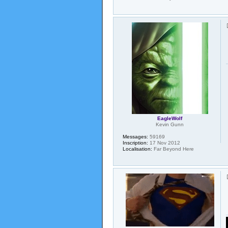
EagleWolf
Kevin Gunn
Messages:
59169
Inscription:
17 Nov 2012
Localisation:
Far Beyond Here