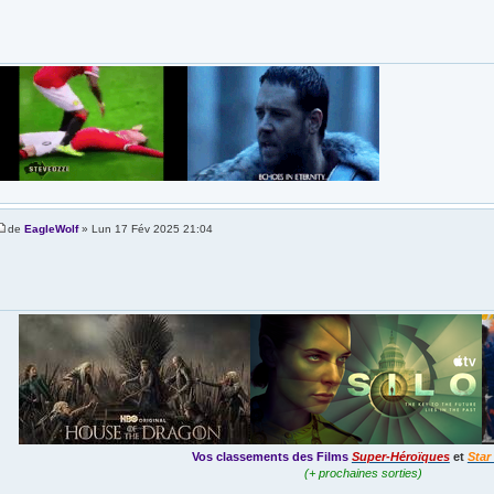
de
EagleWolf
» Lun 17 Fév 2025 21:04
Vos classements des Films
Super-Héroïques
et
Star
(+ prochaines sorties)