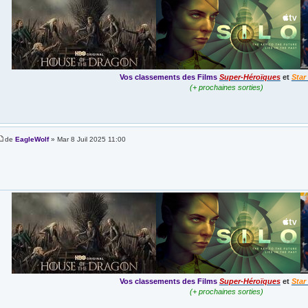
Vos classements des Films
Super-Héroïques
et
Star
(+ prochaines sorties)
de
EagleWolf
» Mar 8 Juil 2025 11:00
Vos classements des Films
Super-Héroïques
et
Star
(+ prochaines sorties)