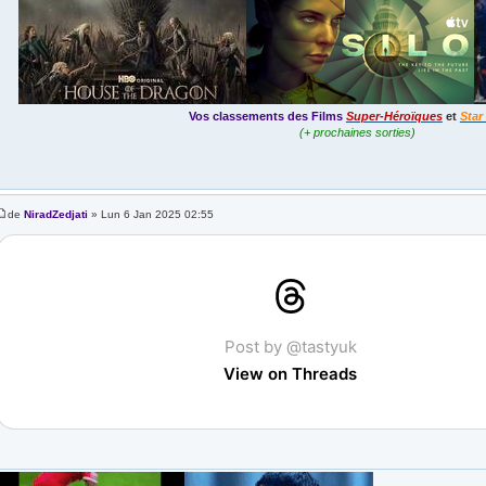
Vos classements des Films
Super-Héroïques
et
Star
(+ prochaines sorties)
de
NiradZedjati
» Lun 6 Jan 2025 02:55
Post by @tastyuk
View on Threads