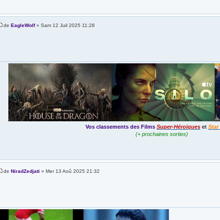
de
EagleWolf
» Sam 12 Juil 2025 11:28
Vos classements des Films
Super-Héroïques
et
Star
(+ prochaines sorties)
de
NiradZedjati
» Mer 13 Aoû 2025 21:32