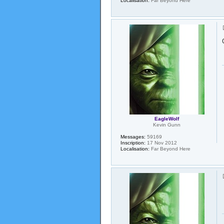
Localisation:
Far Beyond Here
EagleWolf
Kevin Gunn
Messages:
59169
Inscription:
17 Nov 2012
Localisation:
Far Beyond Here