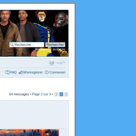
Recherche avancée
FAQ
M’enregistrer
Connexion
64 messages •
Page
2
sur
3
•
1
2
3