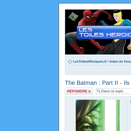
LesToilesHéroïques.fr
‹
Index du for
The Batman : Part II - Ils 
Répondre