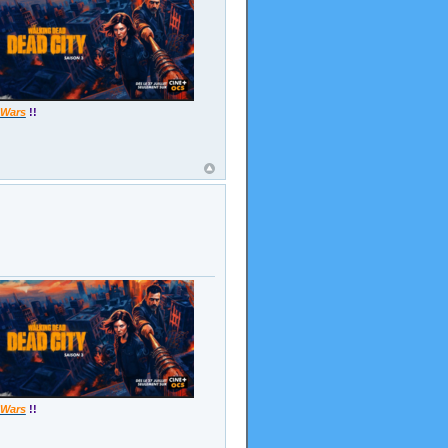
 Wars
!!
 Wars
!!