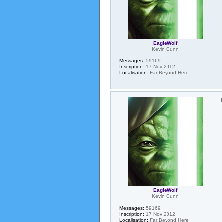
EagleWolf
Kevin Gunn
Messages:
59169
Inscription:
17 Nov 2012
Localisation:
Far Beyond Here
EagleWolf
Kevin Gunn
Messages:
59169
Inscription:
17 Nov 2012
Localisation:
Far Beyond Here