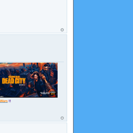
 Wars
!!