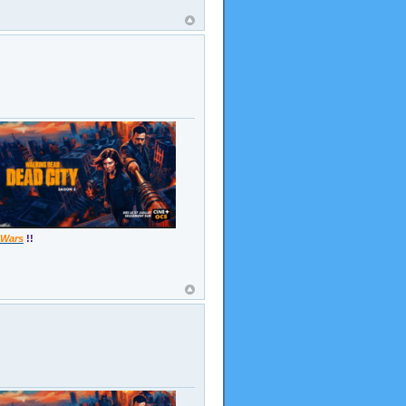
 Wars
!!