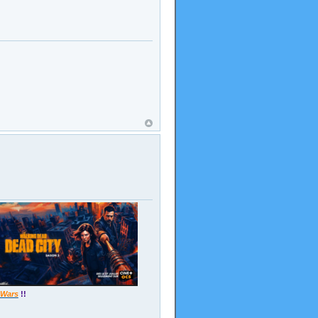
 Wars
!!