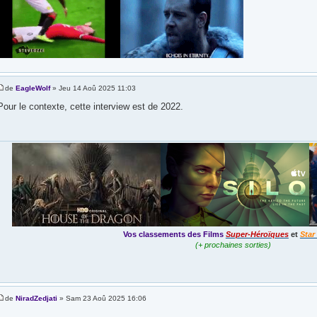
de
EagleWolf
» Jeu 14 Aoû 2025 11:03
Pour le contexte, cette interview est de 2022.
Vos classements des Films
Super-Héroïques
et
Star
(+ prochaines sorties)
de
NiradZedjati
» Sam 23 Aoû 2025 16:06