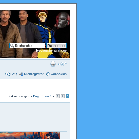
Recherche avancée
FAQ
M’enregistrer
Connexion
64 messages •
Page
3
sur
3
•
1
2
3