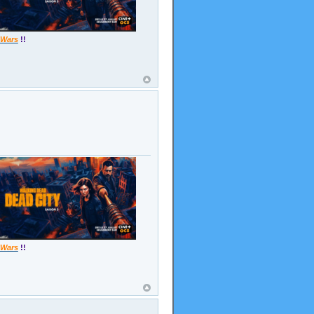
 Wars
!!
 Wars
!!