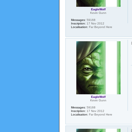
EagleWolf
Kevin Gunn
Messages:
59168
Inscription:
17 Nov 2012
Localisation:
Far Beyond Here
EagleWolf
Kevin Gunn
Messages:
59168
Inscription:
17 Nov 2012
Localisation:
Far Beyond Here