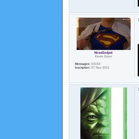
NiradZedjati
Kevin Gunn
Messages:
33164
Inscription:
07 Nov 2011