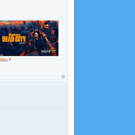
 Wars
!!