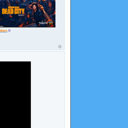
 Wars
!!