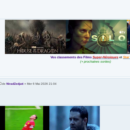
Vos classements des Films
Super-Héroïques
et
Star
(+ prochaines sorties)
de
NiradZedjati
» Mer 6 Mai 2026 21:04