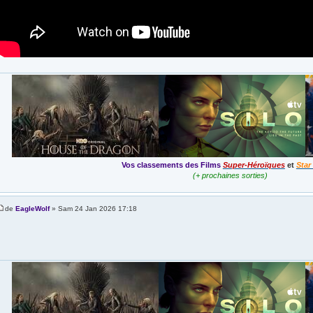
Vos classements des Films
Super-Héroïques
et
Star
(+ prochaines sorties)
de
EagleWolf
» Sam 24 Jan 2026 17:18