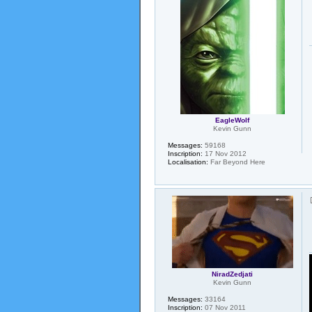
EagleWolf
Kevin Gunn
Messages:
59168
Inscription:
17 Nov 2012
Localisation:
Far Beyond Here
NiradZedjati
Kevin Gunn
Messages:
33164
Inscription:
07 Nov 2011