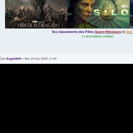
Vos classements des Films
Super-Héroïques
et
Star
(+ prochaines sorties)
de
EagleWolf
» Mer 29 Oct 2025 17:46