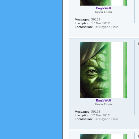
EagleWolf
Kevin Gunn
Messages:
59168
Inscription:
17 Nov 2012
Localisation:
Far Beyond Here
EagleWolf
Kevin Gunn
Messages:
59168
Inscription:
17 Nov 2012
Localisation:
Far Beyond Here