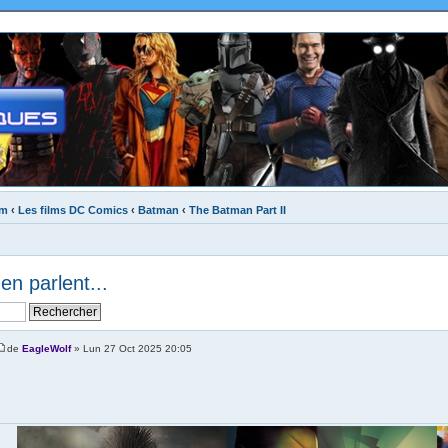
um
‹
Les films DC Comics
‹
Batman
‹
The Batman Part II
en parlent...
de
EagleWolf
» Lun 27 Oct 2025 20:05