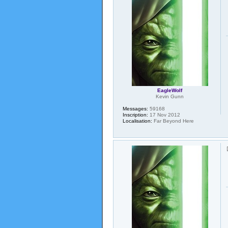
EagleWolf
Kevin Gunn
Messages:
59168
Inscription:
17 Nov 2012
Localisation:
Far Beyond Here