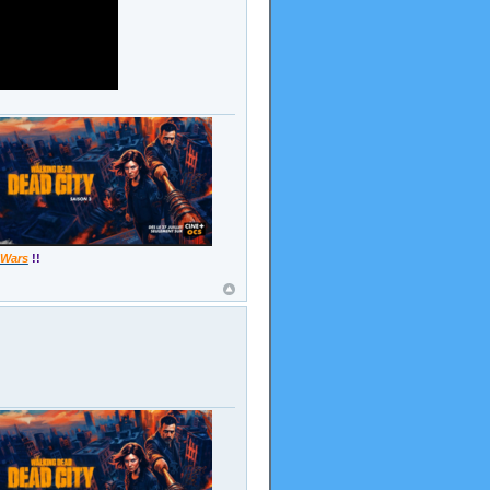
 Wars
!!