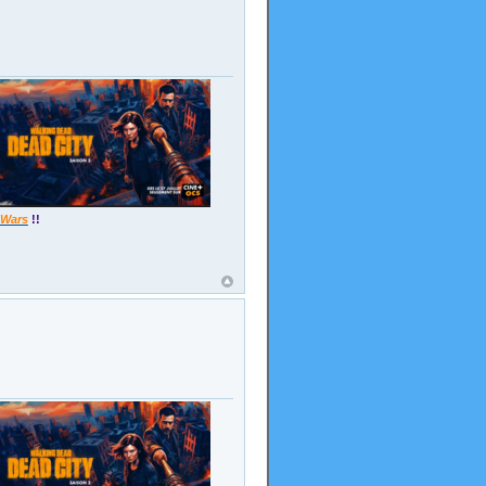
 Wars
!!