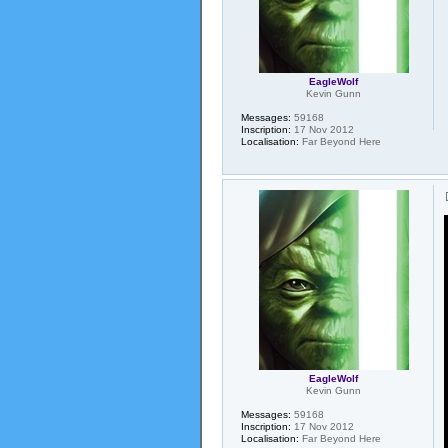
EagleWolf
Kevin Gunn
Messages:
59168
Inscription:
17 Nov 2012
Localisation:
Far Beyond Here
EagleWolf
Kevin Gunn
Messages:
59168
Inscription:
17 Nov 2012
Localisation:
Far Beyond Here