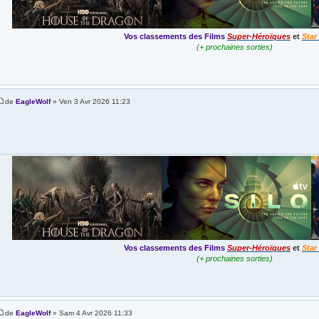
Vos classements des Films
Super-Héroïques
et
Star
(+ prochaines sorties)
de
EagleWolf
» Ven 3 Avr 2026 11:23
Vos classements des Films
Super-Héroïques
et
Star
(+ prochaines sorties)
de
EagleWolf
» Sam 4 Avr 2026 11:33