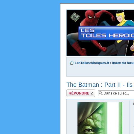
LesToilesHéroïques.fr
‹
Index du for
The Batman : Part II - Ils 
Répondre