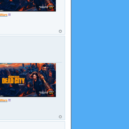
 Wars
!!
 Wars
!!