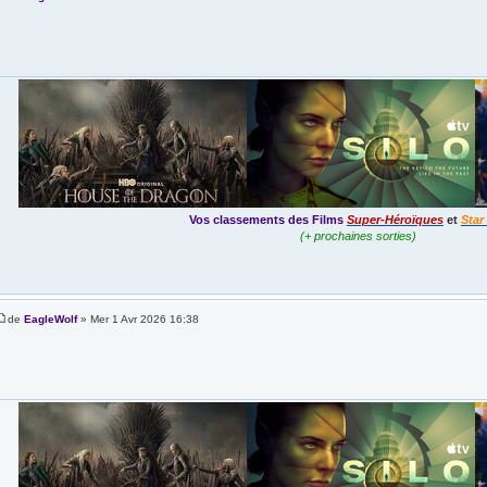
Vos classements des Films
Super-Héroïques
et
Star
(+ prochaines sorties)
de
EagleWolf
» Mer 1 Avr 2026 16:38