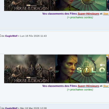
Vos classements des Films
Super-Héroïques
et
Star
(+ prochaines sorties)
de
EagleWolf
» Lun 16 Fév 2026 11:43
Vos classements des Films
Super-Héroïques
et
Star
(+ prochaines sorties)
de
EagleWolf
» Mer 18 Mar 2026 12:08