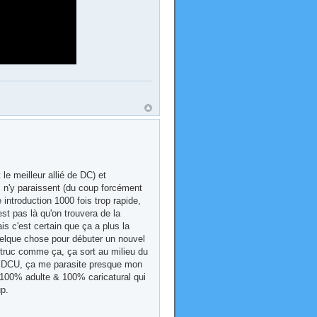
le meilleur allié de DC) et
 n'y paraissent (du coup forcément
introduction 1000 fois trop rapide,
est pas là qu'on trouvera de la
s c'est certain que ça a plus la
quelque chose pour débuter un nouvel
 truc comme ça, ça sort au milieu du
du DCU, ça me parasite presque mon
e 100% adulte & 100% caricatural qui
p.