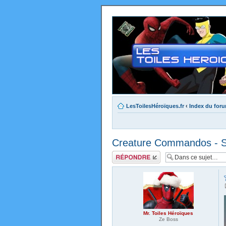
LesToilesHéroïques.fr
‹
Index du for
Creature Commandos - Sai
Répondre
Mr. Toiles Héroïques
Ze Boss