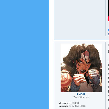
LMO42
Zack Whedon
Messages:
10303
Inscription:
17 Oct 2013