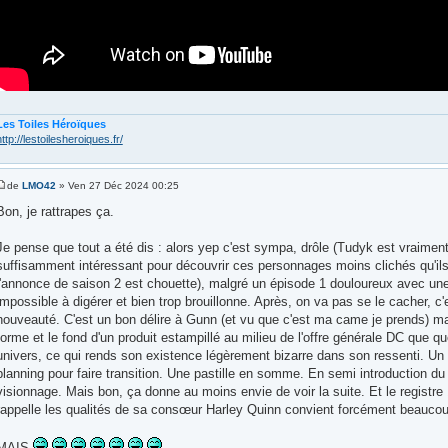
Les Toiles Héroïques
http://lestoilesheroiques.fr/
de
LMO42
» Ven 27 Déc 2024 00:25
Bon, je rattrapes ça.
Je pense que tout a été dis : alors yep c'est sympa, drôle (Tudyk est vraiment 
suffisamment intéressant pour découvrir ces personnages moins clichés qu'ils
l'annonce de saison 2 est chouette), malgré un épisode 1 douloureux avec une 
impossible à digérer et bien trop brouillonne. Après, on va pas se le cacher, c'
nouveauté. C'est un bon délire à Gunn (et vu que c'est ma came je prends) mai
forme et le fond d'un produit estampillé au milieu de l'offre générale DC que 
univers, ce qui rends son existence légèrement bizarre dans son ressenti. Un
planning pour faire transition. Une pastille en somme. En semi introduction 
visionnage. Mais bon, ça donne au moins envie de voir la suite. Et le registr
rappelle les qualités de sa consœur Harley Quinn convient forcément beaucou
MAIS