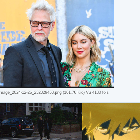
image_2024-12-26_232029453.png (161.76 Kio) Vu 4180 fois