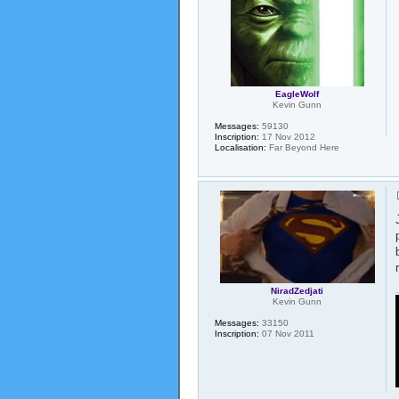
EagleWolf
Kevin Gunn
Messages:
59130
Inscription:
17 Nov 2012
Localisation:
Far Beyond Here
NiradZedjati
Kevin Gunn
Messages:
33150
Inscription:
07 Nov 2011