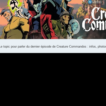
Le topic pour parler du dernier épisode de Creature Commandos : infos, photo