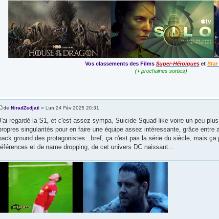
Vos classements des Films
Super-Héroïques
et
Star
(+ prochaines sorties)
de
NiradZedjati
» Lun 24 Fév 2025 20:31
J'ai regardé la S1, et c'est assez sympa, Suicide Squad like voire un peu plus
propres singularités pour en faire une équipe assez intéressante, grâce entre 
back ground des protagonistes...bref, ça n'est pas la série du siècle, mais ç
références et de name dropping, de cet univers DC naissant...