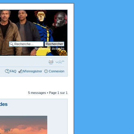
Recherche avancée
FAQ
M’enregistrer
Connexion
5 messages • Page
1
sur
1
des