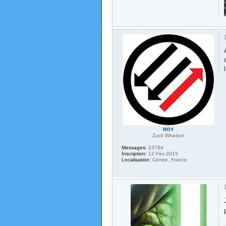
ROY
Zack Whedon
Messages:
23784
Inscription:
12 Fév 2015
Localisation:
Centre, France