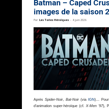
Batman – Caped Crus
images de la saison 2
Par
Les Toiles Héroïques
-
4 juin 2026
Après
Spider-Noir
,
Bat-Noir
(via
IGN
)… Pour 
d’animation super-héroïque (cf.
X-Men ’97
), 