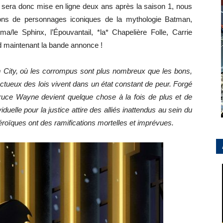
ui sera donc mise en ligne deux ans après la saison 1, nous
ions de personnages iconiques de la mythologie Batman,
le Sphinx, l’Épouvantail, *la* Chapelière Folle, Carrie
 maintenant la bande annonce !
 City, où les corrompus sont plus nombreux que les bons,
ectueux des lois vivent dans un état constant de peur. Forgé
Bruce Wayne devient quelque chose à la fois de plus et de
uelle pour la justice attire des alliés inattendus au sein du
éroïques ont des ramifications mortelles et imprévues.