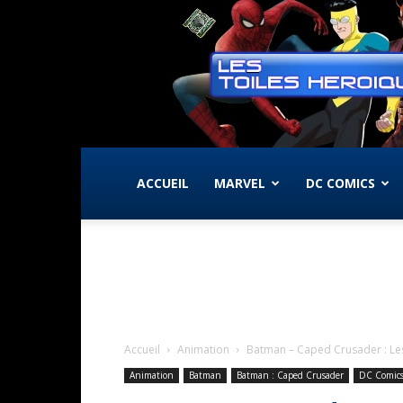
ACCUEIL
MARVEL
DC COMICS
Accueil
Animation
Batman – Caped Crusader : Les
Animation
Batman
Batman : Caped Crusader
DC Comic