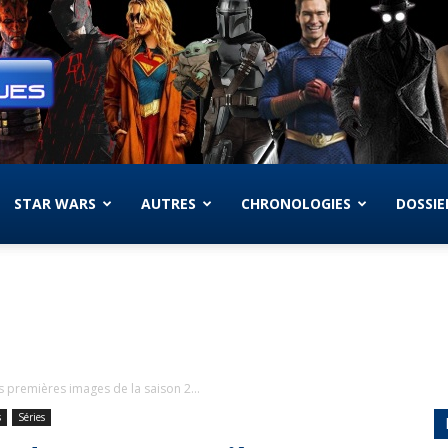
STAR WARS
AUTRES
CHRONOLOGIES
DOSSIE
 premières images de la saison 2...
s
Séries