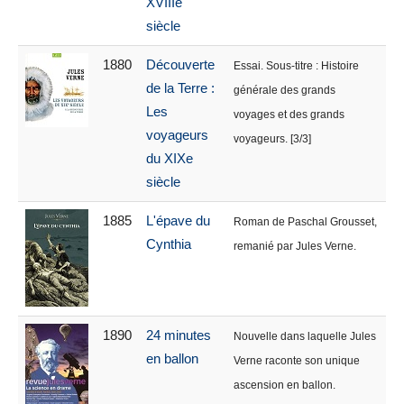
XVIIIe
siècle
1880
Découverte
Essai. Sous-titre : Histoire
de la Terre :
générale des grands
Les
voyages et des grands
voyageurs
voyageurs. [3/3]
du XIXe
siècle
1885
L'épave du
Roman de Paschal Grousset,
Cynthia
remanié par Jules Verne.
1890
24 minutes
Nouvelle dans laquelle Jules
en ballon
Verne raconte son unique
ascension en ballon.