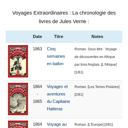
Voyages Extraordinaires : La chronologie des
livres de Jules Verne :
Date
Titre
Notes
1863
Cinq
Roman. Sous-titre : Voyage
semaines
de découvertes en Afrique
en ballon
par trois Anglais. [L'Afrique]
[1/81]
1864
Voyages et
Roman. [Les Terres Polaires]
-
aventures
[2/81]
1865
du Capitaine
Hatteras
1864
Voyage au
Roman. [L'Europe] [3/81]