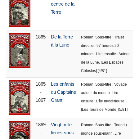
centre de la
Terre
1865
De la Terre
Roman. Sous-titre : Trajet
à la Lune
direct en 97 heures 20
minutes. Lire ensuite : Autour
de la Lune. [Les Espaces
Célestes] [4/81]
1865
Les enfants
Roman. Sous-titre : Voyage
-
du Capitaine
autour du monde. Lire
1867
Grant
ensuite : L'île mystérieuse.
[Les Tours de Monde] [5/81]
1869
Vingt mille
Roman. Sous-titre : Tour du
-
lieues sous
monde sous-marin. Lire