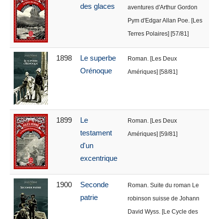
des glaces
aventures d'Arthur Gordon
Pym d'Edgar Allan Poe. [Les
Terres Polaires] [57/81]
1898
Le superbe
Roman. [Les Deux
Orénoque
Amériques] [58/81]
1899
Le
Roman. [Les Deux
testament
Amériques] [59/81]
d'un
excentrique
1900
Seconde
Roman. Suite du roman Le
patrie
robinson suisse de Johann
David Wyss. [Le Cycle des