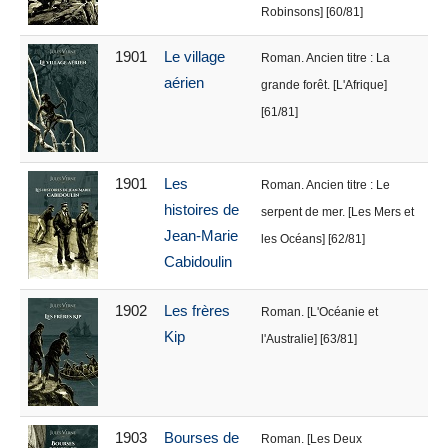
Robinsons] [60/81]
1901
Le village
Roman. Ancien titre : La
aérien
grande forêt. [L'Afrique]
[61/81]
1901
Les
Roman. Ancien titre : Le
histoires de
serpent de mer. [Les Mers et
Jean-Marie
les Océans] [62/81]
Cabidoulin
1902
Les frères
Roman. [L'Océanie et
Kip
l'Australie] [63/81]
1903
Bourses de
Roman. [Les Deux