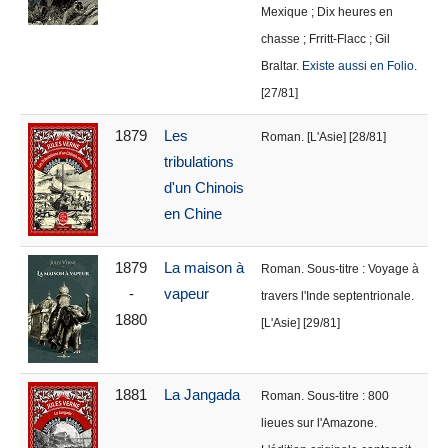
Mexique ; Dix heures en
chasse ; Frritt-Flacc ; Gil
Braltar.
Existe aussi en Folio
.
[27/81]
1879
Les
Roman. [L'Asie] [28/81]
tribulations
d'un Chinois
en Chine
1879
La maison à
Roman. Sous-titre : Voyage à
-
vapeur
travers l'Inde septentrionale.
1880
[L'Asie] [29/81]
1881
La Jangada
Roman. Sous-titre : 800
lieues sur l'Amazone.