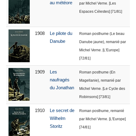
au météore
par Michel Verne. [Les
Espaces Célestes] [71/81]
1908
Le pilote du
Roman posthume (Le beau
Danube
Danube jaune), remanié par
Michel Verne. [L'Europe]
[72/81]
1909
Les
Roman posthume (En
naufragés
Magellanie), remanié par
du Jonathan
Michel Verne. [Le Cycle des
Robinsons] [73/81]
1910
Le secret de
Roman posthume, remanié
Wilhelm
par Michel Verne. [L'Europe]
Storitz
[74/81]