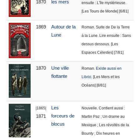
1870
les mers
ensuite : L'île mystérieuse.
[Les Tours de Monde] [6/81]
1869
Autour de la
Roman. Suite de De la Terre
Lune
à la Lune. Lire ensuite : Sans
dessus dessous. [Les
Espaces Célestes] [7/81]
1870
Une ville
Roman.
Existe aussi en
flottante
Librio
. [Les Mers et les
Océans] [8/81]
Les
|1865|
Nouvelle. Contient aussi :
forceurs de
1871
Martin Paz ; Un drame au
blocus
Mexique ; Les révoltés de la
Bounty ; Dix heures en