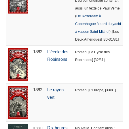
L'édition originale contenait
aussi un texte de Paul Verne
(
De Rotterdam à
Copenhague à bord du yacht
à vapeur Saint-Michel
). [Les
Deux Amériques] [30-31/81]
1882
L'école des
Roman. [Le Cycle des
Robinsons
Robinsons] [32/81]
1882
Le rayon
Roman. [L'Europe] [33/81]
vert
Dix heures
|1881|
Nouvelle. Contient aussi :