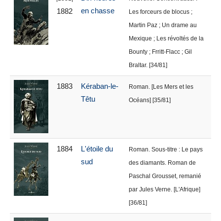
en chasse
1882
Les forceurs de blocus ;
Martin Paz ; Un drame au
Mexique ; Les révoltés de la
Bounty ; Frritt-Flacc ; Gil
Braltar. [34/81]
1883
Kéraban-le-
Roman. [Les Mers et les
Têtu
Océans] [35/81]
1884
L'étoile du
Roman. Sous-titre : Le pays
sud
des diamants. Roman de
Paschal Grousset, remanié
par Jules Verne. [L'Afrique]
[36/81]