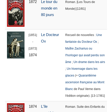
1872
Le tour du
Roman. [Les Tours de
monde en
Monde] [12/81]
80 jours
Le Docteur
|1851|
Recueil de nouvelles :
Une
Ox
-
fantaisie du Docteur Ox
;
|1872|
Maître Zacharius ou
1874
l'horloger qui avait perdu son
âme
;
Un drame dans les airs
;
Un hivernage dans les
glaces
(+
Quarantième
ascension française au Mont
Blanc
de Paul Verne dans
l'édition originale). [13-17/81]
1874
L'île
Roman. Suite des Enfants du