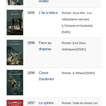
Antifer
1895
L'île à hélice
Roman. Sous-titre : Les
milliardaires ridicules.
[L'Océanie et l'Australie]
[54/81]
1896
Face au
Roman. [Les Deux
drapeau
Amériques] [55/81]
1896
Clovis
Roman. [L'Afrique] [56/81]
Dardentor
1897
Le sphinx
Roman. Suite du roman Les