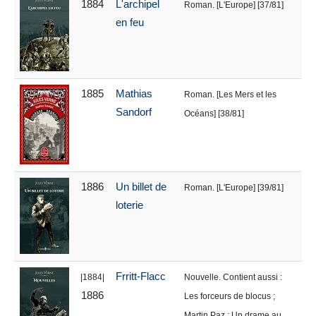
1884
L'archipel
Roman. [L'Europe] [37/81]
en feu
1885
Mathias
Roman. [Les Mers et les
Sandorf
Océans] [38/81]
1886
Un billet de
Roman. [L'Europe] [39/81]
loterie
Frritt-Flacc
|1884|
Nouvelle. Contient aussi :
1886
Les forceurs de blocus ;
Martin Paz ; Un drame au