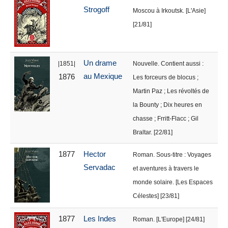
Strogoff
Moscou à Irkoutsk. [L'Asie]
[21/81]
Un drame
|1851|
Nouvelle. Contient aussi :
au Mexique
1876
Les forceurs de blocus ;
Martin Paz ; Les révoltés de
la Bounty ; Dix heures en
chasse ; Frritt-Flacc ; Gil
Braltar. [22/81]
1877
Hector
Roman. Sous-titre : Voyages
Servadac
et aventures à travers le
monde solaire. [Les Espaces
Célestes] [23/81]
1877
Les Indes
Roman. [L'Europe] [24/81]