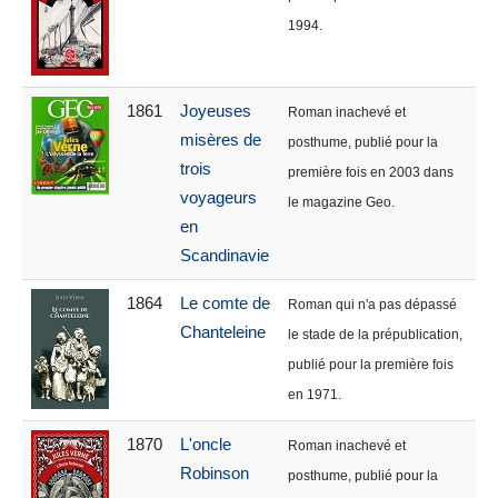
1994.
1861
Joyeuses
Roman inachevé et
misères de
posthume, publié pour la
trois
première fois en 2003 dans
voyageurs
le magazine Geo.
en
Scandinavie
1864
Le comte de
Roman qui n'a pas dépassé
Chanteleine
le stade de la prépublication,
publié pour la première fois
en 1971.
1870
L'oncle
Roman inachevé et
Robinson
posthume, publié pour la