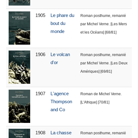
1905
Le phare du
Roman posthume, remanié
bout du
par Michel Verne. [Les Mers
monde
et les Océans] [68/81]
1906
Le volcan
Roman posthume, remanié
d'or
par Michel Verne. [Les Deux
Amériques] [69/81]
1907
L'agence
Roman de Michel Verne.
Thompson
[L'Afrique] [70/81]
and Co
1908
La chasse
Roman posthume, remanié