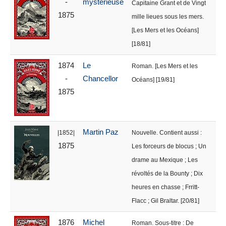
-
mystérieuse
Capitaine Grant et de Vingt
1875
mille lieues sous les mers.
[Les Mers et les Océans]
[18/81]
1874
Le
Roman. [Les Mers et les
-
Chancellor
Océans] [19/81]
1875
Martin Paz
|1852|
Nouvelle. Contient aussi :
1875
Les forceurs de blocus ; Un
drame au Mexique ; Les
révoltés de la Bounty ; Dix
heures en chasse ; Frritt-
Flacc ; Gil Braltar. [20/81]
1876
Michel
Roman. Sous-titre : De