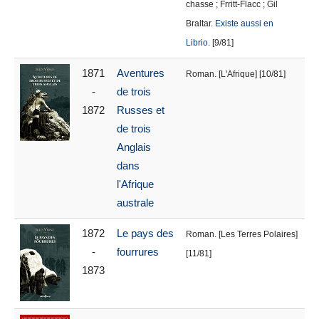
chasse ; Frritt-Flacc ; Gil
Braltar.
Existe aussi en
Librio
. [9/81]
1871
Aventures
Roman. [L'Afrique] [10/81]
-
de trois
1872
Russes et
de trois
Anglais
dans
l'Afrique
australe
1872
Le pays des
Roman. [Les Terres Polaires]
-
fourrures
[11/81]
1873