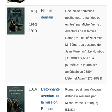
Hier et
|1889|
Recueil de nouvelles
demain
-
posthumes, remaniées ou
|1910|
écrites* par Michel Verne :
1910
Aventures de la famille
Raton ; M. Ré-Dièze et Mlle
Mi-Bémol ; La destinée de
Jean Morénas* ; Le Humbug
; Au XXIXe siècle : La
journée d'un journaliste
américain en 2889* ;
L'éternel Adam*. [75-80/81]
1914
L'étonnante
Roman posthume (Voyage
aventure de
d'études), remanié par
la mission
Michel Verne. [L'Afrique]
Barsac
[81/81]