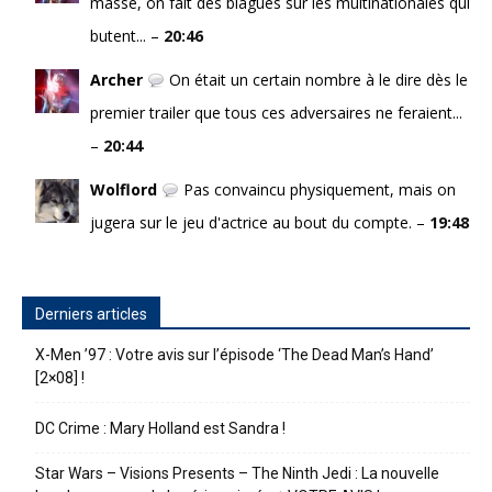
masse, on fait des blagues sur les multinationales qui
butent... –
20:46
Archer
On était un certain nombre à le dire dès le
premier trailer que tous ces adversaires ne feraient...
–
20:44
Wolflord
Pas convaincu physiquement, mais on
jugera sur le jeu d'actrice au bout du compte. –
19:48
Derniers articles
X-Men ’97 : Votre avis sur l’épisode ‘The Dead Man’s Hand’
[2×08] !
DC Crime : Mary Holland est Sandra !
Star Wars – Visions Presents – The Ninth Jedi : La nouvelle