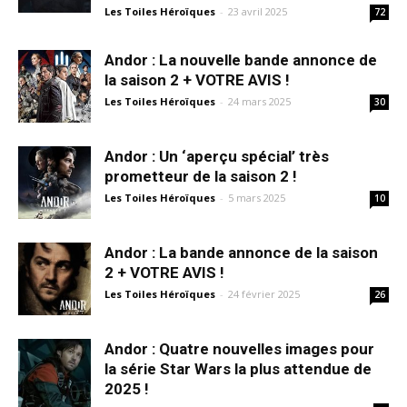
Les Toiles Héroïques
-
23 avril 2025
72
Andor : La nouvelle bande annonce de
la saison 2 + VOTRE AVIS !
Les Toiles Héroïques
-
24 mars 2025
30
Andor : Un ‘aperçu spécial’ très
prometteur de la saison 2 !
Les Toiles Héroïques
-
5 mars 2025
10
Andor : La bande annonce de la saison
2 + VOTRE AVIS !
Les Toiles Héroïques
-
24 février 2025
26
Andor : Quatre nouvelles images pour
la série Star Wars la plus attendue de
2025 !