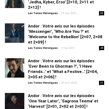
‘Jedha, Kyber, Erso’ [2×10, 2×11 et
2×12] !
Les Toiles Héroïques
-
14 mai 2025
63
Andor : Votre avis sur les épisodes
‘Messenger’, ‘Who Are You ?’ et
‘Welcome to the Rebellion’ [2×07, 2×08
et 2×09] !
Les Toiles Héroïques
-
7 mai 2025
29
Andor : Votre avis sur les épisodes
‘Ever Been to Ghorman ?’, ‘I Have
Friends…’ et ‘What a Festive…’ [2×04,
2×05 et 2×06] !
Les Toiles Héroïques
-
30 avril 2025
31
Andor : Votre avis sur les épisodes
‘One Year Later’, ‘Sagrona Teema’ et
‘Harvest’ [2×01, 2×02 et 2×03] !