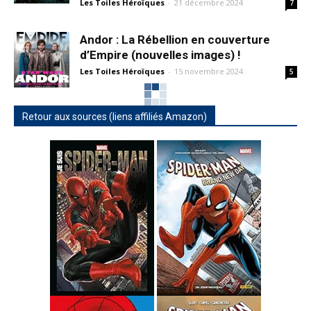
Les Toiles Héroïques
-
21 décembre 2024
7
Andor : La Rébellion en couverture
d’Empire (nouvelles images) !
Les Toiles Héroïques
-
15 novembre 2024
5
Retour aux sources (liens affiliés Amazon)