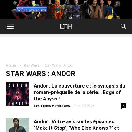
Accueil
Star Wars
Star Wars : Andor
STAR WARS : ANDOR
Andor : La couverture et le synopsis du
roman-préquelle de la série… Edge of
the Abyss !
Les Toiles Héroïques
-
11 mars 2026
4
Andor : Votre avis sur les épisodes
‘Make It Stop’, ‘Who Else Knows ?’ et