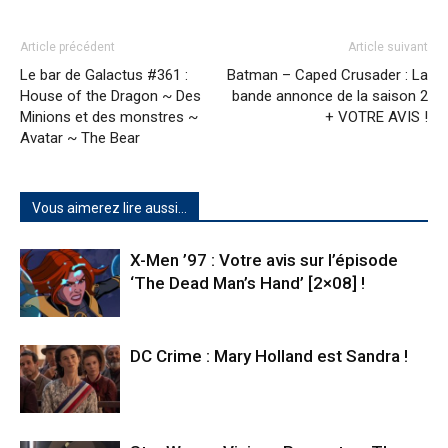
Article précédent
Article suivant
Le bar de Galactus #361 :
Batman – Caped Crusader : La
House of the Dragon ~ Des
bande annonce de la saison 2
Minions et des monstres ~
+ VOTRE AVIS !
Avatar ~ The Bear
Vous aimerez lire aussi...
X-Men ’97 : Votre avis sur l’épisode
‘The Dead Man’s Hand’ [2×08] !
DC Crime : Mary Holland est Sandra !