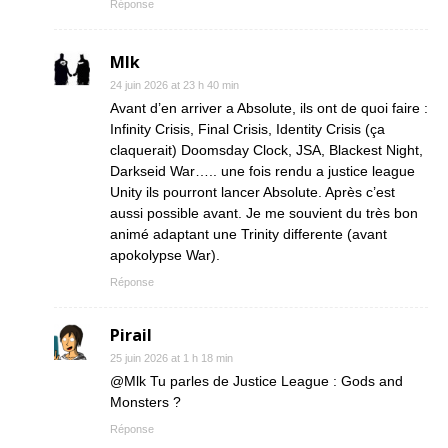
Réponse
Mlk
24 juin 2026 at 23 h 40 min
Avant d’en arriver a Absolute, ils ont de quoi faire :
Infinity Crisis, Final Crisis, Identity Crisis (ça
claquerait) Doomsday Clock, JSA, Blackest Night,
Darkseid War….. une fois rendu a justice league
Unity ils pourront lancer Absolute. Après c’est
aussi possible avant. Je me souvient du très bon
animé adaptant une Trinity differente (avant
apokolypse War).
Réponse
Pirail
25 juin 2026 at 1 h 18 min
@Mlk Tu parles de Justice League : Gods and
Monsters ?
Réponse