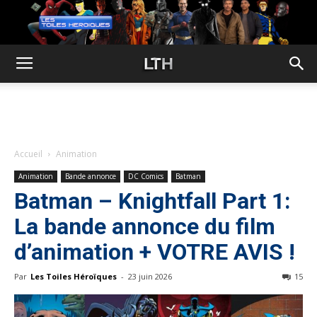
Accueil
Animation
Animation
Bande annonce
DC Comics
Batman
Batman – Knightfall Part 1:
La bande annonce du film
d’animation + VOTRE AVIS !
Par
Les Toiles Héroïques
-
23 juin 2026
15