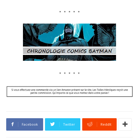
﹡﹡﹡﹡﹡
﹡﹡﹡﹡﹡
Facebook
Twitter
ReddIt