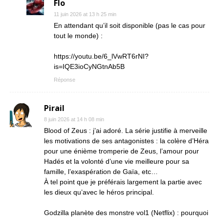
Flo
11 juin 2026 at 13 h 25 min
En attendant qu’il soit disponible (pas le cas pour
tout le monde) :
https://youtu.be/6_lVwRT6rNI?
is=IQE3ioCyNGtnAb5B
Réponse
Pirail
8 juin 2026 at 14 h 08 min
Blood of Zeus : j’ai adoré. La série justifie à merveille
les motivations de ses antagonistes : la colère d’Héra
pour une énième tromperie de Zeus, l’amour pour
Hadés et la volonté d’une vie meilleure pour sa
famille, l’exaspération de Gaïa, etc…
À tel point que je préférais largement la partie avec
les dieux qu’avec le héros principal.
Godzilla planète des monstre vol1 (Netflix) : pourquoi