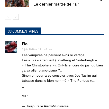
: Le dernier maître de l’air
33 COMMENTAIRES
Flo
8 juin 2026 at 12 h 48 min
Les vampires ne peuvent avoir le vertige…
Les « SS » attaquent (Spielberg et Soderbergh –
« The Christophers »). Ont-ils encore du jus, ou bien
ça va aller piano-piano ?..
Sinon on pourra se consoler avec Joe Taslim qui
tabasse dans le bien nommé « The Furious »…
_
Vu :
— Toujours le ArrowMultiverse :