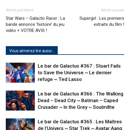
Article précédent
Article suivant
Star Wars – Galactic Racer : La
Supergirl : Les premiers
bande annonce ‘histoire’ du jeu
extraits du film !
vidéo + VOTRE AVIS !
Vous aimerez lire aussi...
Le bar de Galactus #367 : Stuart Fails
to Save the Universe ~ Le dernier
refuge ~ Ted Lasso
Le bar de Galactus #366 : The Walking
Dead – Dead City ~ Batman – Caped
Crusader ~ In the Grey ~ Soulm8te
Le bar de Galactus #365 : Les Maîtres
de l’Univers ~ Star Trek ~ Avatar Aang