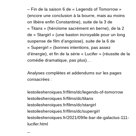
– Fin de la saison 6 de « Legends of Tomorrow »
(encore une conclusion à la bourre, mais au moins
on libère enfin Constantine), suite de la 3 de
« Titans » (héroïsme sacrément en berne), de la 2
de « Stargirl » (une baston incroyable pour un long
suspense de film d’angoisse), suite de la 6 de
« Supergirl » (bonnes intentions, pas assez
d’énergie), et fin de la série « Lucifer » (réussite de la
comédie dramatique, pas plus)…
Analyses complètes et addendums sur les pages
consacrées :
lestoilesheroiques.fr/films/dc/legends-of-tomorrow
lestoilesheroiques.fr/films/dc/titans
lestoilesheroiques.fr/films/dc/stargirl
lestoilesheroiques.fr/films/dc/supergirl
lestoilesheroiques.fr/2021/09/le-bar-de-galactus-111-
lucifer.html
_