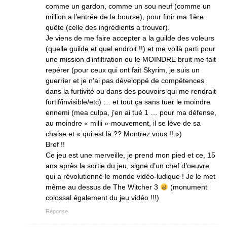
comme un gardon, comme un sou neuf (comme un
million a l’entrée de la bourse), pour finir ma 1ère
quête (celle des ingrédients a trouver).
Je viens de me faire accepter a la guilde des voleurs
(quelle guilde et quel endroit !!) et me voilà parti pour
une mission d’infiltration ou le MOINDRE bruit me fait
repérer (pour ceux qui ont fait Skyrim, je suis un
guerrier et je n’ai pas développé de compétences
dans la furtivité ou dans des pouvoirs qui me rendrait
furtif/invisible/etc) … et tout ça sans tuer le moindre
ennemi (mea culpa, j’en ai tué 1 … pour ma défense,
au moindre « milli »-mouvement, il se lève de sa
chaise et « qui est là ?? Montrez vous !! »)
Bref !!
Ce jeu est une merveille, je prend mon pied et ce, 15
ans après la sortie du jeu, signe d’un chef d’oeuvre
qui a révolutionné le monde vidéo-ludique ! Je le met
même au dessus de The Witcher 3
(monument
colossal également du jeu vidéo !!!)
Réponse