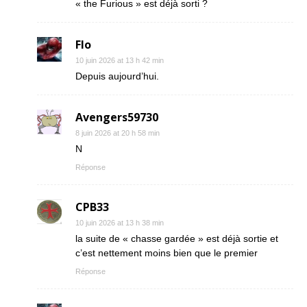
« the Furious » est déjà sorti ?
Flo
10 juin 2026 at 13 h 42 min
Depuis aujourd’hui.
Avengers59730
8 juin 2026 at 20 h 58 min
N
Réponse
CPB33
10 juin 2026 at 13 h 38 min
la suite de « chasse gardée » est déjà sortie et
c’est nettement moins bien que le premier
Réponse