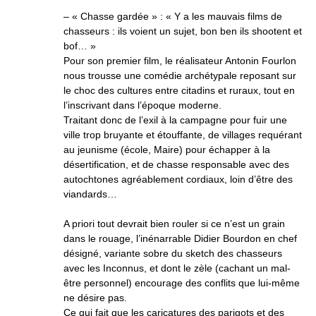
– « Chasse gardée » : « Y a les mauvais films de
chasseurs : ils voient un sujet, bon ben ils shootent et
bof… »
Pour son premier film, le réalisateur Antonin Fourlon
nous trousse une comédie archétypale reposant sur
le choc des cultures entre citadins et ruraux, tout en
l’inscrivant dans l’époque moderne.
Traitant donc de l’exil à la campagne pour fuir une
ville trop bruyante et étouffante, de villages requérant
au jeunisme (école, Maire) pour échapper à la
désertification, et de chasse responsable avec des
autochtones agréablement cordiaux, loin d’être des
viandards…
A priori tout devrait bien rouler si ce n’est un grain
dans le rouage, l’inénarrable Didier Bourdon en chef
désigné, variante sobre du sketch des chasseurs
avec les Inconnus, et dont le zèle (cachant un mal-
être personnel) encourage des conflits que lui-même
ne désire pas.
Ce qui fait que les caricatures des parigots et des