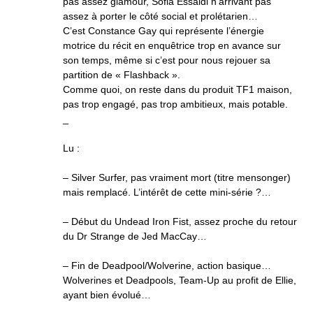
pas assez glamour, Sofia Essaidi n’arrivant pas
assez à porter le côté social et prolétarien…
C’est Constance Gay qui représente l’énergie
motrice du récit en enquêtrice trop en avance sur
son temps, même si c’est pour nous rejouer sa
partition de « Flashback ».
Comme quoi, on reste dans du produit TF1 maison,
pas trop engagé, pas trop ambitieux, mais potable.
_
Lu :
– Silver Surfer, pas vraiment mort (titre mensonger)
mais remplacé. L’intérêt de cette mini-série ?…
– Début du Undead Iron Fist, assez proche du retour
du Dr Strange de Jed MacCay…
– Fin de Deadpool/Wolverine, action basique…
Wolverines et Deadpools, Team-Up au profit de Ellie,
ayant bien évolué…