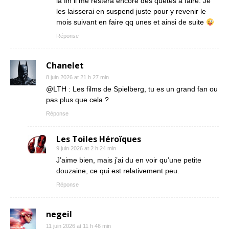
la fin il me restera encore des quêtes a faire. Je
les laisserai en suspend juste pour y revenir le
mois suivant en faire qq unes et ainsi de suite
Réponse
Chanelet
8 juin 2026 at 21 h 27 min
@LTH : Les films de Spielberg, tu es un grand fan ou
pas plus que cela ?
Réponse
Les Toiles Héroïques
9 juin 2026 at 2 h 24 min
J’aime bien, mais j’ai du en voir qu’une petite
douzaine, ce qui est relativement peu.
Réponse
negeil
11 juin 2026 at 11 h 46 min