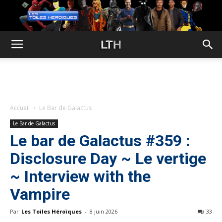
Accueil
Le Bar de Galactus
Le Bar de Galactus
Le bar de Galactus #359 :
Disclosure Day ~ Le vertige
~ Interview with the
Vampire
Par
Les Toiles Héroïques
-
8 juin 2026
33