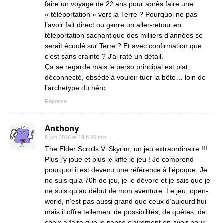
faire un voyage de 22 ans pour après faire une
« téléportation » vers la Terre ? Pourquoi ne pas
l’avoir fait direct ou genre un aller-retour en
téléportation sachant que des milliers d’années se
serait écoulé sur Terre ? Et avec confirmation que
c’est sans crainte ? J’ai raté un détail.
Ça se regarde mais le perso principal est plat,
déconnecté, obsédé à vouloir tuer la bête… loin de
l’archetype du héro.
Réponse
Anthony
8 juin 2026 at 19 h 20 min
The Elder Scrolls V: Skyrim, un jeu extraordinaire !!!
Plus j’y joue et plus je kiffe le jeu ! Je comprend
pourquoi il est devenu une référence à l’époque. Je
ne suis qu’a 70h de jeu, je le dévore et je sais que je
ne suis qu’au début de mon aventure. Le jeu, open-
world, n’est pas aussi grand que ceux d’aujourd’hui
mais il offre tellement de possibilités, de quêtes, de
choix a faire que je pense clairement en avoir pour