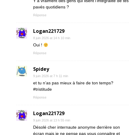
Y a vraiment des gens qui lisent l’intégralité de tes
pavés quotidiens ?
Réponse
Logan221729
8 juin 2026 at 14 h 10 min
Oui !
Réponse
Spidey
9 juin 2026 at 7 h 11 min
et tu n’as pas mieux à faire de ton temps?
#tristitude
Réponse
Logan221729
9 juin 2026 at 13 h 55 min
Désolé cher internaute anonyme derrière son
écran mais je ne pense pas vous connaitre et