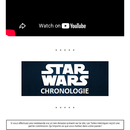
﹡﹡﹡﹡﹡
﹡﹡﹡﹡﹡