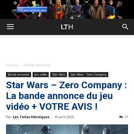
Accueil
Bande annonce
Bande annonce
Jeu vidéo
Star Wars
Star Wars : Zero Company
Star Wars – Zero Company :
La bande annonce du jeu
vidéo + VOTRE AVIS !
Par
Les Toiles Héroïques
-
19 avril 2025
11