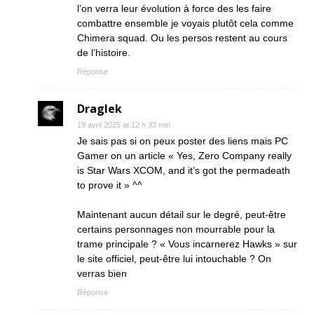
l’on verra leur évolution à force des les faire
combattre ensemble je voyais plutôt cela comme
Chimera squad. Ou les persos restent au cours
de l’histoire.
Réponse
Draglek
19 avril 2025 at 12 h 33 min
Je sais pas si on peux poster des liens mais PC
Gamer on un article « Yes, Zero Company really
is Star Wars XCOM, and it’s got the permadeath
to prove it » ^^
Maintenant aucun détail sur le degré, peut-être
certains personnages non mourrable pour la
trame principale ? « Vous incarnerez Hawks » sur
le site officiel, peut-être lui intouchable ? On
verras bien
Réponse