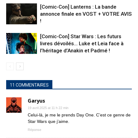
[Comic-Con] Lanterns : La bande
annonce finale en VOST + VOTRE AVIS
!
[Comic-Con] Star Wars : Les futurs
livres dévoilés… Luke et Leia face à
l’héritage d’Anakin et Padmé !
11 COMMENTAIRES
Garyus
19 avril 2025 at 11 h 22 min
Celui-là, je me le prends Day One. C’est ce genre de
Star Wars que j’aime.
Réponse