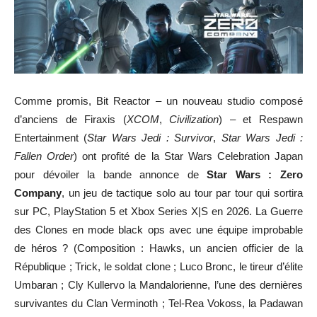
Comme promis, Bit Reactor – un nouveau studio composé
d’anciens de Firaxis (
XCOM
,
Civilization
) – et Respawn
Entertainment (
Star Wars Jedi : Survivor
,
Star Wars Jedi :
Fallen Order
) ont profité de la Star Wars Celebration Japan
pour dévoiler la bande annonce de
Star Wars : Zero
Company
, un jeu de tactique solo au tour par tour qui sortira
sur PC, PlayStation 5 et Xbox Series X|S en 2026. La Guerre
des Clones en mode black ops avec une équipe improbable
de héros ? (Composition : Hawks, un ancien officier de la
République ; Trick, le soldat clone ; Luco Bronc, le tireur d’élite
Umbaran ; Cly Kullervo la Mandalorienne, l’une des dernières
survivantes du Clan Verminoth ; Tel-Rea Vokoss, la Padawan