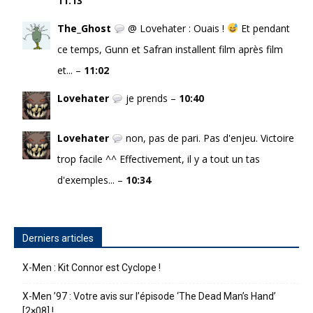
11:13
The_Ghost
@ Lovehater : Ouais !
Et pendant
ce temps, Gunn et Safran installent film après film
et... –
11:02
Lovehater
je prends –
10:40
Lovehater
non, pas de pari. Pas d'enjeu. Victoire
trop facile ^^ Effectivement, il y a tout un tas
d'exemples... –
10:34
Derniers articles
X-Men : Kit Connor est Cyclope !
X-Men ’97 : Votre avis sur l’épisode ‘The Dead Man’s Hand’
[2×08] !