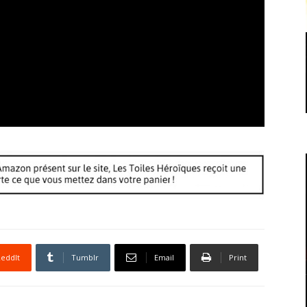
eddIt
Tumblr
Email
Print