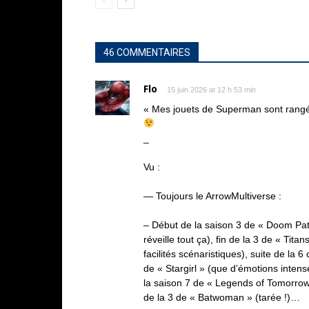
46 COMMENTAIRES
Flo
15 juin 2026 at 12 h 53 min
« Mes jouets de Superman sont rangé
_
Vu :
— Toujours le ArrowMultiverse :
– Début de la saison 3 de « Doom Patr
réveille tout ça), fin de la 3 de « Tit
facilités scénaristiques), suite de la 
de « Stargirl » (que d’émotions inte
la saison 7 de « Legends of Tomorrow 
de la 3 de « Batwoman » (tarée !)…