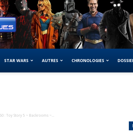
STAR WARS
AUTRES
CHRONOLOGIES
DOSSIE
0 : Toy Story 5 ~ Backrooms ~...