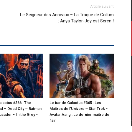
Article suivant
Le Seigneur des Anneaux – La Traque de Gollum
: Anya Taylor-Joy est Seren !
alactus #366 : The
Le bar de Galactus #365 : Les
d – Dead City ~ Batman
Maîtres de l’Univers ~ Star Trek ~
sader ~ In the Grey ~
Avatar Aang : Le dernier maître de
l’air